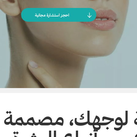
احجز استشارة مجانية
 لوجهك، مصممة ل