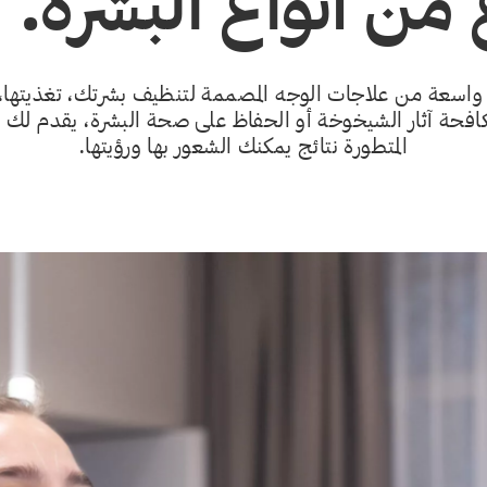
 من أنواع البشرة.
اسعة من علاجات الوجه المصممة لتنظيف بشرتك، تغذيتها، و
حة آثار الشيخوخة أو الحفاظ على صحة البشرة، يقدم لك خب
المتطورة نتائج يمكنك الشعور بها ورؤيتها.