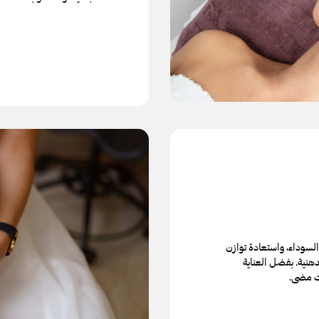
لسوداء، واستعادة توازن
دهنية. بفضل العناية
قت مضى.