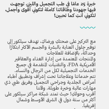
خبرة 25 عامًا في طب التجميل والليزر، توجهت
فيها جهودنا وطاقاتنا كاملة لتكوني أقوى وأجمل،
لتكوني أنتِ كما تحبين!
مع التركيز على صحتكِ ورضاكِ، تهدف سيلكور إلى
توفير حلول العناية بالبشرة والجسم الأكثر ابتكارًا
وحداثةً، بالإضافة للعلاجات
والمنتجات المعتمدة من إدارة الغذاء والعقاقير
الأمريكية FDA، والتقنيات المتقدمة في جميع
الخدمات التجميلية لكل من الرجال والنساء.
تتم خدماتنا وعلاجاتنا تحت إشراف وتطبيق أطباء
أمراض الجلدية وجراحي التجميل وفريق طبي ذي
مهارات عالية وخبرة طويلة. ولأننا
أقرب وحولكِ! حيث تمتد شبكة مراكز سيلكور على
أكثر من ستة دول في الشرق الأوسط وشمال
إفريقيا.