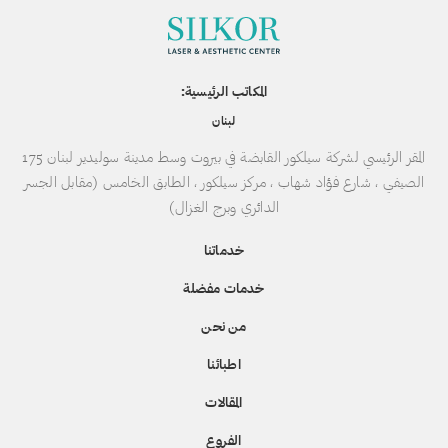
المكاتب الرئيسية:
لبنان
المقر الرئيسي لشركة سيلكور القابضة في بيروت وسط مدينة سوليدير لبنان 175
الصيفي ، شارع فؤاد شهاب ، مركز سيلكور ، الطابق الخامس (مقابل الجسر
الدائري وبرج الغزال)
خدماتنا
خدمات مفضلة
من نحن
اطبائنا
المقالات
الفروع