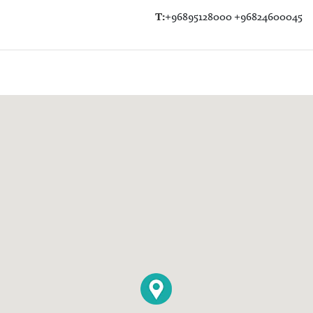
T:
+96895128000 +96824600045