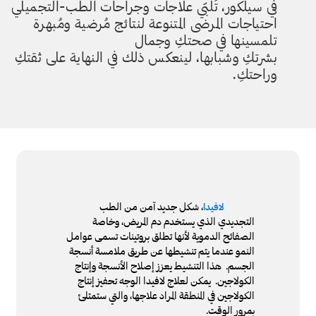
في سيلكور، تُلبّي علاجات وجراحات الطب-التجميلي
احتياجات المرضى المتنوعة لنتائج مُرضية ومُبهرة
تلمسينها في صحتكِ وجمال
بشرتكِ وشبابها، لينعكس ذلك في النهاية على ثقتكِ
وراحتكِ.
، شكل جديد آمن من الطب
لافيدا
التجديدي الذي يستخدم دم المريض، وخاصة
الصفائح الدموية لأنها تطلق بروتينات تسمى عوامل
النمو عندما يتم تنشيطها عن طريق ملامسة أنسجة
الجسم. هذا التنشيط يعزز إصلاح الأنسجة وإنتاج
الكولاجين. يمكن لعلاج لافيدا الوجه تحفيز إنتاج
الكولاجين في المنطقة المراد علاجها، والتي ستمتلئ
بمرور الوقت.