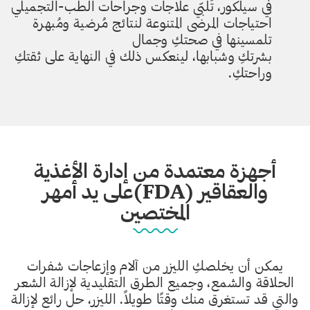
في سيلكور، تُلبّي علاجات وجراحات الطب-التجميلي
احتياجات المرضى المتنوعة لنتائج مُرضية ومُبهرة
تلمسينها في صحتكِ وجمال
بشرتكِ وشبابها، لينعكس ذلك في النهاية على ثقتكِ
وراحتكِ.
أجهزة معتمدة من إدارة الأغذية
والعقاقير (FDA)على يد أمهر
المختصين
يمكن أن يخلصكِ الليزر من آلام وإزعاجات شفرات
الحلاقة والشمع، وجميع الطرق التقليدية لإزالة الشعر
والتي قد تستغرق منك وقتًا طويلاً. الليزر، حل رائع لإزالة