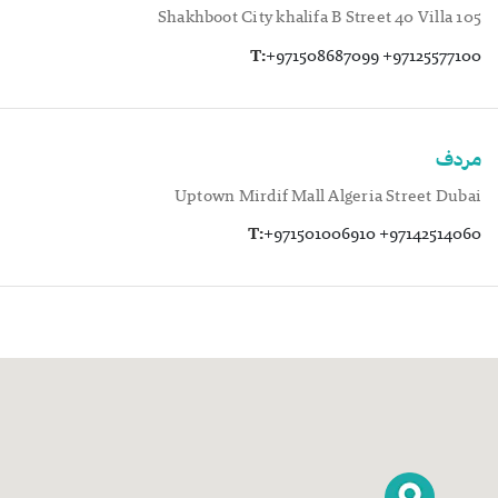
Shakhboot City khalifa B Street 40 Villa 105
T:
+971508687099 +97125577100
مردف
Uptown Mirdif Mall Algeria Street Dubai
T:
+971501006910 +97142514060