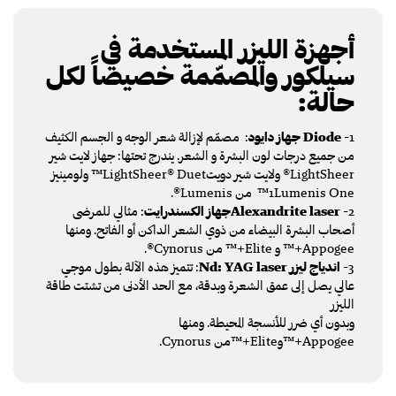
أجهزة الليزر المستخدمة في
سيلكور والمصمّمة خصيصاً لكل
حالة:
1-
Diode
جهاز دايود
: مصمّم لإزالة شعر الوجه و الجسم الكثيف
من جميع درجات لون البشرة و الشعر. يندرج تحتها: جهاز لايت شير
LightSheer® ولايت شير دويتLightSheer® Duet™ ولومينيز
1Lumenis One™ من Lumenis®.
2-
Alexandrite laserجهاز الكسندرايت
: مثالي للمرضى
أصحاب البشرة البيضاء من ذوي الشعر الداكن أو الفاتح. ومنها
Appogee+™ و Elite+™ من Cynorus®.
3-
اندياج ليزر Nd: YAG laser
: تتميز هذه الآلة بطول موجي
عالي يصل إلى عمق الشعرة وبدقة، مع الحد الأدنى من تشتت طاقة
الليزر
وبدون أي ضرر للأنسجة المحيطة. ومنها
Appogee+™وElite+™من Cynorus.