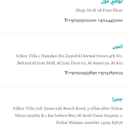
أبوظبي مول
Shop No B-18 First Floor
T:
+971503021100 +97124451100
العين
Silkor Villa 1 Hamdan Ibn Zayed Al Awwal Street,4th Str.
Behind Al Jimi Mall, Al Jimi District, Al Ameriya ,Al Ain
T:
+971504555890 +97137630123
جميرا
Silkor Villa 708, Jumeirah Beach Road, 3 villas after Dubai
Municipality & 1 km before Burj Al Arab Umm Suqeim 2,
Dubai Makani number 19195 83676