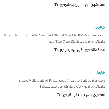
T:
+971561744550 +97143480500
خالدية
Silkor Villa 1 Sheikh Zayed 1st Street Next to BMW showroom
and The One Khalidiya, Abu Dhabi
T:
+971505094958 +97126816070
خليفة
Silkor Villa Etihad Plaza Road Next to Etihad Airways
Headquarters Khalifa City A, Abu Dhabi
T:
+971561156110 +97125577700