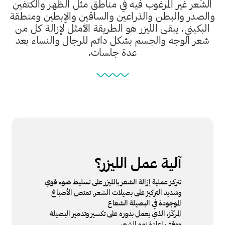
الشعر غير المرغوب فيه في مناطق مثل الظهر والكتفين
والصدر والبطن والذراعين والساقين والإبطين ومنطقة
البكيني. يبقى الليزر هو الطريقة الأمثل لإزالة كل من
شعر الوجه والجسم بشكل دائم للرجال والنساء بعد
عدة جلسات.
آلية عمل الليزر؟
تتركز عملية إزالة الشعر بالليزر على تسليط ضوء قوي
وشديد التركيز على بصيلات الشعر. تمتص الأصباغ
الموجودة في البصيلة الشعاع
المركّز، الذي يعمل بدوره على تكسير وتدمير البصيلة
ووقف إعادة نمو الشعر.