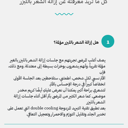
كل ما تريد معرفته عن إزالة الشعر بالليزر
1
هل إزالة الشعر بالليزر مؤلمة؟
يصف أغلب المرضى تجربتهم مع جلسات إزالة الشعر بالليزر بالغير
مؤلمة تقريباً، وأنهم يشعرون بوخزات بسيطة إلى معتدلة. ومع ذلك،
فإن
الألم نسبي لكل شخص، اطمئني، ستلاحظين بعد الجلسة الأولى
انخفاضاً كبيراً في درجة الإحساس بالألم.
لتشعري براحة أكبر، يمكننا أن نعرض عليكِ أيضًا كريم مخدر
موضعي. كما شعر الكثير من المرضى بألم أقل أثناء جلسات إزالة
الشعر بالليزر
بعد تطبيق تقنية التبريد المزدوجة double cooling التي تعمل على
تخدير الجلد وتقليل التورّم والاحمرار وتعجيل التعافي.