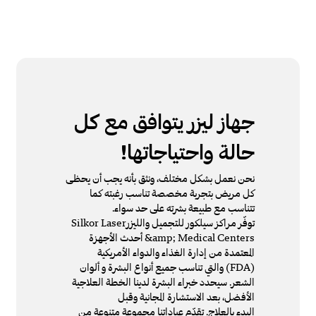
جهاز ليزر يتوافق مع كل
حالة واحتياجاتها!
نحن نعمل بشكل مختلف، ونثق بأنه يجب أن يحظى
كل مريض بتجربة مخصصة تناسب رغبته كما
تتناسب مع طبيعة بشرته على حد سواء.
توفّر مراكز سيلكور للتجميل والليزرSilkor Laser
&amp; Medical Centers أحدث الأجهزة
المعتمدة من إدارة الغذاء والدواء الأمريكية
(FDA) والتي تناسب جميع أنواع البشرة و ألوان
الشعر. سيحدد خبراء البشرة لدينا الخطة العلاجية
الأفضل، بعد الاستشارة المجانية وقبل
البدء بالعلاج. تقدّم عياداتنا مجموعة متنوعة من