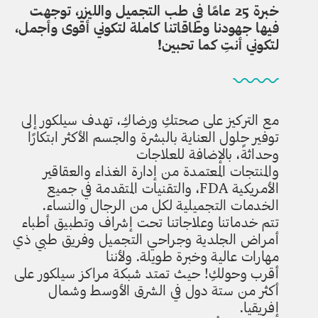
خبرة 25 عامًا في طب التجميل والليزر، توجهت
فيها جهودنا وطاقاتنا كاملة لتكوني أقوى وأجمل،
لتكوني أنتِ كما تحبين!
مع التركيز على صحتكِ ورضاكِ، تهدف سيلكور إلى
توفير حلول العناية بالبشرة والجسم الأكثر ابتكارًا
وحداثةً، بالإضافة للعلاجات
والمنتجات المعتمدة من إدارة الغذاء والعقاقير
الأمريكية FDA، والتقنيات المتقدمة في جميع
الخدمات التجميلية لكل من الرجال والنساء.
تتم خدماتنا وعلاجاتنا تحت إشراف وتطبيق أطباء
أمراض الجلدية وجراحي التجميل وفريق طبي ذي
مهارات عالية وخبرة طويلة. ولأننا
أقرب وحولكِ! حيث تمتد شبكة مراكز سيلكور على
أكثر من ستة دول في الشرق الأوسط وشمال
إفريقيا.