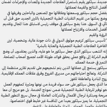
جديدة، سيلكور يقيم باستمرار العلاجات الجديدة والمعدات والإجراءات لضمان
أفضل النتائج والقيمة لعملائها.
بفضل حجم سيلكور وسمعتها وعلاقاتها مع المصنعين والباحثين وفريقها في
وضع يمكنها من تقييم التقنيات الطبية التجميلية بالليزر الجديد حتى قبل أن
تأتي في السوق. هذا يضع سيلكور في موقف رئيس لاستباق هذا المجال وتقديم
أفضل الخدمات والارتياح لعملائها
الرؤية والقيم
"تأسيس سيلكور كزعيم موثوق الدولي في ذات جودة عالية، وشخصية، ليزر
الفاخرة العلاجات الطبية التجميلية والعناية بالبشرة"
إنه الشعب سيلكور الذي جعل سيلكور ما هو عليه، والذين يعتقدون أن وضع
قيم الشركة إلى واقع عملي يحقق فوائد طويلة الأمد لجميع أصحاب المصلحة.
التميز في خدمة العملاء
سيلكور يستمع إلى عملائها الذين يتم تشجيعهم على تقديم تقارير منتظمة إلى
الشركة. وتعالج احتياجاتهم من مديري الفروع وفرق علاقات العملاء الإقليمية.
روح المبادرة والعاطفة للفوز
ما الذي يجعل سيلكور على حد سواء فريدة من نوعها ومثيرة كمفهوم العمل
هو توفير للرعاية الطبية التجميلية ضمن نموذج الخدمة. بل هو مزيج آن معا
مربحة ومبتكرة لرجال الأعمال والشركات العاملة في مجال سريع التطور الطبية
التجميلية. ما يميز سيلكور بعيدا عن المنافسة غير خليط قوي اختصاصها،
والكفاءة، والعمل الجماعي الممتاز والعاطفة على التفوق.