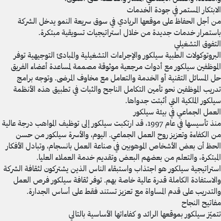
الابتكار المستمر في جودة الخدمات
من أجل الحفاظ على موقعها الريادي في سوق سريعة النمو يدخل الشركة
باستمرار خدمات جديدة من خلال استراتيجيات تسويقية مبتكرة.
التفوق التشغيلي
البروتوكولات الطبية سيلكور والإجراءات التشغيلية والمبادئ التوجيهية توفر
الموظفين سيلكور مع أدوات مرجعية موثوقة مصممة لمساعدة أعضاء الفريق
حل المسائل التقنية أو الخدمة والتعامل مع مخاوف المرضى. وتوجه برامج
تدريب الموظفين نحو تأمين التكامل الناجح والثبات في تطبيق هذه الأنظمة
سيلكور الملكية التي أثبتت جدواها.
العمل الجماعي في بيئة سيلكور
منذ تأسيسها في عام 1997، قد ارتكبت سيلكور إلى توظيف المواهب درجة عالية
من الكفاءة وتعزيز روح العمل الجماعي. اليوم، والأسرة سيلكور من حسن
الحظ أن بعض الأشخاص الموهوبين في صناعة العمل بانسجام، وتبادل الأفكار
المبتكرة، والتعلم من بعضهم البعض وتقديم خدمة العملاء العليا.
استراتيجية سيلكور هو اجتذاب واستبقاء الناس الذين يشتركون لثقافة الشركة
والاستفادة الكاملة قدرة عالية خاصة بهم. توفر ثقافة سيلكور فرص العمل
والتدريب على قدم المساواة مع تعزيز تستند فقط على أساس الجدارة.
مفاتيح النجاح
تتميّز سيلكور بموقعها الرائد و كفاءاتها الأساسية بالتالي