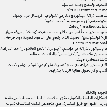
التنحيف وللتمتع بجسم متناسق.
Altair Instruments™ Inc
ساهمت شراكة سيلكور مع مخترعي تكنولوجيا "كريستال فري ديموند
مكردمبرشين" في تغيير مفهوم "تجديد البشرة"
Zeltiq ® Aesthetics, Inc
حقق سيلكور نجاحاً آخراً من خلال العقد مع شركة "زيلتيك" المعروفة بجهاز
ال-"كولسكولبتنغ" الحديث الذي يقضي على الدهون العنيدة دون جراحة .
Dectro International
قام سيلكور بالشراكة مع مؤسسي "أبيلوس": "دكترو انترناشونال" مما كسرآفاق
جديدة في علاجات ال"إلكتروليسس" والعلاجات الجمالية.
Edge Systems LLC
أقام سيلكور بشراكة مع صناع "هيدرافيشل أم دي" لتوفير الزبائن بأحدث،
أنسب وأكثرالحلول فعالية للرعاية ببشرتهم.
الجودة والابتكار
الابتكارات العلمية والتكنولوجية في العلاجات الطبية التجميلية بالليزر تتقدم
بسرعة الضوء. مع فريق استشاري طبي متخصص المكلفة استكشاف تقنيات