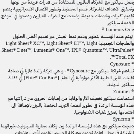
يعمل سيلكور مع الشركاء العالميين للاستفادة من قدرات فريدة من نوعها
وتحقيق الأهداف المشتركة. قسم التخطيط وتطوير الأعمال الاستراتيجية يدعم
تقديم تقنيات وخدمات جديدة، وضعت مع الشركاء العالميين ودمجها في نموذج
الخدمة سيلكور
Lumenis One ®
تهتم هذه المؤسسة بتطوير ودعم نمط العيش عبر تقديم أفضل الحلول
والعلاجات التجميلية Light Sheer® XC™, Light Sheer® ET™, Light
Sheer® Duet™, Lumenis® One™, IPL® Quantum™, UltraPulse®
Total FX™.
® Cynosure
تساهم شراكة سيلكور مع Cynosure® ، و هي شركة رائدة عالميا في صناعة
تقنيات الليزر الطبية الأكثر موثوقية في العالم [®Elite® ConBio] في كفاءة
سيلكور الدولية.
® Zimmer
استطاعت سيلكور تخفبف الألم والوقاية من إصابات الحروق عبر شراكتها مع
هذه المؤسسة الرائدة في تطوير أنظمة التبريد المختصة بالليزر بالإضافة الى
اهتمامها بتعزيز تقنيات التكنولوجيا.
® Syneron
دمجت سيلكور مع هذه المؤسسة الرائدة بين وكلاء محاربة السيلوليت،خبراتهما
المشتركة في مجال إعادة تحديد وهيكلة الجسم، لتقديم أفضل علاجات