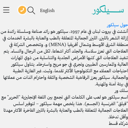
English
حول سيلكور
أنشئت في بيروت لبنان في عام 1997، سيلكور هو رائد صناعة وسلسلة رائدة من
إزالة الشعر بالليزر، الليزر الجمالية المتعلقة بالطب والعناية بالبشرة الخدمات في
منطقة الشرق الأوسط وشمال أفريقيا (MENA) و. وتتخصص الشركة في
العلاجات التي تعزز سلاسة، والجلد أكثر اشعاعا، لكل من الرجال والنساء. يتم
تنفيذ العلاجات التي كتبها الأمراض الجلدية والتناسلية من ذوي المهارات
العالية والممارسين الطبيين وتجري في جو مريح واسترخاء. يتناول سيلكور
احتياجات العملاء مع التكنولوجيا الأكثر تقدما، وثبت، غير الغازية الطبية
والجمالية. سيلكور يعزز الرفاهية الشخصية والثقة واحترام الذات من عملائها
في بيئة آمنة والمهنية.
سلك ور
اسم سيلكور هو لعب على الكلمات التي تجمع بين اللغة الإنجليزية "الحرير" مع
"فيلق" الفرنسية (الجسم). هذا يلخص مهمة سيلكور – لتوفير اسلس
العلاجات الجمالية المتعلقة بالطب والعناية بالبشرة بالليزر الفاخرة الأكثر مهدئا
وأقل تدخلا.
شركاء قسط