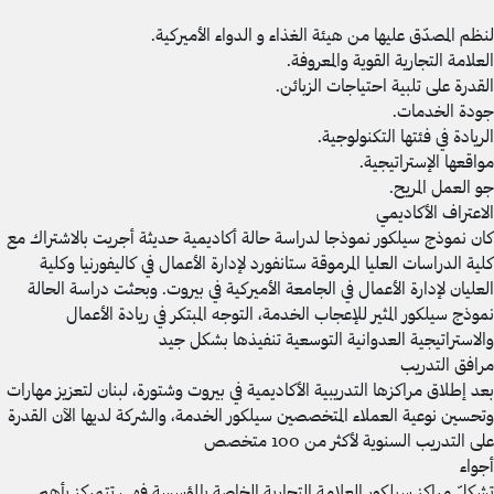
لنظم المصدّق عليها من هيئة الغذاء و الدواء الأميركية
.
العلامة التجارية القوية والمعروفة
.
القدرة على تلبية احتياجات الزبائن
.
جودة الخدمات
.
الريادة في فئتها التكنولوجية
.
مواقعها الإستراتيجية
.
جو العمل المريح
.
الاعتراف الأكاديمي
كان نموذج سيلكور نموذجا لدراسة حالة أكاديمية حديثة أجريت بالاشتراك مع
كلية الدراسات العليا المرموقة ستانفورد لإدارة الأعمال في كاليفورنيا وكلية
العليان لإدارة الأعمال في الجامعة الأميركية في بيروت. وبحثت دراسة الحالة
نموذج سيلكور المثير للإعجاب الخدمة، التوجه المبتكر في ريادة الأعمال
والاستراتيجية العدوانية التوسعية تنفيذها بشكل جيد
مرافق التدريب
بعد إطلاق مراكزها التدريبية الأكاديمية في بيروت وشتورة، لبنان لتعزيز مهارات
وتحسين نوعية العملاء المتخصصين سيلكور الخدمة، والشركة لديها الآن القدرة
على التدريب السنوية لأكثر من 100 متخصص
أجواء
تشكلّ مراكز سيلكور العلامة التجارية الخاصة بالمؤسسة.فهي تتمركز بأهم