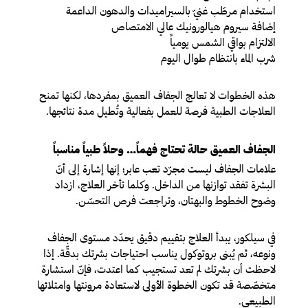
استخدام مرطّب غنيّ بالسيراميدات والدهون الداعمة
إضافة سيروم هيالورونيك عالي الامتصاص
الالتزام بواقي الشمس يومياً
شرب الماء بانتظام طوال اليوم
هذه الخطوات لا تعالج الجفاف العميق بمفردها، لكنها تمنح
العلاجات الطبية فرصة للعمل بفعالية وتُطيل مدة نتائجها.
الجفاف العميق حالة تحتاج فهماً… وحلاً طبياً مناسباً
علامات الجفاف ليست مجرّد تعب عابر؛ إنها إشارة إلى أنّ
البشرة تفقد توازنها من الداخل. وكلما تأخر العلاج، ازداد
وضوح الخطوط والبهتان، وتراجعت فرص التحسّن.
في سيلكور، يبدأ العلاج بتقييم دقيق يحدّد مستوى الجفاف
ونوعه، ثم يُبنى بروتوكول يناسب احتياجات بشرتك بدقّة. إذا
لاحظت أن بشرتك لم تعد تستجيب كما اعتدت، فإنّ استشارة
متخصّصة قد تكون الخطوة الأولى لاستعادة مرونتها وامتلائها
الطبيعي.