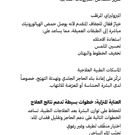
الميزوثيرابي المرطّب
خيارٌ فعّال للجفاف المتقدم لأنه يوصل حمض الهيالورونيك
مباشرة إلى الطبقات العميقة، مما يساعد على:
استعادة الامتلاء
تحسين الملمس
تخفيف الخطوط والبهتان
الماسكات الطبية العلاجية
تركّز على إعادة بناء الحاجز الجلدي وتهدئة التهيّج، خصوصاً
لدى البشرة الحسّاسة أو المعرّضة للالتهاب.
العناية المنزلية: خطوات بسيطة تدعم نتائج العلاج
للحفاظ على توازن البشرة بعد العلاجات الطبية، تساعد
الخطوات التالية على دعم الحاجز وتقليل فقدان الماء:
اختيار منظّف لطيف وغير رغوي
تجنّب الماء الساخن