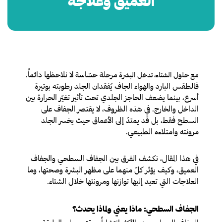
العميق وعلاجه
لة حسّاسة لا نلاحظها دائماً.
مع حلول الشتاء، تدخل البشرة مرح
فالطقس البارد والهواء الجاف يُفقدان الجلد رطوبته بوتيرة
أسرع، بينما يضعف الحاجز الجلدي تحت تأثير تغيّر الحرارة بين
الداخل والخارج. في هذه الظروف، لا يقتصر الجفاف على
السطح فقط، بل قد يمتدّ إلى الأعماق حيث يخسر الجلد
مرونته وامتلاءه الطبيعي.
في هذا المقال، نكشف الفرق بين الجفاف السطحي والجفاف
العميق، وكيف يؤثر كلّ منهما على مظهر البشرة وصحتها، وما
العلاجات التي تعيد إليها توازنها ومرونتها خلال الشتاء.
الجفاف السطحي: ماذا يعني ولماذا يحدث؟