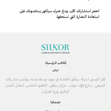
احجز استشارتك الآن، ودع خبراء سيلكور يساعدونك على
استعادة النضارة التي تستحقها.
المكاتب الرئيسية:
لبنان
المقر الرئيسي لشركة سيلكور القابضة في بيروت وسط مدينة سوليدير لبنان 175
الصيفي ، شارع فؤاد شهاب ، مركز سيلكور ، الطابق الخامس (مقابل الجسر
الدائري وبرج الغزال)
خدماتنا