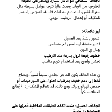
الجفاف السطحي هو الأكثر انتشاراً، ويقتصر على الطبقة
الخارجية من الجلد. يحدث غالباً نتيجة عوامل بسيطة مثل
تغيّر الطقس، استخدام منظفات قاسية، التعرّض المستمر
للمكيّف، أو إهمال الترطيب اليومي.
أبرز علاماته:
شعور بالشدّ بعد الغسيل
قشور خفيفة أو ملمس غير متجانس
بهتان في اللون
خطوط رفيعة تزول بسرعة عند الترطيب
تحسّن واضح بعد استخدام كريم مناسب
في هذه الحالة، يكون الحاجز الجلدي سليماً نسبياً، ويحتاج
فقط إلى دعم خفيف بمرطّبات تحتوي على السيراميدات أو
حمض الهيالورونيك. ومع ذلك، قد تتفاقم المشكلة إذا لم يُعالج
الجفاف مبكراً.
الجفاف العميق: عندما تفقد الطبقات الداخلية قدرتها على
الاحتفاظ بالرطوبة