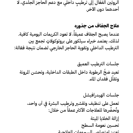
الروتين الفعّال إلى ترطيبٍ داخلي مع دعم الحاجز الجلدي، لا
أحدهما دون الآخر.
علاج الجفاف من جذوره
عندما يصبح الجفاف عميقاً، لا تعود الكريمات اليومية كافية.
لذلك، يعتمد خبراء سيلكور على بروتوكولاتٍ تجمع بين
الترطيب الداخلي وتقوية الحاجز الخارجي لضمان نتيجة فعّالة:
جلسات الترطيب العميق
تعيد ضخّ الرطوبة داخل الطبقات الداخلية، وتحسّن المرونة
وتقلّل فقدان الماء.
جلسات الهيدرافيشل
تعمل على تنظيف وتقشير وترطيب البشرة في آن واحد،
وتُحضّرها للعلاجات الأكثر عمقاً من خلال:
إزالة الخلايا الميتة
تحسين نعومة السطح
تعزيز امتصاص السيرومات العلاجية