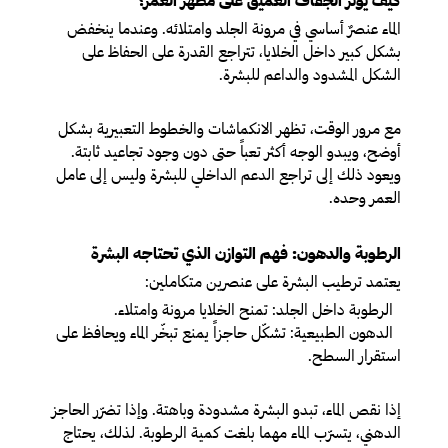
كيف يؤثر الجفاف العميق على مظهر العمر؟
الماء عنصرٌ أساسي في مرونة الجلد وامتلائه. وعندما ينخفض
بشكل كبير داخل الخلايا، تتراجع القدرة على الحفاظ على
الشكل المشدود والداعم للبشرة.
مع مرور الوقت، تظهر الانكماشات والخطوط التعبيرية بشكل
أوضح، ويبدو الوجه أكثر تعباً حتى دون وجود تجاعيد ثابتة.
ويعود ذلك إلى تراجع الدعم الداخلي للبشرة وليس إلى عامل
العمر وحده.
الرطوبة والدهون: فهم التوازن الذي تحتاجه البشرة
يعتمد ترطيب البشرة على عنصرين متكاملين:
الرطوبة داخل الجلد
: تمنح الخلايا مرونة وامتلاء.
الدهون الطبيعية
: تشكّل حاجزاً يمنع تبخّر الماء ويحافظ على
استقرار السطح.
إذا نقص الماء، تبدو البشرة مشدودة وباهتة. وإذا تضرّر الحاجز
الدهني، يتسرّب الماء مهما بلغت كمية الرطوبة. لذلك، يحتاج