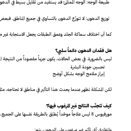
طبيعة الوجه:
الوجه الممتلئ قد يستفيد من تقليل بسيط في الدهون، م
توزيع الدهون:
لا تتوزّع الدهون بالتساوي في جميع المناطق. فبعض
كما أن اختلاف سماكة الجلد وعمق الطبقات يجعل الاستجابة غير مت
هل فقدان الدهون دائماً سلبي؟
ليس بالضرورة. في بعض الحالات، يكون جزءاً مقصوداً من النتيجة المرغوبة، خصو
تحسين جودة البشرة
إبراز ملامح الوجه بشكل أوضح
لكن المشكلة تظهر عندما يحدث هذا التأثير في مناطق لا تحتاجه، مث
كيف تتجنّب النتائج غير المرغوب فيها؟
مورفيوس 8 ليس علاجاً موحّداً يُطبّق بالطريقة نفسها على الجميع، بل يعتمد على تخصيص الإعدادات وفق كل حالة.
ولتفادي أي تأثير غير مرغوب على الدهون، يتم: