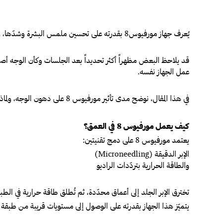
عرف جهاز مورفيوس8 بقدرته على تحسين ملمس البشرة وشدّها، وغالباً ما يُقترح كحلّ متقدّم للتجاعيد والترهّل الخفيف. لكن مع انتشاره، برز تساؤل مختلف: هل يمكن أن يؤثّر أيضاً على دهون الوجه؟
يُ
قد يلاحظ البعض مظهراً أكثر تحديداً بعد الجلسات وكأن الوجه أصبح 
عمل الجهاز نفسه.
في هذا المقال، نوضح مدى تأثير مورفيوس 8 على دهون الوجه، ولماذا تختلف النتائج من حالة إلى أخرى.
كيف يعمل مورفيوس 8 في العمق؟
يعتمد مورفيوس 8 على دمج تقنيتين:
الإبر الدقيقة (Microneedling)
والطاقة الحرارية بتردّدات الراديو
تخترق الإبر الجلد إلى أعماق محدّدة، ثم تُطلق طاقة حرارية في الطب
يتميّز هذا الجهاز بقدرته على الوصول إلى مستويات قريبة من طبقة ال