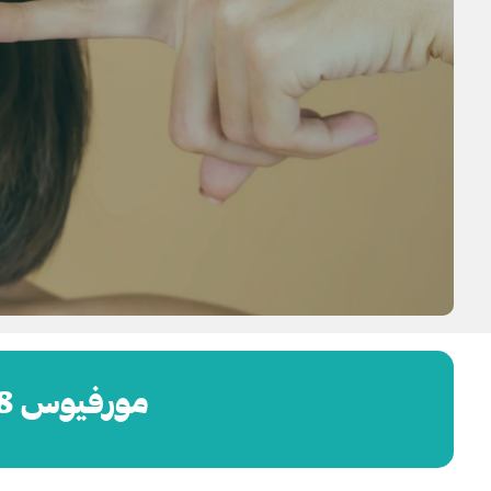
مورفيوس 8 ودهون الوجه: شدّ محسوب أم فقدان غير متوقّع؟