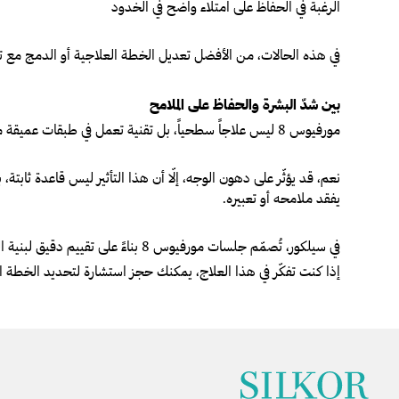
الرغبة في الحفاظ على امتلاء واضح في الخدود
في هذه الحالات، من الأفضل تعديل الخطة العلاجية أو الدمج مع تق
بين شدّ البشرة والحفاظ على الملامح
مورفيوس 8 ليس علاجاً سطحياً، بل تقنية تعمل في طبقات عميقة ما يجعلها فعالة… لكنها تتطلّب في الوقت نفسه دقة في التطبيق.
نعم، قد يؤثّر على دهون الوجه، إلّا أن هذا التأثير ليس قاعدة ثابتة
يفقد ملامحه أو تعبيره.
في سيلكور، تُصمّم جلسات مورفيوس 8 بناءً على تقييم دقيق لبنية الوجه، وليس فقط حالة البشرة.
إذا كنت تفكّر في هذا العلاج، يمكنك حجز استشارة لتحديد الخطة 