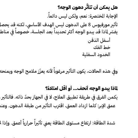
هل يمكن أن تتأثّر دهون الوجه؟
الإجابة المختصرة: نعم، ولكن ليس دائماً.
تأثير مورفيوس 8 على الدهون ليس الهدف الأساسي، لك
يفسّر لماذا قد يبدو الوجه أكثر تحديداً بعد الجلسة، خصوصاً في منا
أسفل الذقن
خط الفك
الخدود السفلية
وفي هذه الحالات، يكون التأثير مرغوباً لأنه يعزّز ملامح الوجه ويمنحه ش
لماذا يبدو الوجه أنحف… أو أقل امتلاءً؟
يكمن الفرق في طريقة تطبيق العلاج، لا في الجهاز بحدّ ذاته. فالتأثي
عمق الإبر:
كلما ازداد العمق، اقترب التأثير من طبقة الدهون. و
شدة الطاقة:
ارتفاع مستوى الطاقة يعني تأثيراً حرارياً أعمق. وإذا 