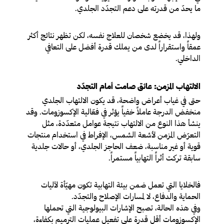
ما يحدّ من قدرته على دعم التجدّد الجلدي.
ولهذا، قد يخضع شخصان للعلاج نفسه، لكن تظهر نتائج أكثر
عمقاً واستقراراً لدى من يملك قدرة أفضل على التعافي
الداخلي.
الالتهاب المزمن: عائق صامت أمام التجدّد
حتى في غياب أعراض واضحة، قد يكون الالتهاب الجلدي
منخفض الدرجة عاملاً خفياً يؤثر في فعّالية الإكسوزومات. وقد
ينشأ هذا النوع من الالتهاب نتيجة عوامل متعدّدة، مثل
التعرّض المزمن لأشعة الشمس، الإفراط في استخدام منتجات
قوية أو غير مناسبة، ضعف الحاجز الجلدي، أو حالات جلدية
سابقة تركت أثراً التهابياً مستمراً.
فالخلايا التي تعمل ضمن بيئة التهابية تكون مهيّأة لآليات
الحماية والدفاع، لا لمسارات الإصلاح والتجدّد.
وفي هذه الحالة، تصبح الإشارات البيولوجية التي تحملها
الإكسوزومات أقل قدرة على تفعيل عمليات الترميم بكفاءة،