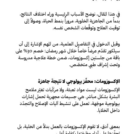
في هذا المقال، نوضح الأسباب الرئيسية وراء اختلاف النتائج،
بدءاً من الجاهزية الخلوية، مروراً بنمط الحياة، وصولاً إلى
توقيت العلاج وتوقّعات الشخص نفسه.
وقبل الدخول في التفاصيل العلمية، من المهم الإشارة إلى أن
سيلكور تقدّم عرضاً خاصاً خلال شهر رمضان: خصم 30% على
باقة من جلستين إكسوزومات، ضمن خطة علاجية مدروسة
وتحت إشراف طبي متخصّص.
الإكسوزومات: محفّز بيولوجي لا نتيجة جاهزة
الإكسوزومات ليست مواد تعبئة، ولا مركّبات تغيّر ملامح
البشرة بشكل مباشر. هي جسيمات مجهرية تحمل إشارات
بيولوجية موجّهة، تعمل على تنشيط آليات الإصلاح والتجدّد
داخل الخلايا.
بمعنى أدق، لا تقوم الإكسوزومات بالعمل بدلاً عن الخلية، بل
تحفّزها على أداء وظيفتها بكفاءة أعلى.