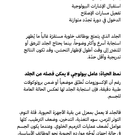
استقبال الإشارات البيولوجية
تفعيل مسارات الإصلاح
الدخول في دورة تجدّد متوازنة
الجلد الذي يتمتع بوظائف خلوية مستقرّة غالباً ما يُظهر
استجابة أسرع وأكثر وضوحاً، بينما يحتاج الجلد المرهق أو
المتضرّر إلى وقت أطول لإظهار التحسّن، وقد تكون النتائج
تدريجية وأقل حدّة.
نمط الحياة: عامل بيولوجي لا يمكن فصله عن الجلد
رغم أن الإكسوزومات تُطبَّق موضعياً أو ضمن بروتوكولات
طبية دقيقة، فإن استجابة الجلد لها تعكس الحالة العامة
للجسم.
فالجلد لا يعمل بمعزل عن بقية الأجهزة الحيوية. قلة النوم،
التوتر المزمن، سوء التغذية، التدخين، وضعف الترطيب، كلها
عوامل تُضعف عمليات الترميم الخلوي. وعندما يكون الجسم
في حالة إجهاد، تُوجَّه موارده الحيوية نحو الوظائف الأساسية،