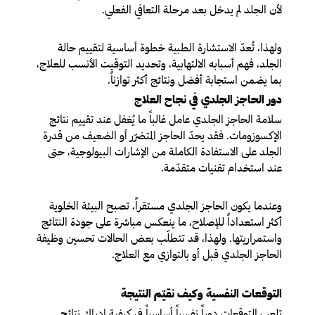
لأن الجلد لم يدخل بعد مرحلة التعافي الفعلي.
ولهذا، تُعدّ الاستشارة الطبية خطوة أساسية لتقييم حالة
الجلد، فهم أسبابه الالتهابية، وتحديد التوقيت الأنسب للعلاج،
بما يضمن استجابة أفضل ونتائج أكثر توازناً.
دور الحاجز الجلدي في نجاح العلاج
سلامة الحاجز الجلدي عامل غالباً ما يُغفل عند تقييم نتائج
الإكسوزومات. فقد يحدّ الحاجز المتضرّر أو الضعيف من قدرة
الجلد على الاستفادة الكاملة من الإشارات البيولوجية، حتى
عند استخدام تقنيات متقدّمة.
وعندما يكون الحاجز الجلدي مستقراً، تصبح البيئة الخلوية
أكثر استعداداً للإصلاح، ما ينعكس مباشرة على جودة النتائج
واستمراريتها. ولهذا، قد تتطلّب بعض الحالات تحسين وظيفة
الحاجز الجلدي قبل أو بالتوازي مع العلاج.
التوقعات النفسية وكيف نقيّم النتيجة
تلعب التوقعات دوراً نفسياً أساسياً في كيفية إدراك نتائج