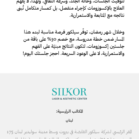
لتوقيت الجلسات، وحالة الجلد، وسرعة التعافي. ولهذا، لا يُفهم
العلاج بالإكسوزومات كإجراء منفصل، بل كمسار متكامل تُبنى
نتائجه مع المتابعة والاستمرارية.
وخلال شهر رمضان، توفّر سيلكور فرصة مناسبة لبدء هذا
المسار ضمن خطة مدروسة، مع خصم 30% على باقة من
جلستين إكسوزومات، لتكون النتائج مبنيّة على الفهم
والاستمرارية، لا على الوعود السريعة. احجز جلستك اليوم!
المكاتب الرئيسية:
لبنان
المقر الرئيسي لشركة سيلكور القابضة في بيروت وسط مدينة سوليدير لبنان 175