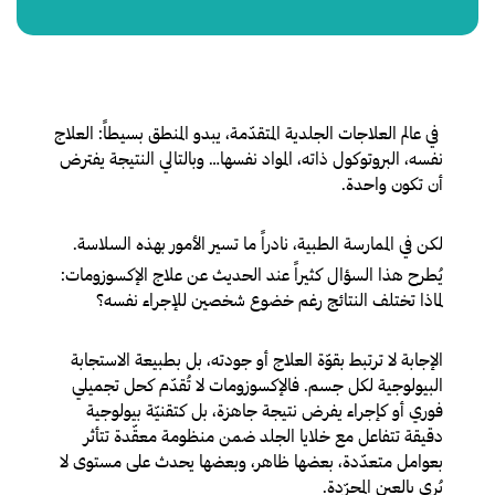
في عالم العلاجات الجلدية المتقدّمة، يبدو المنطق بسيطاً: العلاج
نفسه، البروتوكول ذاته، المواد نفسها… وبالتالي النتيجة يفترض
أن تكون واحدة.
لكن في الممارسة الطبية، نادراً ما تسير الأمور بهذه السلاسة.
يُطرح هذا السؤال كثيراً عند الحديث عن علاج الإكسوزومات:
لماذا تختلف النتائج رغم خضوع شخصين للإجراء نفسه؟
الإجابة لا ترتبط بقوّة العلاج أو جودته، بل بطبيعة الاستجابة
البيولوجية لكل جسم. فالإكسوزومات لا تُقدّم كحل تجميلي
فوري أو كإجراء يفرض نتيجة جاهزة، بل كتقنيّة بيولوجية
دقيقة تتفاعل مع خلايا الجلد ضمن منظومة معقّدة تتأثر
بعوامل متعدّدة، بعضها ظاهر، وبعضها يحدث على مستوى لا
يُرى بالعين المجرّدة.