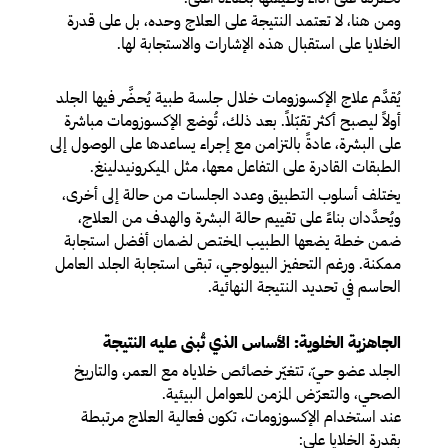
ومن هنا، لا تعتمد النتيجة على العلاج وحده، بل على قدرة
الخلايا على استقبال هذه الإشارات والاستجابة لها.
يُقدَّم علاج الإكسوزومات خلال جلسة طبية يُحضَّر فيها الجلد
أولاً ليصبح أكثر تقبّلاً. بعد ذلك، تُوضع الإكسوزومات مباشرة
على البشرة، عادةً بالتزامن مع إجراء يساعدها على الوصول إلى
الطبقات القادرة على التفاعل معها، مثل الميكرونيدلينغ.
يختلف أسلوب التطبيق وعدد الجلسات من حالة إلى أخرى،
ويُحدَّدان بناءً على تقييم حالة البشرة والهدف من العلاج،
ضمن خطة يضعها الطبيب المختص لضمان أفضل استجابة
ممكنة. ورغم التحفيز البيولوجي، تبقى استجابة الجلد العامل
الحاسم في تحديد النتيجة النهائية.
الجاهزية الخلوية: الأساس الذي تُبنى عليه النتيجة
الجلد عضو حيّ، تتغيّر خصائص خلاياه مع العمر، والتاريخ
الصحي، والتعرّض المزمن للعوامل البيئية.
عند استخدام الإكسوزومات، تكون فعالية العلاج مرتبطة
بقدرة الخلايا على: