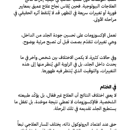
العلاجات البيولوجية. فحين يُقاس نجاح علاج عميق بمعايير
فورية أو تغييرات سريعة في المظهر، قد لا يُلتقط أثره الحقيقي في
مراحله الأولى.
تعمل الإكسوزومات على تحسين جودة الجلد من الداخل،
وهي تغييرات تتقدّم بصمت قبل أن تصبح مرئية بوضوح.
وفي حالات كثيرة، لا يكمن الاختلاف بين شخص وآخر في ما
يحدث داخل الجلد، بل في الزاوية التي يُنظر منها إلى هذه
التغييرات، والتوقيت الذي يُنتظر فيه ظهورها.
في الختام
لا يعني اختلاف النتائج أن العلاج غير فعّال، بل يؤكّد طبيعته
الشخصية. فالإكسوزومات لا تعطي نتيجة موحّدة، بل تفعّل ما
يستطيع الجلد تقديمه في تلك المرحلة.
حتى عند اعتماد البروتوكول ذاته، يختلف المسار العلاجي تبعاً