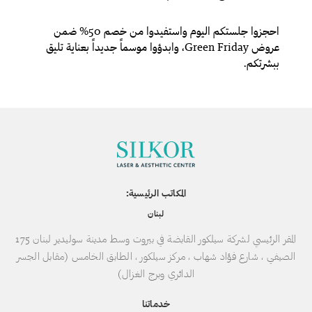
احجزوا جلستكم اليوم واستفيدوا من خصم 50% ضمن
عروض Green Friday، وابدؤوا موسماً جديداً بعناية تليق
ببشرتكم.
المكاتب الرئيسية:
لبنان
المقر الرئيسي لشركة سيلكور القابضة في بيروت وسط مدينة سوليدير لبنان 175
الصيفي ، شارع فؤاد شهاب ، مركز سيلكور ، الطابق الخامس (مقابل الجسر
الدائري وبرج الغزال)
خدماتنا