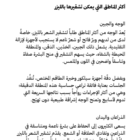
أكثر المناطق التي يمكن تشقيرها بالليزر
الوجه والجبين
يُعدّ الوجه من أكثر المناطق طلباً لتشقير الشعر بالليزر، خاصةً
لدى من لديهم وبرٌ فاتح أو شعرٌ ناعم لا يستجيب لأجهزة لإزالة
التقليدية. يشمل ذلك الجبين، الخدّين، الذقن، والمنطقة
المحيطة بالشفاه، حيث يسهم التشقير في منح البشرة صفاءً
وتناسقاً واضحين في اللون والملمس.
وبفضل دقّة أجهزة سيلكور وخبرة الطاقم المختص، تُنفَّذ
الجلسات بعناية فائقة تراعي حساسية هذه المنطقة الدقيقة؛
وهي من أكثر الإجراءات رواجاً بسبب نتائجها السريعة التي
تدوم لأسابيع وتمنح الوجه إشراقة طبيعية دون تهيّج.
الذراعان واليدان
يسعى الكثيرون إلى الحفاظ على بشرةٍ ناعمة ومتناسقة في
الذراعين وتفادي الحلاقة أو الشمع. يقدّم تشقير الشعر بالليزر