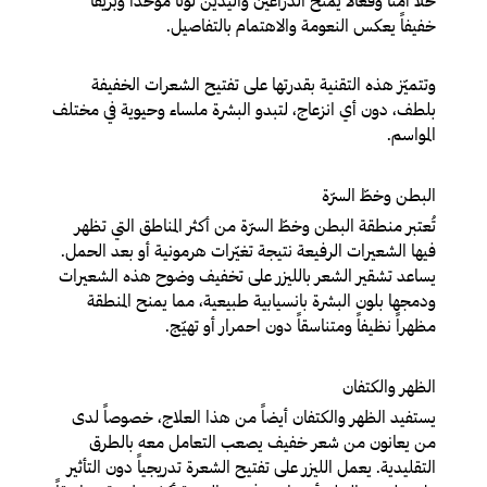
حلاً آمناً وفعّالاً يمنح الذراعين واليدين لوناً موحّداً وبريقاً
خفيفاً يعكس النعومة والاهتمام بالتفاصيل.
وتتميّز هذه التقنية بقدرتها على تفتيح الشعرات الخفيفة
بلطف، دون أي انزعاج، لتبدو البشرة ملساء وحيوية في مختلف
المواسم.
البطن وخطّ السرّة
تُعتبر منطقة البطن وخطّ السرّة من أكثر المناطق التي تظهر
فيها الشعيرات الرفيعة نتيجة تغيّرات هرمونية أو بعد الحمل.
يساعد تشقير الشعر بالليزر على تخفيف وضوح هذه الشعيرات
ودمجها بلون البشرة بانسيابية طبيعية، مما يمنح المنطقة
مظهراً نظيفاً ومتناسقاً دون احمرار أو تهيّج.
الظهر والكتفان
يستفيد الظهر والكتفان أيضاً من هذا العلاج، خصوصاً لدى
من يعانون من شعر خفيف يصعب التعامل معه بالطرق
التقليدية. يعمل الليزر على تفتيح الشعرة تدريجياً دون التأثير