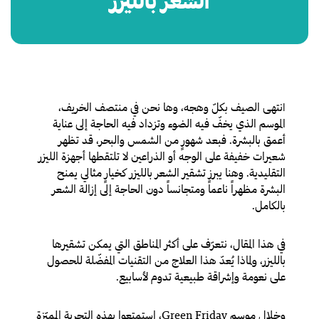
الشعر بالليزر
نتهى الصيف بكلّ وهجه، وها نحن في منتصف الخريف،
ا
الموسم الذي يخفّ فيه الضوء وتزداد فيه الحاجة إلى عناية
أعمق بالبشرة. فبعد شهورٍ من الشمس والبحر، قد تظهر
شعيرات خفيفة على الوجه أو الذراعين لا تلتقطها أجهزة الليزر
التقليدية. وهنا يبرز تشقير الشعر بالليزر كخيارٍ مثالي يمنح
البشرة مظهراً ناعماً ومتجانساً دون الحاجة إلى إزالة الشعر
بالكامل.
في هذا المقال، نتعرّف على أكثر المناطق التي يمكن تشقيرها
بالليزر، ولماذا يُعدّ هذا العلاج من التقنيات المفضّلة للحصول
على نعومة وإشراقة طبيعية تدوم لأسابيع.
وخلال موسم Green Friday، استمتعوا بهذه التجربة المميّزة