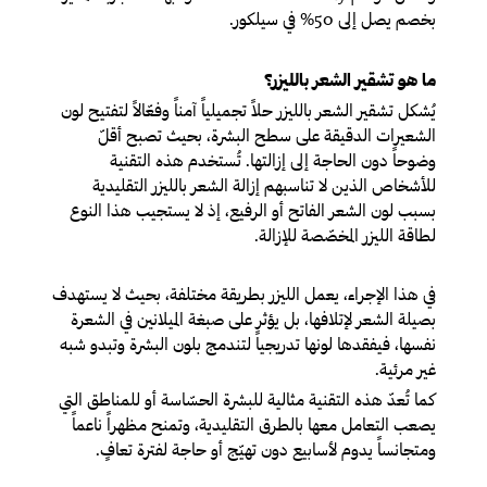
بخصم يصل إلى 50% في سيلكور.
ما هو تشقير الشعر بالليزر؟
يُشكل تشقير الشعر بالليزر حلاً تجميلياً آمناً وفعّالاً لتفتيح لون
الشعيرات الدقيقة على سطح البشرة، بحيث تصبح أقلّ
وضوحاً دون الحاجة إلى إزالتها. تُستخدم هذه التقنية
للأشخاص الذين لا تناسبهم إزالة الشعر بالليزر التقليدية
بسبب لون الشعر الفاتح أو الرفيع، إذ لا يستجيب هذا النوع
لطاقة الليزر المخصّصة للإزالة.
في هذا الإجراء، يعمل الليزر بطريقة مختلفة، بحيث لا يستهدف
بصيلة الشعر لإتلافها، بل يؤثر على صبغة الميلانين في الشعرة
نفسها، فيفقدها لونها تدريجياً لتندمج بلون البشرة وتبدو شبه
غير مرئية.
كما تُعدّ هذه التقنية مثالية للبشرة الحسّاسة أو للمناطق التي
يصعب التعامل معها بالطرق التقليدية، وتمنح مظهراً ناعماً
ومتجانساً يدوم لأسابيع دون تهيّج أو حاجة لفترة تعافٍ.