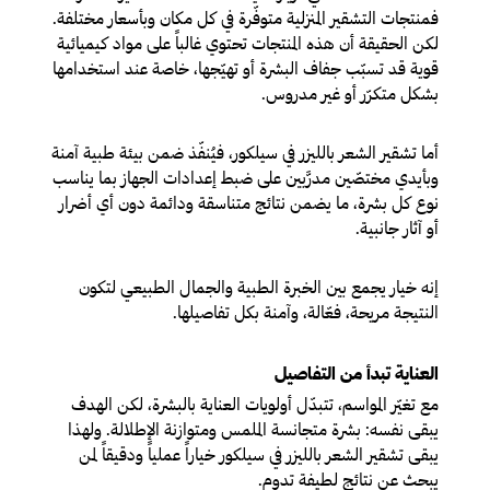
فمنتجات التشقير المنزلية متوفّرة في كل مكان وبأسعار مختلفة.
لكن الحقيقة أن هذه المنتجات تحتوي غالباً على مواد كيميائية
قوية قد تسبّب جفاف البشرة أو تهيّجها، خاصة عند استخدامها
بشكل متكرّر أو غير مدروس.
أما تشقير الشعر بالليزر في سيلكور، فيُنفّذ ضمن بيئة طبية آمنة
وبأيدي مختصّين مدرَّبين على ضبط إعدادات الجهاز بما يناسب
نوع كل بشرة، ما يضمن نتائج متناسقة ودائمة دون أي أضرار
أو آثار جانبية.
إنه خيار يجمع بين الخبرة الطبية والجمال الطبيعي لتكون
النتيجة مريحة، فعّالة، وآمنة بكل تفاصيلها.
العناية تبدأ من التفاصيل
مع تغيّر المواسم، تتبدّل أولويات العناية بالبشرة، لكن الهدف
يبقى نفسه: بشرة متجانسة الملمس ومتوازنة الإطلالة. ولهذا
يبقى تشقير الشعر بالليزر في سيلكور خياراً عملياً ودقيقاً لمن
يبحث عن نتائج لطيفة تدوم.