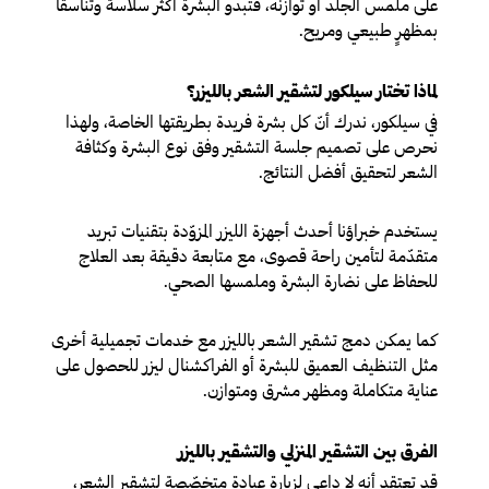
على ملمس الجلد أو توازنه، فتبدو البشرة أكثر سلاسة وتناسقاً
بمظهرٍ طبيعي ومريح.
لماذا تختار سيلكور لتشقير الشعر بالليزر؟
في سيلكور، ندرك أنّ كل بشرة فريدة بطريقتها الخاصة، ولهذا
نحرص على تصميم جلسة التشقير وفق نوع البشرة وكثافة
الشعر لتحقيق أفضل النتائج.
يستخدم خبراؤنا أحدث أجهزة الليزر المزوّدة بتقنيات تبريد
متقدّمة لتأمين راحة قصوى، مع متابعة دقيقة بعد العلاج
للحفاظ على نضارة البشرة وملمسها الصحي.
كما يمكن دمج تشقير الشعر بالليزر مع خدمات تجميلية أخرى
مثل التنظيف العميق للبشرة أو الفراكشنال ليزر للحصول على
عناية متكاملة ومظهر مشرق ومتوازن.
الفرق بين التشقير المنزلي والتشقير بالليزر
قد تعتقد أنه لا داعي لزيارة عيادة متخصّصة لتشقير الشعر،