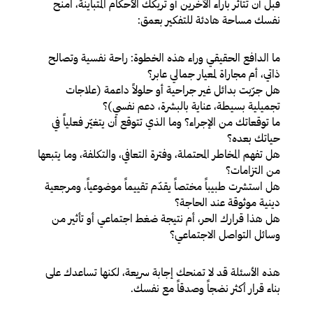
قبل أن تتأثر بآراء الآخرين أو تربكك الأحكام المتباينة، امنح
نفسك مساحة هادئة للتفكير بعمق:
ما الدافع الحقيقي وراء هذه الخطوة: راحة نفسية وتصالح
ذاتي، أم مجاراة لمعيار جمالي عابر؟
هل جرّبت بدائل غير جراحية أو حلولاً داعمة (علاجات
تجميلية بسيطة، عناية بالبشرة، دعم نفسي)؟
ما توقعاتك من الإجراء؟ وما الذي تتوقع أن يتغيّر فعلياً في
حياتك بعده؟
هل تفهم المخاطر المحتملة، وفترة التعافي، والتكلفة، وما يتبعها
من التزامات؟
هل استشرت طبيباً مختصاً يقدّم تقييماً موضوعياً، ومرجعية
دينية موثوقة عند الحاجة؟
هل هذا قرارك الحر، أم نتيجة ضغط اجتماعي أو تأثير من
وسائل التواصل الاجتماعي؟
هذه الأسئلة قد لا تمنحك إجابة سريعة، لكنها تساعدك على
بناء قرار أكثر نضجاً وصدقاً مع نفسك.