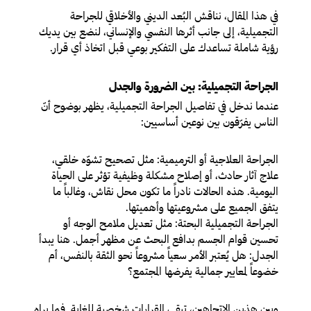
في هذا المقال، نناقش البُعد الديني والأخلاقي للجراحة
التجميلية، إلى جانب أثرها النفسي والإنساني، لنضع بين يديك
رؤية شاملة تساعدك على التفكير بوعي قبل اتخاذ أي قرار.
الجراحة التجميلية: بين الضرورة والجدل
عندما ندخل في تفاصيل الجراحة التجميلية، يظهر بوضوح أنّ
الناس يفرّقون بين نوعين أساسيين:
الجراحة العلاجية أو الترميمية
: مثل تصحيح تشوّه خلقي،
علاج آثار حادث، أو إصلاح مشكلة وظيفية تؤثر على الحياة
اليومية. هذه الحالات نادراً ما تكون محل نقاش، وغالباً ما
يتفق الجميع على مشروعيتها وأهميتها.
الجراحة التجميلية البحتة
: مثل تعديل ملامح الوجه أو
تحسين قوام الجسم بدافع البحث عن مظهر أجمل. هنا يبدأ
الجدل: هل يُعتبر الأمر سعياً مشروعاً نحو الثقة بالنفس، أم
خضوعاً لمعايير جمالية يفرضها المجتمع؟
وبين هذين الاتجاهين، تبقى القرارات شخصية للغاية. فما يراه