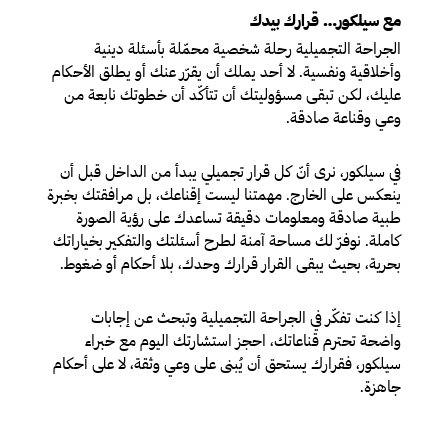
مع سيلكور… قرارك بيدك
الجراحة التجميلية رحلة شخصية محمّلة بأسئلة دينية
وأخلاقية ونفسية. لا أحد يملك أن يقرّر عنك أو يطلق الأحكام
عليك، لكن تبقى مسؤوليتك أن تتأكّد أن خطوتك نابعة من
وعي وقناعة صادقة.
في سيلكور، نرى أنّ كل قرار تجميلي يبدأ من الداخل قبل أن
ينعكس على الخارج. مهمتنا ليست إقناعك، بل مرافقتك بخبرة
طبية صادقة ومعلومات دقيقة تساعدك على رؤية الصورة
كاملة. نوفرّ لك مساحة آمنة لطرح أسئلتك والتفكير بخياراتك
بحرية، بحيث يبقى القرار قرارك وحدك، بلا أحكام أو ضغوط.
إذا كنت تفكّر في الجراحة التجميلية وتبحث عن إجابات
واضحة تحترم قناعاتك، احجز استشارتك اليوم مع خبراء
سيلكور، فقرارك يستحق أن يُبنى على وعي وثقة، لا على أحكام
جاهزة.