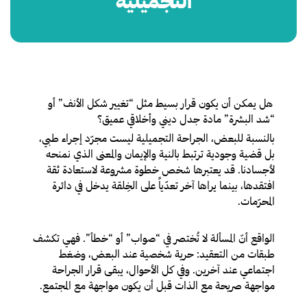
التجميلية
ل يمكن أن يكون قرار بسيط مثل “تغيير شكل الأنف” أو
ه
“شد البشرة” مادة جدل ديني وأخلاقي عميق؟
بالنسبة للبعض، الجراحة التجميلية ليست مجرّد إجراء طبي،
بل قضية وجودية ترتبط بالنية والإيمان والمعنى الذي نمنحه
لأجسادنا. قد يعتبرها شخص خطوة مشروعة لاستعادة ثقة
افتقدها، بينما يراها آخر تعدّياً على الخِلقة يدخل في دائرة
المحرّمات.
الواقع أنّ المسألة لا تُختصر في “صواب” أو “خطأ”. فهي تكشف
طبقات من التعقيد: حرية شخصية عند البعض، وضغط
اجتماعي عند آخرين. وفي كل الأحوال، يبقى قرار الجراحة
مواجهة صريحة مع الذات قبل أن يكون مواجهة مع المجتمع.