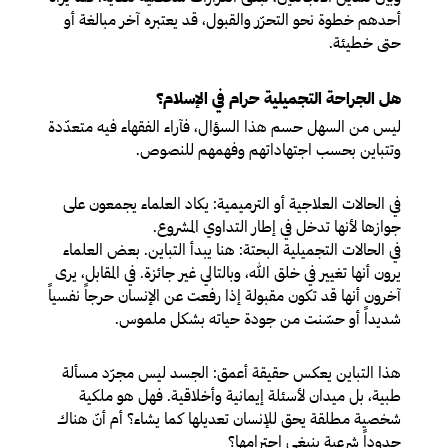
أحدهم خطوة نحو التحرّر والقبول، قد يعتبره آخر مبالغة أو
حتى خطيئة.
هل الجراحة التجميلية حرام في الإسلام؟
ليس من السهل حسم هذا السؤال، فآراء الفقهاء فيه متعدّدة
وتتباين بحسب اجتهاداتهم وفهمهم للنصوص.
في الحالات العلاجية أو الترميمية:
يكاد العلماء يجمعون على
جوازها لأنها تدخل في إطار التداوي المشروع.
في الحالات التجميلية البحتة:
هنا يبدأ التباين. بعض العلماء
يرون أنها تغيير في خلق الله، وبالتالي غير جائزة. في المقابل، يرى
آخرون أنها قد تكون مقبولة إذا رفعت عن الإنسان حرجاً نفسياً
شديداً أو حسّنت من جودة حياته بشكل ملموس.
هذا التباين يعكس حقيقة أعمق: الجسد ليس مجرّد مسألة
طبية، بل ميدان لأسئلة إيمانية وأخلاقية. فهل هو ملكية
شخصية مطلقة يحق للإنسان تعديلها كما يشاء؟ أم أنّ هناك
حدوداً شرعية ينبغي احترامها؟