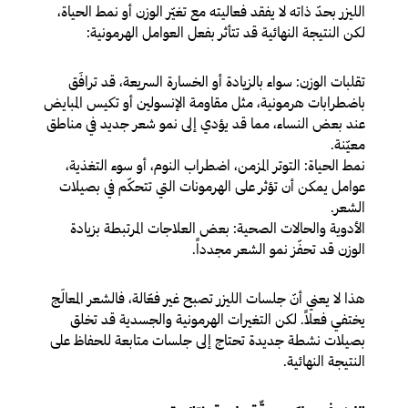
الليزر بحدّ ذاته لا يفقد فعاليته مع تغيّر الوزن أو نمط الحياة،
لكن النتيجة النهائية قد تتأثر بفعل العوامل الهرمونية:
تقلبات الوزن
: سواء بالزيادة أو الخسارة السريعة، قد ترافَق
باضطرابات هرمونية، مثل مقاومة الإنسولين أو تكيس المبايض
عند بعض النساء، مما قد يؤدي إلى نمو شعر جديد في مناطق
معيّنة.
نمط الحياة
: التوتر المزمن، اضطراب النوم، أو سوء التغذية،
عوامل يمكن أن تؤثر على الهرمونات التي تتحكّم في بصيلات
الشعر.
الأدوية والحالات الصحية
: بعض العلاجات المرتبطة بزيادة
الوزن قد تحفّز نمو الشعر مجدداً.
هذا لا يعني أنّ جلسات الليزر تصبح غير فعّالة، فالشعر المعالَج
يختفي فعلاً. لكن التغيرات الهرمونية والجسدية قد تخلق
بصيلات نشطة جديدة تحتاج إلى جلسات متابعة للحفاظ على
النتيجة النهائية.