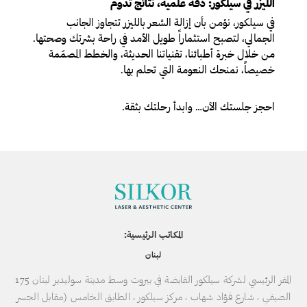
الليزر في سيلكور: دقّة علمية، نتائج تدوم
في سيلكور، نؤمن بأن إزالة الشعر بالليزر تتجاوز الجانب
الجمالي، لتصبح استثماراً طويل الأمد في راحة بشرتك وصحتها.
من خلال خبرة أطبائنا، تقنياتنا الحديثة، والخطط المصمّمة
خصيصاً، نمنحك النعومة التي تحلم بها.
احجز جلستك الآن… وابدأ رحلتك بثقة.
المكاتب الرئيسية:
لبنان
المقر الرئيسي لشركة سيلكور القابضة في بيروت وسط مدينة سوليدير لبنان 175
الصيفي ، شارع فؤاد شهاب ، مركز سيلكور ، الطابق الخامس (مقابل الجسر