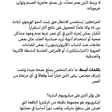
لا يرتبط الليزر بعمر محدَّد، بل بمدى جاهزية الجسم وتوازن
هرموناته:
للمراهقين
: يُستحسَن الانتظار حتى يثبت النمو الهرموني (عادة
بين 16 و18 عاماً) للحصول على نتائج أكثر استقراراً.
للكبار
: يمكن إجراء الليزر في أي عمر، شرط عدم وجود مشاكل
صحية أو استخدام أدوية تزيد حساسية الجلد، مثل بعض
علاجات حبّ الشباب (الأيزوتريتينوين)، بعض المضادات
الحيوية (التتراسايكلين)، أو الأمراض الجلدية النشطة الأكزيما
والصدفية.
بكلمات أبسط
: ما دام الشخص يتمتّع بصحة جيدة وتحت
إشراف مختص، يبقى الليزر خياراً آمناً وفعّالاً في أي مرحلة من
العمر.
هل يؤثر الليزر على ميكروبيوم البشرة؟
الميكروبيوم هو مجموعة دقيقة من البكتيريا النافعة التي
تعيش على سطح بشرتك، وتلعب دوراً أساسياً في حمايتها