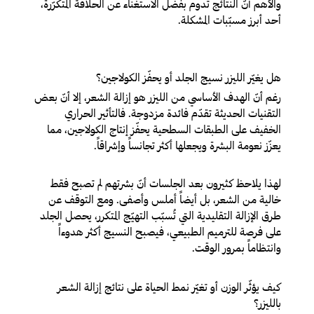
والأهم أنّ النتائج تدوم بفضل الاستغناء عن الحلاقة المتكرّرة،
أحد أبرز مسبّبات المشكلة.
هل يغيّر الليزر نسيج الجلد أو يحفّز الكولاجين؟
رغم أنّ الهدف الأساسي من الليزر هو إزالة الشعر، إلا أنّ بعض
التقنيات الحديثة تقدّم فائدة مزدوجة. فالتأثير الحراري
الخفيف على الطبقات السطحية يحفّز إنتاج الكولاجين، مما
يعزّز نعومة البشرة ويجعلها أكثر تجانساً وإشراقاً.
لهذا يلاحظ كثيرون بعد الجلسات أنّ بشرتهم لم تصبح فقط
خالية من الشعر، بل أيضاً أملس وأصفى. ومع التوقف عن
طرق الإزالة التقليدية التي تُسبّب التهيّج المتكرر، يحصل الجلد
على فرصة للترميم الطبيعي، فيصبح النسيج أكثر هدوءاً
وانتظاماً بمرور الوقت.
كيف يؤثّر الوزن أو تغيّر نمط الحياة على نتائج إزالة الشعر
بالليزر؟