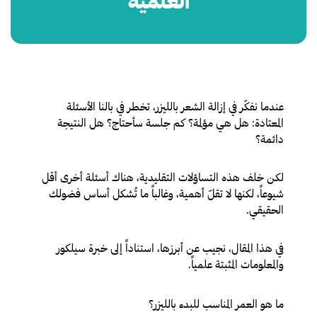
العلمية
عندما نفكّر في إزالة الشعر بالليزر، تخطر في بالنا الأسئلة
المعتادة: هل هي مؤلمة؟ كم جلسة سأحتاج؟ هل النتيجة
دائمة؟
لكن خلف هذه التساؤلات التقليدية، هناك أسئلة أخرى أقل
شيوعاً، لكنها لا تقلّ أهمية، وغالباً ما تُشكل أساس فضولك
الحقيقي.
في هذا المقال، نجيب عن أبرزها، استناداً إلى خبرة سيلكور
والمعلومات المثبتة علمياً.
ما هو العمر المناسب للبدء بالليزر؟