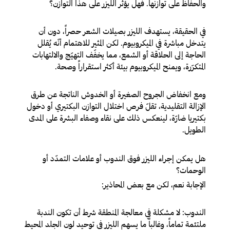
والحفاظ على توازنها. فهل يؤثر الليزر على هذا التوازن؟
في الحقيقة، يستهدف الليزر بصيلات الشعر حصراً، دون أن
يتدخل مباشرة في الميكروبيوم. لكن المثير للاهتمام أنّه يُقلل
الحاجة إلى الحلاقة أو الشمع، مما يخفّف التهيّج والالتهابات
المتكرّرة، ويمنح الميكروبيوم بيئة أكثر استقراراً وصحة.
ومع انخفاض الجروح الصغيرة أو الخدوش الناتجة عن طرق
الإزالة التقليدية، تقلّ فرص اختلال التوازن البكتيري أو دخول
بكتيريا ضارّة، لينعكس ذلك على نقاء وصفاء البشرة على المدى
الطويل.
هل يمكن إجراء الليزر فوق الندوب أو علامات التمدّد أو
الوحمات؟
الإجابة نعم، لكن مع بعض المحاذير:
الندوب
: لا مشكلة في معالجة المنطقة شرط أن تكون الندبة
ملتئمة تماماً، وغالباً ما يسهم الليزر في توحيد لون الجلد المحيط