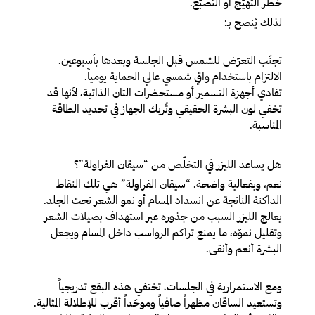
خطر التهيّج أو التصبّغ.
لذلك يُنصح بـ:
تجنّب التعرّض للشمس قبل الجلسة وبعدها بأسبوعين.
الالتزام باستخدام واقٍ شمسي عالي الحماية يومياً.
تفادي أجهزة التسمير أو مستحضرات التان الذاتية، لأنها قد
تخفي لون البشرة الحقيقي وتُربك الجهاز في تحديد الطاقة
المناسبة.
هل يساعد الليزر في التخلّص من “سيقان الفراولة”؟
نعم، وبفعالية واضحة. “سيقان الفراولة” هي تلك النقاط
الداكنة الناتجة عن انسداد المسام أو نمو الشعر تحت الجلد.
يعالج الليزر السبب من جذوره عبر استهداف بصيلات الشعر
وتقليل نموّه، ما يمنع تراكم الرواسب داخل المسام ويجعل
البشرة أنعم وأنقى.
ومع الاستمرارية في الجلسات، تختفي هذه البقع تدريجياً
وتستعيد الساقان مظهراً صافياً وموحّداً أقرب للإطلالة المثالية.