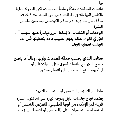
بها.
علامات التمدّد
: لا تشكّل مانعاً للجلسات، لكن الليزر لا يزيلها
بالكامل لأنها تقع في طبقات أعمق من الجلد. مع ذلك قد
يخفّف من مظهرها عبر تحفيز الكولاجين وتحسين ملمس
البشرة.
الوحمات أو الشامات
: لا يُسلّط الليزر مباشرةً عليها لتجنّب أي
تغيّر في اللون. لذلك يقوم الطبيب عادةً بتغطيتها قبل بدء
الجلسة لحماية الجلد.
تختلف النتائج بحسب حداثة العلامات ولونها، وغالباً ما يُنصَح
بدمج الليزر مع علاجات أخرى مثل الفراكشنال أو
المايكرونيدلينغ، للحصول على أفضل تحسّن.
ماذا عن التعرّض للشمس أو استخدام التان؟
يعتمد نجاح جلسات الليزر بدرجة كبيرة على أن تكون البشرة
قريبة قدر الإمكان من لونها الطبيعي. التعرّض للشمس أو
استخدام مستحضرات التان (الطبيعي أو الاصطناعي) يزيد