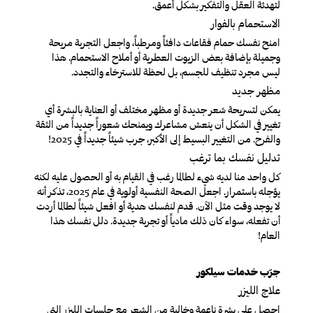
لتهدئة العقل والتفكير بشكل أعمق.
الاستحمام بالفوار
امنح نفسك حمام فقاعات دافئاً ومرطباً، واجعل التجربة مريحة
وجميلة بإضافة بعض الزيوت العطرية أو أملاح الاستحمام. هذا
ليس مجرد تنظيف للجسم، بل لحظة للاسترخاء والتجدد.
مظهر جديد
يمكن لتسريحة شعر جديدة أو مظهر مختلف أو العناية بالبشرة أي
تغيير في الشكل أن ينعش مشاعرك ويمنحك شعوراً جديداً من الثقة
والفرح. من التغيير البسيط إلى الأكبر، جرب شيئاً جديداً في 2025!
تدليل نفسك بما ترغب
كل واحد منا لديه شيء لطالما رغب في القيام به أو الحصول عليه لكنه
يؤجله باستمرار. اجعل الصحة النفسية أولوية في عام 2025، تذكر أنه
لا يوجد وقت مثل الآن. قدم لنفسك هدية أو افعل شيئاً لطالما أردت
أن تفعله، سواء كان ذلك مادياً أو تجربة جديدة. دلل نفسك هذا
العام!
جرّب خدمات سيلكور
علاج الليزر
احصل على بشرة ناعمة وخالية من الشعر مع جلسات الليزر التي