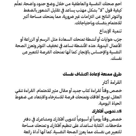
احمِ صحتك النفسية والعاطفية من خلال وضع حدود واضحة. تعلّم
كيفية قول “لا” بشكل مهذب يساعد في تقليل الشعور بالضغط
والتوتر الناتج عن التزامات غير ضرورية، مما يمنحك مساحة أكبر
للاهتمام بنفسك وباحتياجاتك.
تنمية الإبداع
جرّب هوايات أو أنشطة تمنحك السعادة مثل الرسم أو الزراعة أو
الأعمال اليدوية. هذه الأنشطة تساعد في تخفيف التوتر وتعزز الصحة
النفسية والإحساس بالإنجاز. كما أنها تمنحك الفرصة للتعبير عن
نفسك.
طرق ممتعة لإعادة اكتشاف نفسك
القراءة أكثر
خصص وقتاً لقراءة كتاب جديد أو مقال مثير للاهتمام. القراءة تنمّي
العقل، توسع آفاقك وتمنحك فرصة للاسترخاء والابتعاد عن ضغوط
الحياة اليومية.
18.تدوين أفكارك
خصص وقتاً يومياً أو أسبوعياً لتدوين أفكارك ومشاعرك في دفتر
ملاحظات. الكتابة تساعدك على تنظيم أفكارك و تمنحك مساحة
للتعبير عن نفسك مما يعزز الصحة النفسية. كما أنها أداة رائعة