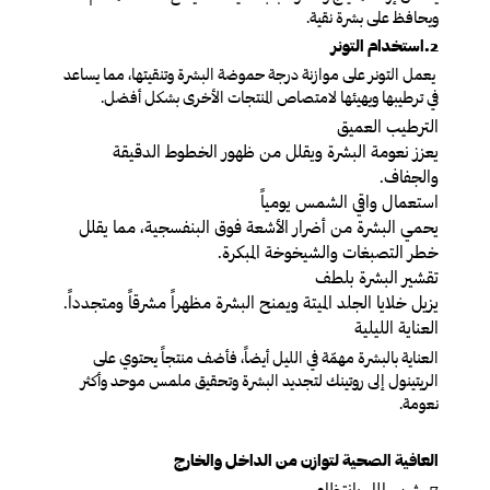
ويحافظ على بشرة نقية
.
2.استخدام التونر
يعمل التونر على موازنة درجة حموضة البشرة وتنقيتها، مما يساعد
في ترطيبها ويهيئها لامتصاص المنتجات الأخرى بشكل أفضل
.
الترطيب العميق
يعزز نعومة البشرة ويقلل من ظهور الخطوط الدقيقة
والجفاف
.
استعمال
واقي الشمس يومياً
يحمي البشرة من أضرار الأشعة فوق البنفسجية، مما يقلل
خطر التصبغات والشيخوخة المبكرة
.
تقشير البشرة بلطف
يزيل خلايا الجلد الميتة ويمنح البشرة مظهراً مشرقاً ومتجدداً
.
العناية الليلية
العناية بالبشرة مهمّة في الليل أيضاً، فأضف منتجاً يحتوي على
الريتينول إلى روتينك لتجديد البشرة وتحقيق ملمس موحد وأكثر
نعومة.
العافية الصحية لتوازن من الداخل والخارج
7
. شرب الماء بانتظام