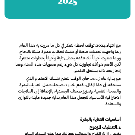
2025
مع انتهاء 2024، توقف لحظة لتفكر في كل ما مررت به هذا العام.
ربما واجهت تحديات صعبة أو عشتَ لحظات مميزة مليئة بالنجاح،
وربما شعرت أحياناً أنك تتقدم بخطى ثابتة وأحياناً بخطوات متعثرة.
لكن الأهم هو أنك تجاوزت كل شيء رغم صعوبات هذه السنة، وهذا
إنجاز بحد ذاته يستحق التقدير.
مع بداية عام 2025، حان الوقت لتمنح نفسك الاهتمام الذي
تستحقه. في هذا المقال، نقدم لك 25 نصيحة تشمل العناية بالبشرة
والصحة النفسية، وتعزيز صحتك الجسدية، بالإضافة إلى العلاجات
الاحترافية الأساسية، لتجعل هذا العام بداية جديدة مليئة بالتوازن
والسعادة.
أساسيات العناية بالبشرة
1.التنظيف المزدوج
يضمن إزالة المكياج والشوائب بفعالية، مما يمنع انسداد المسام