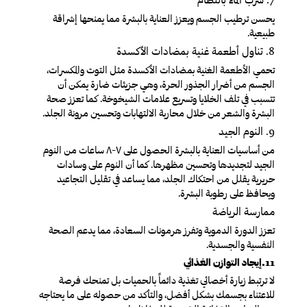
يحسن ترطيب الجسم ويعزز العناية بالبشرة مما يمنحها إشراقة
طبيعية.
8
. تناول أطعمة غنية بمضادات الأكسدة
تحمي الأطعمة الغنية بمضادات الأكسدة مثل التوت والمكسرات،
الجسم من أضرار الجذور الحرة، وهي جزيئات ضارة يمكن أن
تتسبب في تلف الخلايا وتسريع علامات الشيخوخة. كما تعزز صحة
البشرة والشعر من خلال محاربة الالتهابات وتحسين مرونة الجلد.
9
. النوم الجيد
من أساسيات العناية بالبشرة الحصول على ٧-٨ ساعات من النوم
الجيد لتجديدها وتحسين مظهرها. كما أن النوم على وسادات
حريرية يقلل من احتكاك الجلد، مما يساعد في تقليل التجاعيد
ويحافظ على رطوبة البشرة.
ممارسة الرياضة
تعزز الدورة الدموية وتفرز هرمونات السعادة، مما يدعم الصحة
النفسية والجسدية.
11.إيجاد التوازن الغذائي
لا ترتبط زيارة أخصائي تغذية دائماً بالحميات بل تمنحك فرصة
للاعتناء بجسمك بشكل أفضل، والتأكد من حصوله على ما يحتاجه