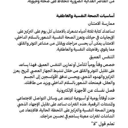
من العناصر الغذائية الضرورية للحفاظ على صحته وحيويته.
أساسيات الصحة النفسية والعاطفية
ممارسة الامتنان
تساعدك كتابة ثلاثة أشياء تشعرك بالامتنان كل يوم على التركيز على
الإيجابيات في حياتك وتعزز الصحة النفسية الشعور بالسلام الداخلي.
الامتنان يمكن أن يحسن مزاجك ويقلل من مشاعر التوتر والقلق،
مما يقوي رفاهيتك النفسية والعاطفية.
التنفس العميق
خصص وقتاً يومياً للتأمل أو تمارين التنفس العميق، فهذا يساعد
على تقليل التوتر والقلق من خلال تنشيط الجهاز العصبي المريح. يعزز
التركيز والهدوء الذهني، ويحسن تدفق الأوكسجين إلى الجسم
والعقل، فيمنحك الشعور بالسلام الداخلي ويزيد من طاقتك.
فصل نفسك عن الأجهزة الإلكترونية
حدد أوقاتاً يومية أو أسبوعية لتبتعد عن وسائل التواصل الاجتماعي
والمشتتات الرقمية. هذه الفترات تساعد على تقليل الإجهاد الذهني
وتعزز الصحة النفسية والتركيز على اللحظة الحالية، فالابتعاد عن
الشاشات لفترات معينة يساهم في تحسين مزاجك.
تعلم قول “لا”