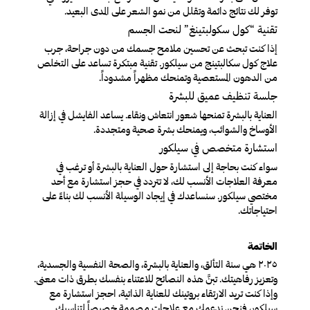
توفر لك نتائج دائمة وتقلل من نمو الشعر على المدى البعيد.
تقنية “كول سكولبتينغ” لنحت الجسم
إذا كنت تبحث عن تحسين ملامح جسمك من دون جراحة، جرب
علاج كول سكالبتينج من سيلكور. تقنية مبتكرة تساعد على التخلص
من الدهون المستعصية وتمنحك مظهراً مشدوداً.
جلسة تنظيف عميق للبشرة
العناية بالبشرة تمنحها شعور انتعاش ونقاء. يساعد الفايشل في إزالة
الأوساخ والشوائب، ويمنحك بشرة صحية ومتجددة.
استشارة متخصص في سيلكور
سواء كنت بحاجة إلى استشارة حول العناية بالبشرة أو ترغب في
معرفة العلاجات الأنسب لك، لا تتردد في حجز استشارة مع أحد
مختصي سيلكور. سنساعدك في إيجاد الوسيلة الأنسب لك بناءً على
احتياجاتك.
الخاتمة
٢٠٢٥ هي سنة التألق، والعناية بالبشرة، والصحة النفسية والجسدية،
وتعزيز رفاهيتك. تبنَّ هذه النصائح للاعتناء بنفسك بطرق ذات معنى.
وإذا كنت تريد الارتقاء بروتينك للعناية الذاتية، احجز استشارة مع
سيلكور، فنحن ندعمك مع علاجات مصممة خصيصاً لتناسبك.