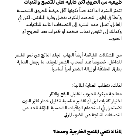
طبيعية من الحروق لكن قابلية أعلى للتصبغ والندبات
تتميّز البشرة الداكنة جداً بكونها أقل عرضةً للحروق الشمسية
وأبطأ في إظهار التجاعيد المبكرة، بفضل وفرة الميلانين. لكن في
المقابل، تميل هذه البشرة إلى التصبغات التالية للالتهاب،
وكذلك إلى تكوين ندبات ضخمة أو جُدرات بعد الجروح أو
الحبوب.
من المشكلات الشائعة أيضاً التهاب الجلد الناتج عن نمو الشعر
للداخل، خصوصاً عند أصحاب الشعر المجعّد، ما يجعل العناية
بطرق الحلاقة أو إزالة الشعر أمراً أساسياً.
لذلك، تتطلب العناية المثالية:
معالجة مبكرة للحبوب لتقليل البقع والآثار.
اختيار تقنيات ليزر أو تقشير مناسبة لتقليل خطر تغيّر اللون.
الاستمرار في استخدام الواقيات الشمسية الملوّنة للحد من
التصبغات الناتجة عن الضوء المرئي.
لماذا لا تكفي الملامح الخارجية وحدها؟