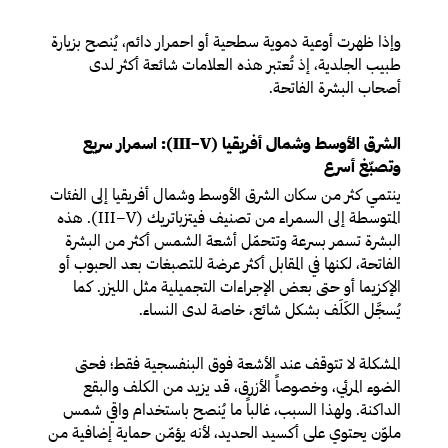
وإذا ظهرت أوعية دموية سطحية أو احمرار دائم، يُنصح بزيارة
طبيب الجلدية، إذ تُعتبر هذه العلامات شائعة أكثر لدى
أصحاب البشرة الفاتحة.
الشرق الأوسط وشمال أفريقيا (III–V): اسمرار سريع
وتصبّغ أسرع
ينتمي كثر من سكان الشرق الأوسط وشمال أفريقيا إلى الفئات
المتوسطة إلى السمراء من تصنيف فيتزباتريك (III–V). هذه
البشرة تسمر بسرعة وتتحمّل أشعة الشمس أكثر من البشرة
الفاتحة، لكنها في المقابل أكثر عرضة للتصبغات بعد الحبوب أو
الإكزيما أو حتى بعض الإجراءات التجميلية مثل الليزر. كما
يُسجَّل الكَلَف بشكل شائع، خاصة لدى النساء.
المشكلة لا تتوقف عند الأشعة فوق البنفسجية فقط؛ فحتى
الضوء المرئي، وخصوصاً الأزرق، قد يزيد من الكلف والبقع
الداكنة. ولهذا السبب، غالباً ما يُنصح باستخدام واقي شمس
ملوّن يحتوي على أكسيد الحديد، لأنه يؤمّن حماية إضافية من