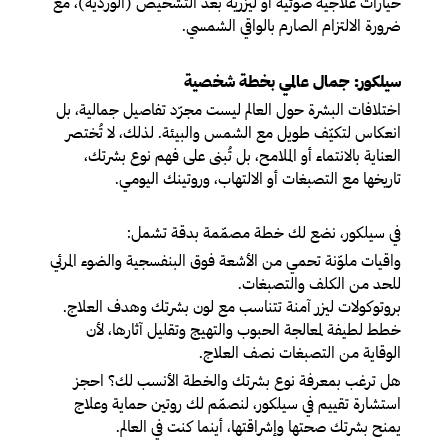
خيارات علاجية ضوئية أو ليزرية بعد التشخيص (الوردية)، مع
ضرورة الالتزام الصارم بالواقي الشمسي.
سيلكور: جمال عالمي بخطة شخصية
اختلافات البشرة حول العالم ليست مجرّد تفاصيل جمالية، بل
انعكاس لتكيّف طويل مع الشمس والبيئة. لذلك، لا تُختصر
العناية بالانتماء أو الملامح، بل تُبنى على فهم نوع بشرتك،
تاريخها مع التصبغات أو الالتهاب، وروتينك اليومي.
في سيلكور، نضع لك خطة مصمّمة بدقة تشمل:
واقيات ملوّنة تحمي من الأشعة فوق البنفسجية والضوء المرئي
للحد من الكلف والتصبغات.
بروتوكولات ليزر آمنة تتناسب مع لون بشرتك وهدف العلاج.
خطط لطيفة لمعالجة الحبوب والتهيج وتقليل آثارها، لأن
الوقاية من التصبغات نصف العلاج.
هل ترغب بمعرفة نوع بشرتك والخطة الأنسب لك؟ احجز
استشارة تقييم في سيلكور، لنصمّم لك روتين حماية وعلاج
يمنح بشرتك صحتها وإشراقتها، أينما كنت في العالم.