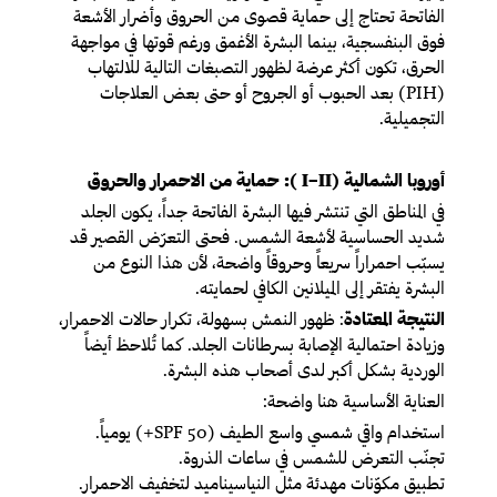
الفاتحة تحتاج إلى حماية قصوى من الحروق وأضرار الأشعة
فوق البنفسجية، بينما البشرة الأغمق ورغم قوتها في مواجهة
الحرق، تكون أكثر عرضة لظهور التصبغات التالية للالتهاب
(PIH) بعد الحبوب أو الجروح أو حتى بعض العلاجات
التجميلية.
أوروبا الشمالية (I–II ): حماية من الاحمرار والحروق
في المناطق التي تنتشر فيها البشرة الفاتحة جداً، يكون الجلد
شديد الحساسية لأشعة الشمس. فحتى التعرّض القصير قد
يسبّب احمراراً سريعاً وحروقاً واضحة، لأن هذا النوع من
البشرة يفتقر إلى الميلانين الكافي لحمايته.
النتيجة المعتادة
: ظهور النمش بسهولة، تكرار حالات الاحمرار،
وزيادة احتمالية الإصابة بسرطانات الجلد. كما تُلاحظ أيضاً
الوردية بشكل أكبر لدى أصحاب هذه البشرة.
العناية الأساسية هنا واضحة:
استخدام واقي شمسي واسع الطيف (SPF 50+) يومياً.
تجنّب التعرض للشمس في ساعات الذروة.
تطبيق مكوّنات مهدئة مثل النياسيناميد لتخفيف الاحمرار.