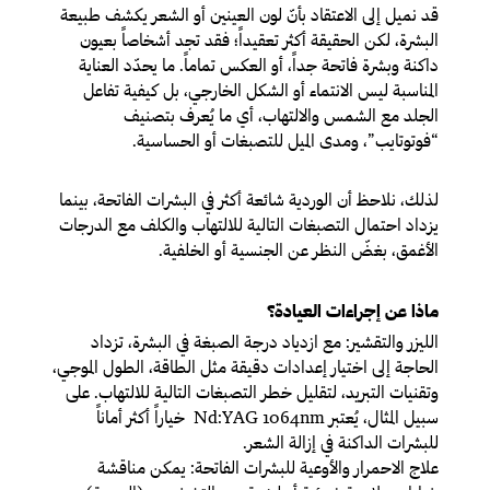
قد نميل إلى الاعتقاد بأنّ لون العينين أو الشعر يكشف طبيعة
البشرة، لكن الحقيقة أكثر تعقيداً؛ فقد تجد أشخاصاً بعيون
داكنة وبشرة فاتحة جداً، أو العكس تماماً. ما يحدّد العناية
المناسبة ليس الانتماء أو الشكل الخارجي، بل كيفية تفاعل
الجلد مع الشمس والالتهاب، أي ما يُعرف بتصنيف
“فوتوتايب”، ومدى الميل للتصبغات أو الحساسية.
لذلك، نلاحظ أن الوردية شائعة أكثر في البشرات الفاتحة، بينما
يزداد احتمال التصبغات التالية للالتهاب والكلف مع الدرجات
الأغمق، بغضّ النظر عن الجنسية أو الخلفية.
ماذا عن إجراءات العيادة؟
الليزر والتقشير
: مع ازدياد درجة الصبغة في البشرة، تزداد
الحاجة إلى اختيار إعدادات دقيقة مثل الطاقة، الطول الموجي،
وتقنيات التبريد، لتقليل خطر التصبغات التالية للالتهاب. على
سبيل المثال، يُعتبر Nd:YAG 1064nm خياراً أكثر أماناً
للبشرات الداكنة في إزالة الشعر.
علاج الاحمرار والأوعية للبشرات الفاتحة:
يمكن مناقشة