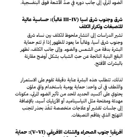
الضوء المرئي إلى جانب دوره في صدّ الأشعة فوق البنفسجية.
شرق وجنوب شرق آسيا (III–IV غالباً): حساسية عالية
للتصبغات وتكرار الكلف
تشير الدراسات إلى انتشار ملحوظ للكلف بين نساء شرق
وجنوب شرق آسيا، وغالباً ما يعود للظهور إذا لم تتم حماية
البشرة بدقة من الشمس والضوء. وإلى جانب الكلف، تظهر
البقع البنية الناتجة عن حبّ الشباب بشكل أوضح مقارنة
بالبشرات الأفتح.
لذلك، تتطلب هذه البشرة عناية دقيقة تقوم على الاستمرار
واللطف في آن واحد: حماية يومية باستخدام واقٍ ملوّن
يحتوي على أكسيد الحديد للحد من تأثير الضوء المرئي، مكونات
مهدئة ومفتحة مثل النياسيناميد أو الأزيليك أسيد، بالإضافة
إلى جلسات تقشير أو علاجات متخصصة تنفّذ بحذر لتجنب
التهيّج الذي يفاقم التصبغات.
أفريقيا جنوب الصحراء والشتات الأفريقي (V–VI): حماية