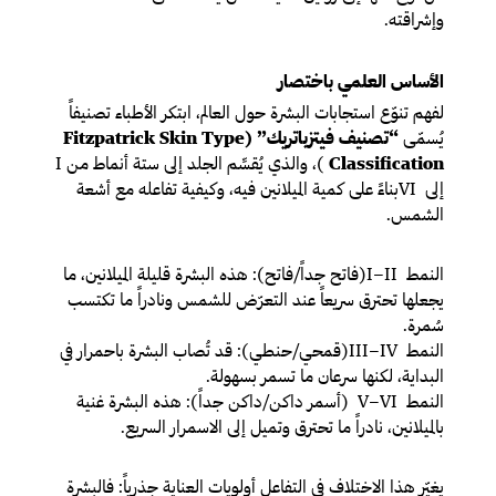
وإشراقته.
الأساس العلمي باختصار
لفهم تنوّع استجابات البشرة حول العالم، ابتكر الأطباء تصنيفاً
يُسمّى
“تصنيف فيتزباتريك” (Fitzpatrick Skin Type
Classification
)، والذي يُقسِّم الجلد إلى ستة أنماط من I
إلى VIبناءً على كمية الميلانين فيه، وكيفية تفاعله مع أشعة
الشمس.
النمط I–II(فاتح جداً/فاتح):
هذه البشرة قليلة الميلانين، ما
يجعلها تحترق سريعاً عند التعرّض للشمس ونادراً ما تكتسب
سُمرة.
النمط III–IV(قمحي/حنطي):
قد تُصاب البشرة باحمرار في
البداية، لكنها سرعان ما تسمر بسهولة.
النمط V–VI (أسمر داكن/داكن جداً):
هذه البشرة غنية
بالميلانين، نادراً ما تحترق وتميل إلى الاسمرار السريع.
يغيّر هذا الاختلاف في التفاعل أولويات العناية جذرياً: فالبشرة