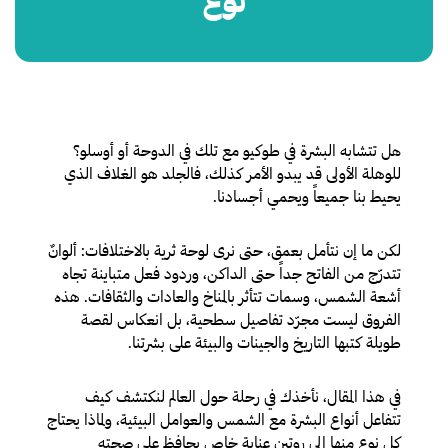
نوع
ل تتشابه البشرة في طوكيو مع تلك في الدوحة أو أوسلو؟
ه
للوهلة الأولى قد يبدو الأمر كذلك، فالجلد هو الغلاف الذي
يحيط بنا جميعاً ويحمي أجسادنا.
لكن ما إن نتأمل بعمق، حتى نرى لوحة ثرية بالاختلافات: ألوانٌ
تتدرّج من الفاتح جداً حتى الداكن، وردود فعل متباينة تجاه
أشعة الشمس، وسمات تتأثر بالمناخ والعادات والثقافات. هذه
الفروق ليست مجرّد تفاصيل سطحية، بل انعكاس لقصة
طويلة كتبها التاريخ والجينات والبيئة على بشرتنا.
في هذا المقال، نأخذك في رحلة حول العالم لنكتشف كيف
تتفاعل أنواع البشرة مع الشمس والعوامل البيئية، ولماذا يحتاج
كل نوع منها إلى روتين عناية خاص يحافظ على صحته