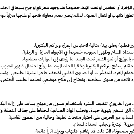
ثل المؤخرة أو الفخذين أو تحت الإبط، خصوصاً عند وجود شعر نامٍ أو جرح بسيط في الجلد، م
 تطوّر الالتهاب أو انتقال العدوى. لذلك، يُنصح بعدم محاولة فتحها أو علاجها منزلياً
قطنية يخلق بيئة مثالية لاحتباس العرق وتراكم البكتيريا.
داد المسام وظهور الحبوب، خصوصاً في الأجواء الحارّة أو الرطبة.
 بالتهيّج أو نمو الشعر تحت الجلد، ما يؤدي إلى التهابات سطحية.
ّام يسمَح بتراكم البكتيريا وخلايا الجلد الميت، ما يرفع احتمال ظهور الحبوب.
استخدام المفرط للمقشّرات أو الصابون القاسي يُضعف حاجز البشرة الطبيعي، ويُسبب 
رة ناتجة عن عدوى سطحية، وتحتاج إلى علاج موضعي يُحدّده الطبيب المختص.
ق، من الضروري تنظيف البشرة باستخدام غسول غير مهيّج يساعد على إزالة البكتيريا
ة التي تسمَح بتهوية جيدة، وتجنّب المواد الصناعية للحفاظ على جفاف المنطقة وت
د المسام، مع الحرص على اختيار منتجات لطيفة وخالية من العطور القاسية.
ونة البشرة وتجنّب انسداد المسام.
ضمونة، لأنّ ذلك قد يفاقم الالتهاب ويترك آثاراً دائمة.