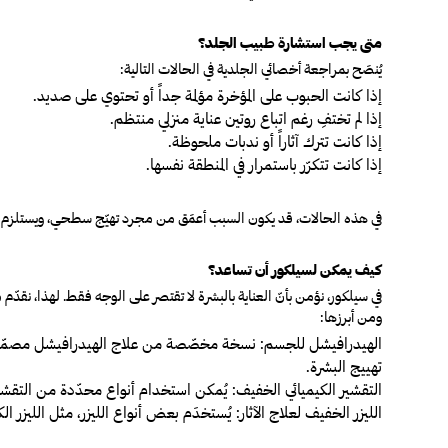
متى يجب استشارة طبيب الجلد؟
يُنصَح بمراجعة أخصائي الجلدية في الحالات التالية:
إذا كانت الحبوب على المؤخرة مؤلمة جداً أو تحتوي على صديد.
إذا لم تختفِ رغم اتباع روتين عناية منزلي منتظم.
إذا كانت تترك آثاراً أو ندبات ملحوظة.
إذا كانت تتكرّر باستمرار في المنطقة نفسها.
في هذه الحالات، قد يكون السبب أعمَق من مجرد تهيّج سطحي، ويستلزم 
كيف يمكن لسيلكور أن تساعد؟
في سيلكور، نؤمن بأنّ العناية بالبشرة لا تقتصر على الوجه فقط. لهذا، نقد
ومن أبرزها:
الهيدرافيشل للجسم:
نسخة مخصّصة من علاج الهيدرافيشل مصمّمة ل
تهييج البشرة.
التقشير الكيميائي الخفيف:
يُمكن استخدام أنواع محدّدة من التقشير
الليزر الخفيف لعلاج الآثار:
يُستخدَم بعض أنواع الليزر، مثل الليزر الكربونى أو ليزر ND:YAG بجرعات مدروسة، لتحسين مظهر الآثار السطحية أو التصبغات الناتجة ع