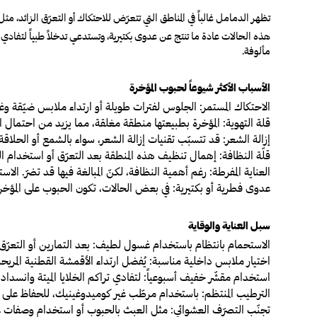
تظهر الدمامل غالباً في المناطق التي تتعرّض للاحتكاك أو التعرّق الزائد، م
هذه الحالات عادة ما تنتج عن عدوى بكتيرية، وتستدعي تدخلاً طبياً لتفادي
مألوفة.
الأسباب الأكثر شيوعاً لحبوب المؤخرة
الاحتكاك المستمر:
الجلوس لفترات طويلة أو ارتداء ملابس ضيّقة وغير 
قلة التهوية:
المؤخرة بطبيعتها منطقة مغلقة، مما يزيد من احتمال انس
إزالة الشعر:
قد تتسبّب تقنيات إزالة الشعر، سواء بالشمع أو الحلاقة،
قلّة النظافة:
إهمال تنظيف هذه المنطقة بعد التعرّق أو استخدام الحم
العناية المفرطة:
رغم أهمية
النظافة، لكنّ المبالغة فيها قد تضرّ. ال
عدوى فطرية أو بكتيرية:
في بعض الحالات، تكون الحبوب على المؤخ
سبل العناية والوقاية
الاستحمام بانتظام باستخدام غسول لطيف:
بعد التمارين أو التعرّ
اختيار ملابس داخلية مناسبة:
يُفضل ارتداء الأقمشة القطنية المريح
استخدام مقشّر خفيف أسبوعياً:
لتفادي تراكم الخلايا الميتة وانسدا
الترطيب المنتظم:
باستخدام مرطّب غير كوميدوغينيك، للحفاظ على مر
تجنّب التصرّف العشوائي:
مثل العبث بالحبوب أو استخدام وصفات غير م