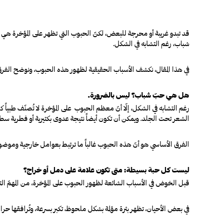
قد تبدو غريبة أو محرجة للبعض، لكنّ الحبوب التي تظهر على المؤخرة هي مشك
شباب، رغم التشابه في الشكل.
في هذا المقال، نكشف الأسباب الحقيقية لظهور هذه الحبوب، ونوضح الفرق بين
هل هي حبّ شباب؟ ليس بالضرورة.
الشعر تحت الجلد. ويمكن أن تكون أيضاً نتيجة عدوى بكتيرية أو فطرية سط
الفرق الأساسي هو أنّ هذه الحبوب غالباً ما ترتبط بعوامل خارجية وموضوعي
ليست كل حبة بسيطة: متى تكون علامة على دمل أو خراج؟
قبل الخوض في الأسباب الشائعة لظهور الحبوب على المؤخرة، من المهمّ التم
في بعض الأحيان، تظهر بثرة مؤلمة بشكل ملحوظ، تكبر بسرعة، وتُرافقها حرارة موضعية أو ت