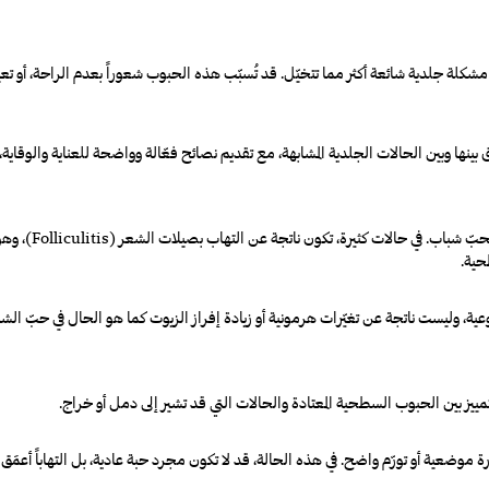
لة جلدية شائعة أكثر مما تتخيّل. قد تُسبّب هذه الحبوب شعوراً بعدم الراحة، أو تعيق 
ها وبين الحالات الجلدية المشابهة، مع تقديم نصائح فعّالة وواضحة للعناية والوقاية، إ
رغم التشابه في ا
حية.
ة، وليست ناتجة عن تغيّرات هرمونية أو زيادة إفراز الزيوت كما هو الحال في حبّ الشب
ييز بين الحبوب السطحية المعتادة والحالات التي قد تشير إلى دمل أو خراج.
ورّم واضح. في هذه الحالة، قد لا تكون مجرد حبة عادية، بل التهاباً أعمَق يُعرف بالدمل (Boil)، أو ح