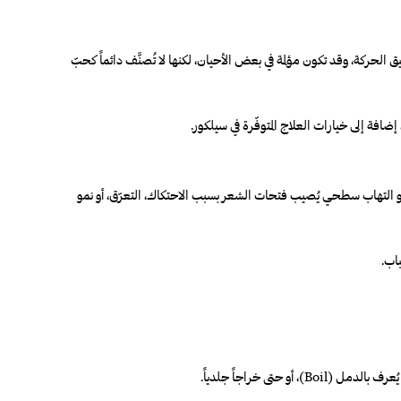
الحركة، وقد تكون مؤلمة في بعض الأحيان، لكنها لا تُصنَّف دائماً كحبّ
ضافة إلى خيارات العلاج المتوفّرة في سيلكور.
لشكل، إلّا أنّ معظم الحبوب على المؤخرة لا تُصنّف طبياً كحبّ شباب. في حالات كثيرة، تكون ناتجة عن التهاب بصيلات الشعر (Folliculitis)، وهو التهاب سطحي يُصيب فتحات الشعر بسبب الاحتكاك، التعرّق، أو نمو
اب.
تى خراجاً جلدياً.