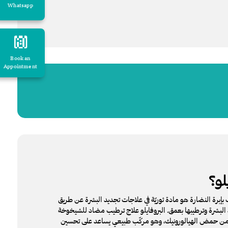
Whatsapp
Book an
Appointment
لو؟
 بإبرة النضارة هو مادة ثوريّة في علاجات تجديد البشرة عن طريق
بشرة وترطيبها بعمق. البروفايلو علاج ترطيب مضاد للشيخوخة
من حمض الهيالورونيك، وهو مركّب طبيعي يساعد على تحسين