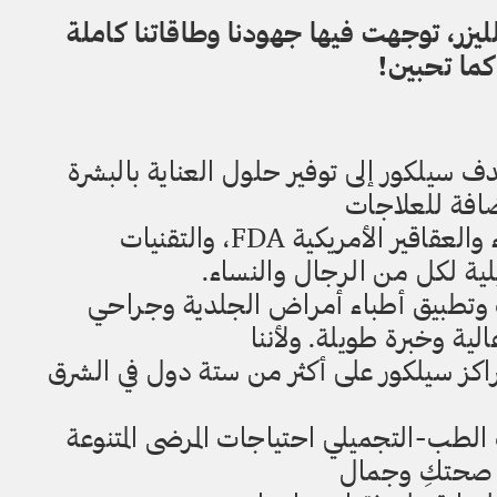
ل والليزر، توجهت فيها جهودنا وطاقاتنا كاملة
كما تحبين!
ف سيلكور إلى توفير حلول العناية بالبشرة
إضافة للعلاجات
والمنتجات المعتمدة من إدارة الغذاء والعقاقير الأمريكية FDA، والتقنيات
لية لكل من الرجال والنساء.
ف وتطبيق أطباء أمراض الجلدية وجراحي
ية وخبرة طويلة. ولأننا
كز سيلكور على أكثر من ستة دول في الشرق
 الطب-التجميلي احتياجات المرضى المتنوعة
في صحتكِ وجمال