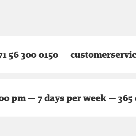
1 56 300 0150
customerservi
:00 pm — 7 days per week — 365 