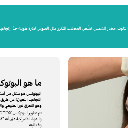
ى التلوث، مضار الشمس، تقلّص العضلات المتكرر مثل العبوس لفترة طويلة جدًا (تجاعيد ا
ما هو البوتو
البوتوكس هو شكل من أشكال 
التجاعيد التعبيريّة عن طري
وهو التعرّق غير الطبيعي وا
والدواء الأمريكية على أنه “غ
وفعاليته.