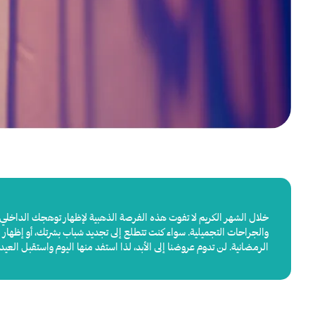
خلال الشهر الكريم لا تفوت هذه الفرصة الذهبية لإظهار توهجك الداخلي ب
والجراحات التجميلية. سواء كنت تتطلع إلى تجديد شباب بشرتك، أو إظهار
الرمضانية. لن تدوم عروضنا إلى الأبد، لذا استفد منها اليوم واستقبل العي