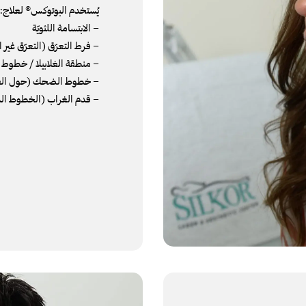
يُستخدم البوتوكس® لعلاج:
– الابتسامة اللثويّة
– فرط التعرّق (التعرّق غير 
– منطقة الغلابيلا / خطوط 
– خطوط الضحك (حول الف
– قدم الغراب (الخطوط ال