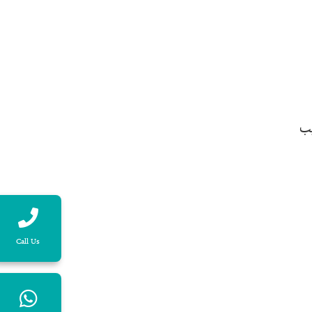
يب
Call Us