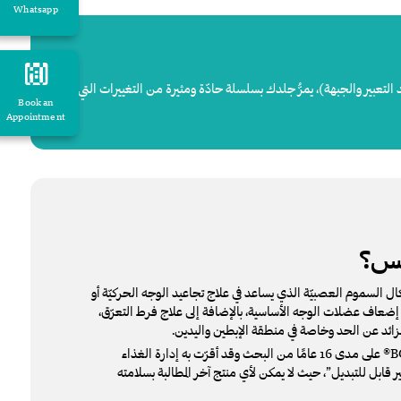
Whatsapp
لتعبير والجبهة)، يمرُّ جلدك بسلسلة حادّة ومثيرة من التغييرات التي
Book an
Appointment
كس؟
السموم العصبيّة الذي يساعد في علاج تجاعيد الوجه الحركيّة أو
ق إضعاف عضلات الوجه الأساسية، بالإضافة إلى علاج فرط التعرّق،
لزائد عن الحد وخاصة في منطقة الإبطين واليدين.
تم تطوير البوتوكس BOTOX® على مدى 16 عامًا من البحث وقد أقرّت به إدارة الغذاء
ير قابل للتبديل”، حيث لا يمكن لأي منتج آخر المطالبة بسلامته