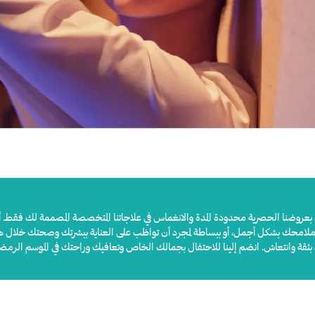
عروضنا الحصرية محدودة المدة والانغماس في علاجاتنا المتخصصة المصممة لك فقط. أس
 ملامحك بشكل أجمل، أو ببساطة لمجرد أن تواظب على العناية ببشرتك وصحتك خلال هذا
د بثقة وانتعاش. انضم إلينا للاحتفال بجمالك الخاص وتعافيك وراحتك في الموسم الرمضان