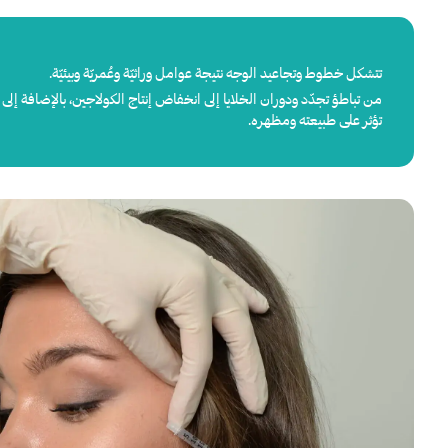
تتشكل خطوط وتجاعيد الوجه نتيجة عوامل وراثيّة وعُمريّة وبيئيّة.
من تباطؤ تجدّد ودوران الخلايا إلى انخفاض إنتاج الكولاجين، بالإضافة إل
تؤثر على طبيعته ومظهره.