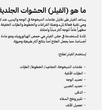
ما هو (الفيلر) الحشوات الجلدية
يساعد الفيلر على تقليل علامات الشيخوخة في الوجه واليدين، عند كل
وهي تقنية فعالة لملء وتعبئة الفراغات والخطوط والطيّات الخفيفة 
مظهراً عاماً للوجه أكثر شباباً وامتلاءً.
المادة المستخدمة في حقن الفيلر هي حمض الهيالورونيك وهو مادة 
أجسامنا، مما يجعل العلاج آمناً بنتائج أكثر طبيعيّة وحيويّة.
يُستخدم الفيلر لعلاج:
– علامات الشيخوخة، التجاعيد/ الخطوط/ الطيّات
– الطيّات الأنفية
– تحديد الوجه
– تحديد الخدين
– الذقن
– تكبير ونفخ الشفاه
– تجميل الأنف