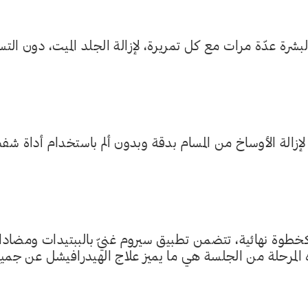
بشرة عدّة مرات مع كل تمريرة، لإزالة الجلد الميت، دون التس
الة الأوساخ من المسام بدقة وبدون ألم باستخدام أداة شف
 كخطوة نهائية، تتضمن تطبيق سيروم غنيّ بالببتيدات ومضاد
ه المرحلة من الجلسة هي ما يميز علاج الهيدرافيشل عن جمي