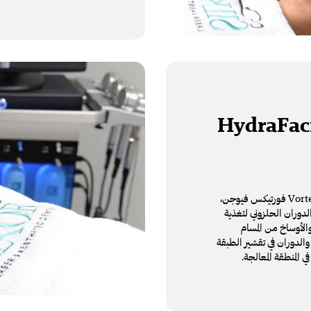
HydraFac
يعتمد علاج هيدرافيشل HydraFacial MD على تقنية Vortex Fusion فورتيكس فيوجن،
ة ب 3 رؤوس تعمل بتقنية الدوران الحلزوني لتغذية
الأوساخ من المسام
والدوران في تقشير الطبقة
 المنطقة المعالجة.