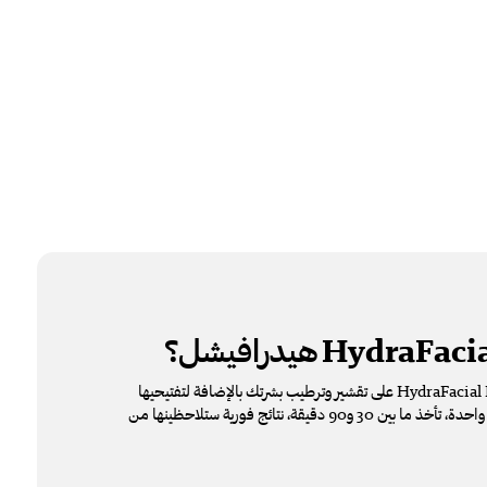
هيدرافيشل؟
تقوم تقنية هيدرافيشل HydraFacial MD على تقشير وترطيب بشرتك بالإضافة لتفتيحيها
وتغذيتها مع حمايتها بجلسة واحدة، تأخذ ما بين 30 و90 دقيقة، نتائج فورية ستلاحظينها من