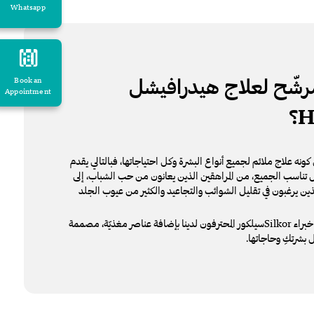
Whatsapp
رشّح لعلاج هيدرافيشل
Book an
Appointment
H
؟
نه علاج ملائم لجميع أنواع البشرة وكل احتياجاتها، فبالتالي يقدم
ناسب الجميع، من المراهقين الذين يعانون من حب الشباب، إلى
ن يرغبون في تقليل الشوائب والتجاعيد والكثير من عيوب الجلد
بناءً على نوع بشرتكِ، سيقوم خبراء Silkorسيلكور المحترفون لدينا بإضافة عناصر مغذيّة، مصممة
بشرتكِ وحاجاتها.