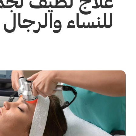
علاج لطيف لجمي
للنساء والرجال