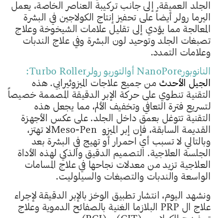
الجلد العميقة. إلى جانب تركيبة العناصر الخاصة، يعمل
اليرما رولر أيضاً على تحفيز إنتاج الكولاجين في البشرة
المعالجة مما يؤدي إلى تقليل علامات الشيخوخة وعلاج
تصبغات الجلد وتوحيد لون البشرة وفي علاج الندبات
وعلامات التمدد.
النانوبورNanoPore أوالتوربو رولرTurbo Roller:
الجيل الأحدث
من جميع علاجات الميزوثيرابي. هذه
التقنية تنطوي على حركة الإبر الدقيقة المصممة خصيصاً
لتسريع فترة التعافي وتخفيف الألم، مما يجعل هذه
التقنية تتوغل بعمق داخل الجلد. على عكس الأجهزة
القديمة السابقة، فإن إبر الميزو Meso-Penلا تهتز،
وبالتالي لا تسبب أي احمرار أو تهيج في البشرة بعد
الجلسة العلاجية. التصميم الدقيق والذكي لهذه الأداة
العلاجية تزيد من معدلات نجاحها في علاج المسامات
الواسعة والندبات والتصبغات والسيلوليت.
ونشهد اليوم، انتشار تطبيق الوخز بالإبر الدقيقة لإجراء
علاج ال PRP البلازما الغنية بالصفائح الدموية وعلاج