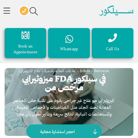
Book an
Whatsapp
Call Us
Appointment
Services
>
Silkor
>
علاجات العناية بالبشرة
>
علاج الميزوثيرابي
في سيلكور FDA ميزوثيرابي
مرخص من
الميزوثيرابي هو علاج غير جراحي يقوم على تقنية حقن العناصر
الفعالة تحت الجلد مثل الفيتامينات والأحماض الأمينية
والمستخلصات النباتية، لنتائج سريعة وبتأثير أطول بآنٍ معاً!
احجز استشارة مجانية