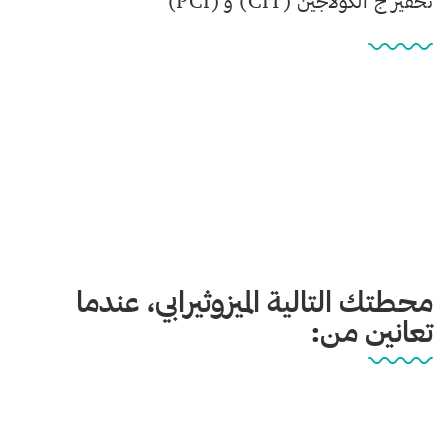
تحفيز ج الكولاجين (CIT) و (PCI)
محطتك التالية الميزوثيرابي، عندما
تعانين من: