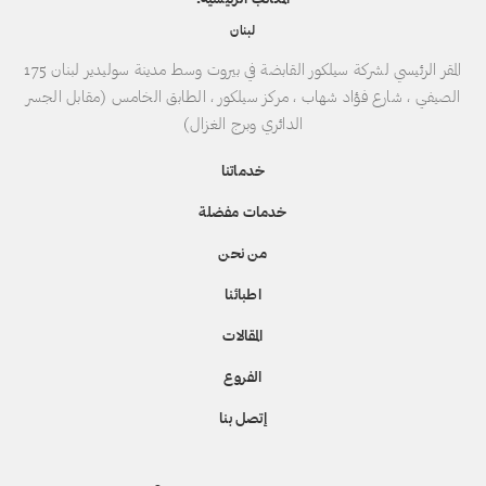
لبنان
المقر الرئيسي لشركة سيلكور القابضة في بيروت وسط مدينة سوليدير لبنان 175
الصيفي ، شارع فؤاد شهاب ، مركز سيلكور ، الطابق الخامس (مقابل الجسر
الدائري وبرج الغزال)
خدماتنا
خدمات مفضلة
من نحن
اطبائنا
المقالات
الفروع
إتصل بنا