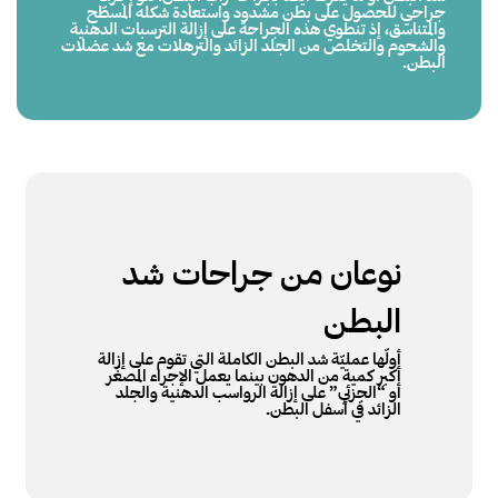
جراحي للحصول على بطن مشدود واستعادة شكله المسطّح
والمتناسق، إذ تنطوي هذه الجراحة على إزالة الترسبات الدهنية
والشحوم والتخلص من الجلد الزائد والترهلات مع شد عضلات
البطن.
نوعان من جراحات شد
البطن
أولّها عمليّة شد البطن الكاملة التي تقوم على إزالة
أكبر كمية من الدهون بينما يعمل الإجراء المصغّر
أو “الجزئي” على إزالة الرواسب الدهنية والجلد
الزائد في أسفل البطن.