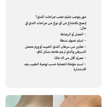
متى يتوجب عليكِ تجنب جراحات الثدي؟
يُنصح بالامتناع عن أي نوع من جراحات الثدي في
حال:
– الحمل أو الرضاعة
– لديكِ عدوى نشطة
– تعانين من سرطان الثدي الخبيث أو ورم محمل
التسرطن والذي لم يتم علاجه بشكل كافٍ
– عمركِ أقل من 18 عامًا
– لستِ مؤهلة للعملية حسب توصية الطبيب بعد
الاستشارة