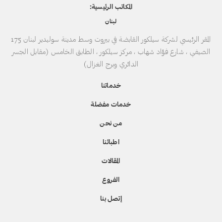
المكاتب الرئيسية:
لبنان
المقر الرئيسي لشركة سيلكور القابضة في بيروت وسط مدينة سوليدير لبنان 175
الصيفي ، شارع فؤاد شهاب ، مركز سيلكور ، الطابق الخامس (مقابل الجسر
الدائري وبرج الغزال)
خدماتنا
خدمات مفضلة
من نحن
اطبائنا
المقالات
الفروع
إتصل بنا