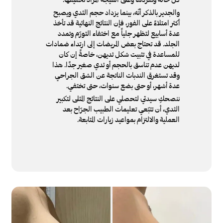
والجدير بالذكر أنّه، بينما يزداد حجم الثدي ويصبح
أكثر امتلاءً على الفور، فإن النتائج النهائية قد تأخذ
عدة أسابيع لتظهر جلياً مع اختفاء التورّم وتمدد
الجلد. قد تحتاج بعض المريضات إلى ارتداء ضمادات
للمساعدة في تثبيت شكل ثديهن، خاصةً إن كان
لديهن عدم تناسق بالحجم أو ثدي صغير جدًا. هذا
وقد تستغرق الندبات الناتجة عن الشق الجراحي
عدة أشهر، أو حتى بضع سنوات، حتى تختفي.
ننصحكِ سيدتي لتحصلي على النتائج المثلى لتكبير
الثدي، أن تتبّعي تعليمات الطبيب الجرّاح بعد
العملية والالتزام بمواعيد زيارات المتابعة.