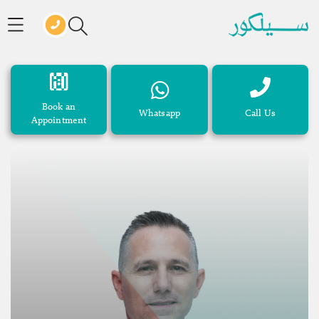
Book an
Whatsapp
Call Us
Appointment