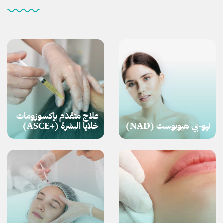
علاج متقدّم بإكسوزومات
نيو-بي هيوبوست (NAD)
خلايا البشرة (+ASCE)