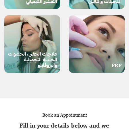
الدُخَينات والثآليل
التقشير الكيميائي
علاجات الحقن، الحشوات
الجلدية التجميلية
PRP
والبروفايلو
Book an Appointment
Fill in your details below and we