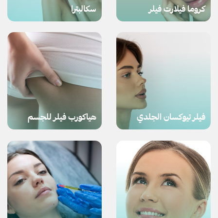
كروما فيلارت فيلر
سكالبترا
فيلر تيوكسان الجلدي
هياكورب فيلر للجسم