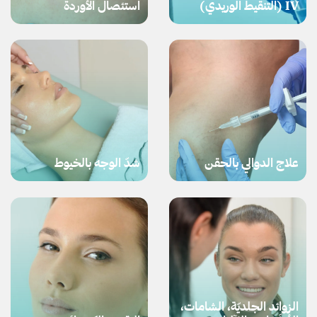
IV (التنقيط الوريدي)
استئصال الأوردة
علاج الدوالي بالحقن
شدّ الوجه بالخيوط
الزوائد الجلديّة، الشامات،