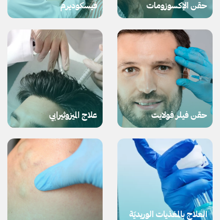
حقن الإكسوزومات
فيسكوديرم
حقن فيلر فولايت
علاج الميزوثيرابي
العلاج بالمغذيات الوريديّة