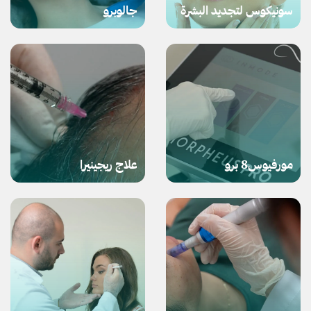
سونيكوس لتجديد البشرة
جالوبرو
مورفيوس8 برو
علاج ريجينيرا