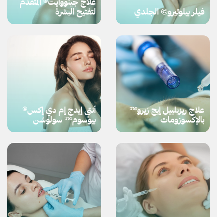
علاج جينووايت® المتقدّم
فيلر بيلوتيرو© الجلدي
لتفتيح البشرة
علاج ريزيلييل إيج زيرو™
أنتي إيدج إم دي إكس®
بالإكسوزومات
بيوسوم™ سولوشن