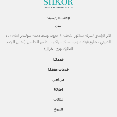
المكاتب الرئيسية:
لبنان
المقر الرئيسي لشركة سيلكور القابضة في بيروت وسط مدينة سوليدير لبنان 175
الصيفي ، شارع فؤاد شهاب ، مركز سيلكور ، الطابق الخامس (مقابل الجسر
الدائري وبرج الغزال)
خدماتنا
خدمات مفضلة
من نحن
اطبائنا
المقالات
الفروع