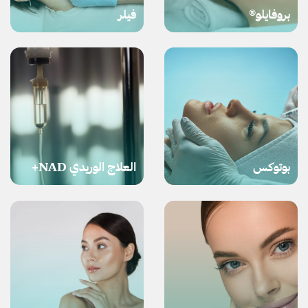
بروفايلو®
فيلر
بوتوكس
العلاج الوريدي NAD+