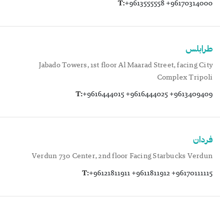
T:
+9613555558 +96170314000
طرابلس
Jabado Towers, 1st floor Al Maarad Street, facing City
Complex Tripoli
T:
+9616444015 +9616444025 +9613409409
فردان
Verdun 730 Center, 2nd floor Facing Starbucks Verdun
T:
+96121811911 +9611811912 +96170111115