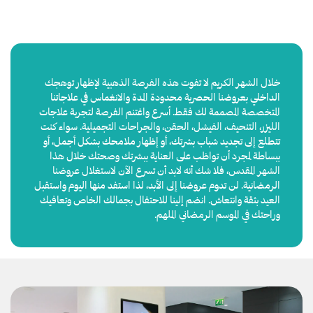
خلال الشهر الكريم لا تفوت هذه الفرصة الذهبية لإظهار توهجك
الداخلي بعروضنا الحصرية محدودة المدة والانغماس في علاجاتنا
المتخصصة المصممة لك فقط. أسرع واغتنم الفرصة لتجربة علاجات
الليزر، التنحيف، الفيشل، الحقن، والجراحات التجميلية. سواء كنت
تتطلع إلى تجديد شباب بشرتك، أو إظهار ملامحك بشكل أجمل، أو
ببساطة لمجرد أن تواظب على العناية ببشرتك وصحتك خلال هذا
الشهر المقدس، فلا شك أنه لابد أن تسرع الآن لاستغلال عروضنا
الرمضانية. لن تدوم عروضنا إلى الأبد، لذا استفد منها اليوم واستقبل
العيد بثقة وانتعاش. انضم إلينا للاحتفال بجمالك الخاص وتعافيك
وراحتك في الموسم الرمضاني الملهم.