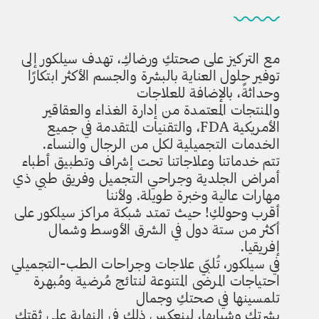
مع التركيز على صحتكِ ورضاكِ، تهدف سيلكور إلى
توفير حلول العناية بالبشرة والجسم الأكثر ابتكارًا
وحداثةً، بالإضافة للعلاجات
والمنتجات المعتمدة من إدارة الغذاء والعقاقير
الأمريكية FDA، والتقنيات المتقدمة في جميع
الخدمات التجميلية لكل من الرجال والنساء.
تتم خدماتنا وعلاجاتنا تحت إشراف وتطبيق أطباء
أمراض الجلدية وجراحي التجميل وفريق طبي ذي
مهارات عالية وخبرة طويلة. ولأننا
أقرب وحولكِ! حيث تمتد شبكة مراكز سيلكور على
أكثر من ستة دول في الشرق الأوسط وشمال
إفريقيا.
في سيلكور، تُلبّي علاجات وجراحات الطب-التجميلي
احتياجات المرضى المتنوعة لنتائج مُرضية ومُبهرة
تلمسينها في صحتكِ وجمال
بشرتكِ وشبابها، لينعكس ذلك في النهاية على ثقتكِ