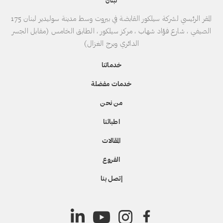
لبنان
المقر الرئيسي لشركة سيلكور القابضة في بيروت وسط مدينة سوليدير لبنان 175
الصيفي ، شارع فؤاد شهاب ، مركز سيلكور ، الطابق الخامس (مقابل الجسر
الدائري وبرج الغزال)
خدماتنا
خدمات مفضلة
من نحن
اطبائنا
المقالات
الفروع
إتصل بنا