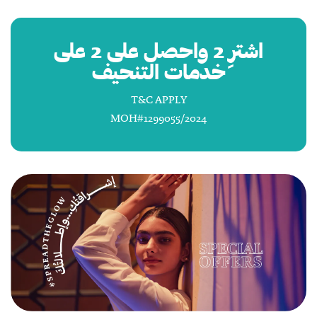
اشترِ 2 واحصل على 2 على
خدمات التنحيف
T&C APPLY
MOH#1299055/2024