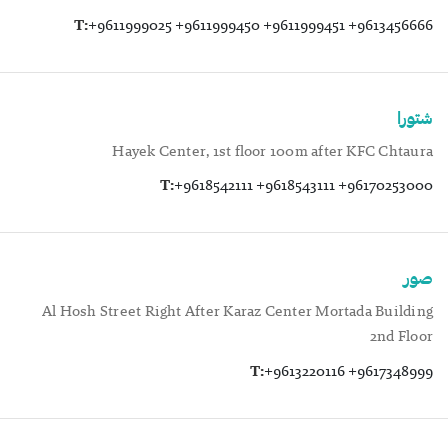
T:
+9611999025 +9611999450 +9611999451 +9613456666
شتورا
Hayek Center, 1st floor 100m after KFC Chtaura
T:
+9618542111 +9618543111 +96170253000
صور
Al Hosh Street Right After Karaz Center Mortada Building
2nd Floor
T:
+9613220116 +9617348999