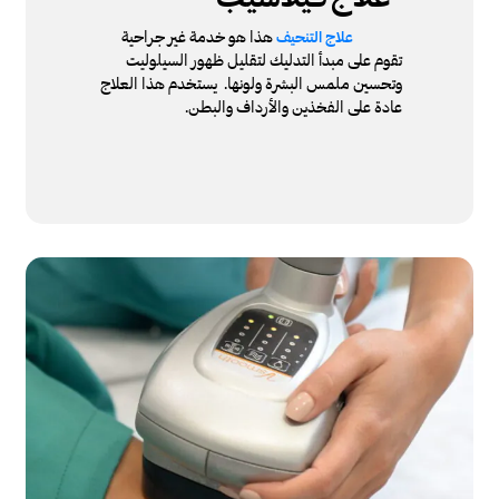
هذا هو خدمة غير جراحية
علاج التنحيف
تقوم على مبدأ التدليك لتقليل ظهور السيلوليت
وتحسين ملمس البشرة ولونها. يستخدم هذا العلاج
عادة على الفخذين والأرداف والبطن.