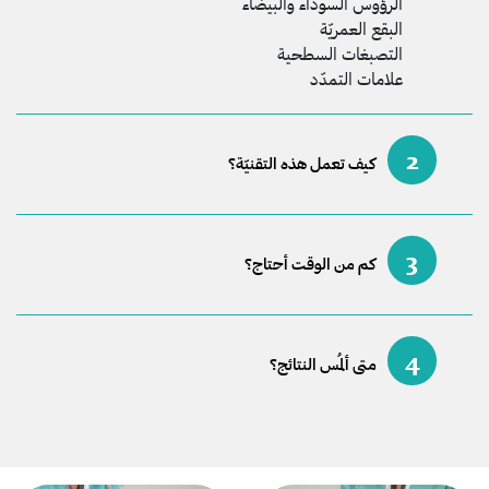
الرؤوس السوداء والبيضاء
البقع العمريّة
التصبغات السطحية
علامات التمدّد
2
كيف تعمل هذه التقنيّة؟
3
كم من الوقت أحتاج؟
4
متى ألمُس النتائج؟