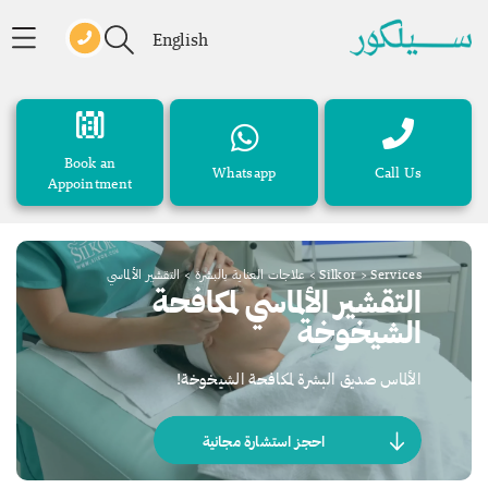
English
Book an
Whatsapp
Call Us
Appointment
Services
>
Silkor
>
علاجات العناية بالبشرة
>
التقشير الألماسي
التقشير الألماسي لمكافحة
الشيخوخة
الألماس صديق البشرة لمكافحة الشيخوخة!
احجز استشارة مجانية