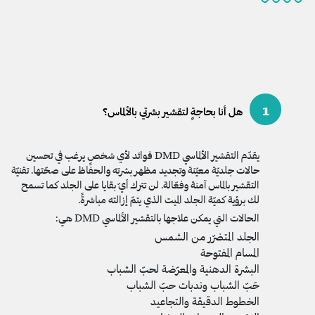
1
هل أنا بحاجةٍ لتقشير بشرتي بالألماس؟
يقدّم التقشير الألماسي DMD فوائد لأي شخصٍ يرغب في تحسين
حالات جلديّة معيّنة وتجديد مظهر بشرته والحفاظ على صحّتها. تقنيّة
التقشير بالماس آمنة وفعّالة. لن تترك أيّ بقايا على الجلد كما تسمح
لك برؤية كميّة الجلد الميت الذي يتمّ إزالته مباشرةً.
الحالات التي يمكن علاجها بالتقشير الألماسي DMD هي:
الجلد المتضرّر من الشمس
المسام المفتوحة
البشرة الدهنية والمعرّضة لحبّ الشباب
حَبّ الشباب وندبات حبّ الشباب
الخطوط الدقيقة والتجاعيد