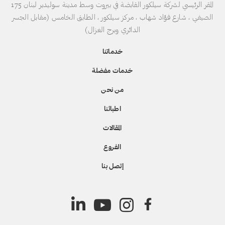
المقر الرئيسي لشركة سيلكور القابضة في بيروت وسط مدينة سوليدير لبنان 175
الصيفي ، شارع فؤاد شهاب ، مركز سيلكور ، الطابق الخامس (مقابل الجسر
الدائري وبرج الغزال)
خدماتنا
خدمات مفضلة
من نحن
اطبائنا
المقالات
الفروع
إتصل بنا