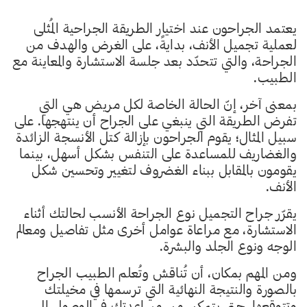
يعتمد الجراحون عند اختيار الطريقة الجراحية المُثلى
لعملية تجميل الأنف، بدايةً، على الغرض والهدف من
الجراحة، والتي تتحدّد بعد جلسة الاستشارة والمعاينة مع
الطبيب.
بمعنى آخر، إنّ الحالة الخاصة لكل مريض هي التي
تفرض الطريقة التي ينبغي على الجراح أن ينتهجها. على
سبيل المثال؛ يقوم الجراحون بإزالة كتل الأنسجة الزائدة
والغضاريف للمساعدة على التنفس بشكل أسهل، بينما
يقومون بالمقابل ببناء الغضروف لتغيير وتحسين شكل
الأنف.
يقرّر جراح التجميل نوع الجراحة الأنسب لحالتك أثناء
الاستشارة، مع مراعاة عوامل أخرى مثل تفاصيل ومعالم
الوجه ونوع الجلد والبشرة.
ومن المهم بمكان، أن تُناقش وتُعلم الطبيب الجراح
بالصورة والنتيجة النهائية التي ترسمها في مخيلتك
وتتوقعها، حتى يتمكن من مساعدتك في الوصول إلى