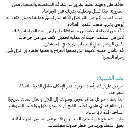
حافظ على وجهك نظيفًا لضرورات النظافة الشخصية والصحية، فمن
الضروري جدًا غسل وتنظيف بشرتك قبل الجراحة.
اشرب كميات أكبر من الماء خلال الأيام التي تسبق عملية تجميل الأنف، إذ
يُوصى بشرب ضعف الكمية المعتادة.
تأكّد من اصطحاب شخص ما ليرافقك إلى المنزل بعد الجراحة، وذلك
لأغراض السلامة؛ حيث أن عملية تجميل الأنف هي من جراحات
نفس اليوم؛وبالتالي لا تتطلّب المبيت في المستشفى.
قم بتأمين جميع الأدوية التي يصفها الجراح واجعلها جاهزة في المنزل قبل
إجراء العملية.
بعد العملية:
احرص على إبقاء رأسك مرفوعاً قدر الإمكان خلال الفترة اللاحقة
للجراحة.
ابدأ بنظام سوائل غذائي بمجرد وصولك إلى المنزل وانتقل بعدها تدريجيًا
إلى نظام غذائي عادي. تجنّب المضغ في الأسبوع الأول، وتجنّب المشروبات
الساخنة لمدة 48 ساعة.
حاول الامتناع عن تدخين السجائر في الأسبوعين التاليين للجراحة لأنه
يعيق الشفاء ويزيد من خطر حدوث مضاعفات.