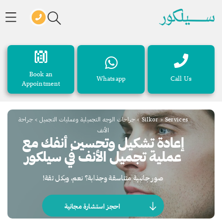
Book an
Whatsapp
Call Us
Appointment
Services
>
Silkor
>
جراحات الوجه التجميلية وعمليات التجميل
>
جراحة
الأنف
إعادة تشكيل وتحسين أنفك مع
عملية تجميل الأنف في سيلكور
صور جانبية متناسقة وجذابة؟ نعم، وبكل ثقة!
احجز استشارة مجانية