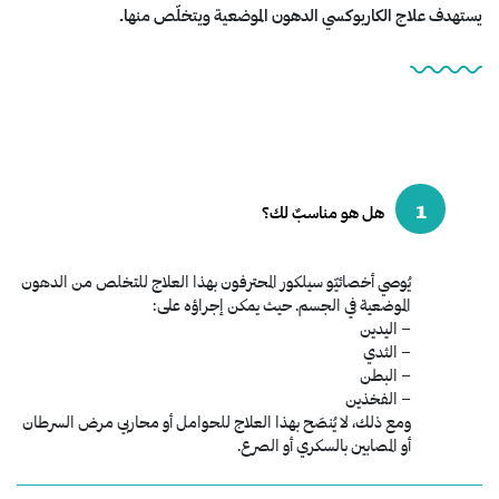
يستهدف علاج الكاربوكسي الدهون الموضعية ويتخلّص منها.
1
هل هو مناسبٌ لك؟
يُوصي أخصائيّو سيلكور المحترفون بهذا العلاج للتخلص من الدهون
الموضعية في الجسم. حيث يمكن إجراؤه على:
– اليدين
– الثدي
– البطن
– الفخذين
ومع ذلك، لا يُنصَح بهذا العلاج للحوامل أو محاربي مرض السرطان
أو المصابين بالسكري أو الصرع.