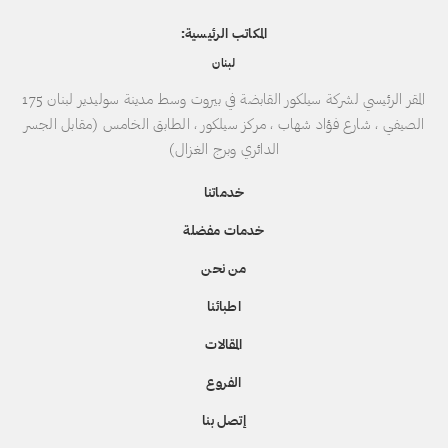
المكاتب الرئيسية:
لبنان
المقر الرئيسي لشركة سيلكور القابضة في بيروت وسط مدينة سوليدير لبنان 175
الصيفي ، شارع فؤاد شهاب ، مركز سيلكور ، الطابق الخامس (مقابل الجسر
الدائري وبرج الغزال)
خدماتنا
خدمات مفضلة
من نحن
اطبائنا
المقالات
الفروع
إتصل بنا