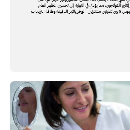
تاج الكولاجين، مما يؤدي في النهاية إلى تحسين المظهر العام
للوجه والجسم. يجمع مورفيوس 8 بين تقنيتين مبتكرتين: الوخز بالإبر الدقيقة وطاقة الترددات