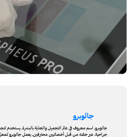
جالوبرو
جالوبرو, اسم معروف في عالم التجميل والعناية بالبشرة, يستخدم لتجدي
جراحية. عبر حقنه من قبل أخصائيين محترفين, يعمل جالوبرو كمعزّز