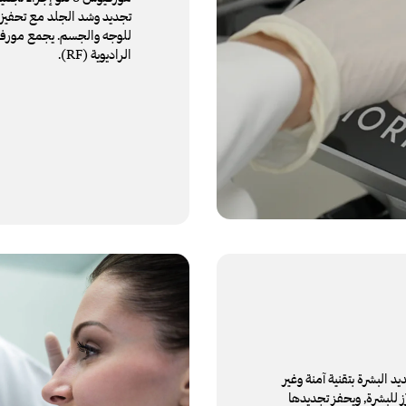
تجديد وشد الجلد مع تحفيز إن
الراديوية (RF).
د البشرة بتقنية آمنة وغير
 للبشرة, ويحفز تجديدها