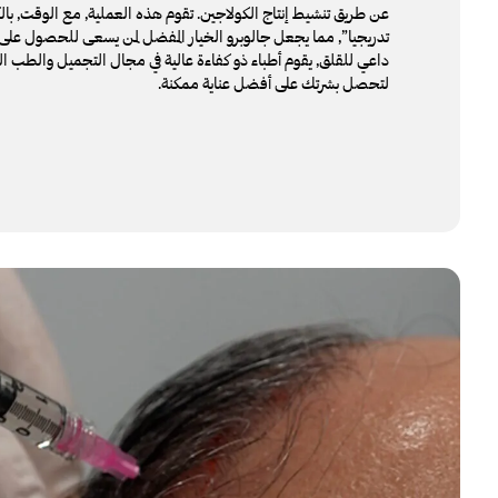
عن طريق تنشيط إنتاج الكولاجين. تقوم هذه العملية, مع الوقت, بال
تدريجيا”, مما يجعل جالوبرو الخيار المفضل لمن يسعى للحصول على 
داعي للقلق, يقوم أطباء ذو كفاءة عالية في مجال التجميل والطب ال
لتحصل بشرتك على أفضل عناية ممكنة.