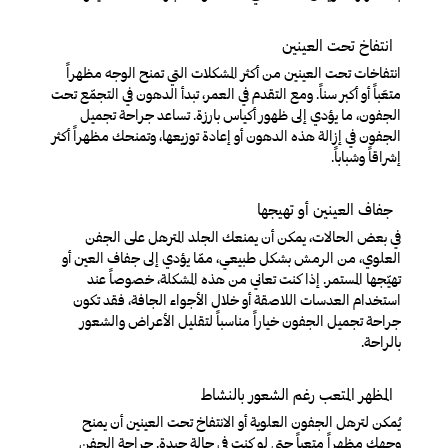
انتفاخ تحت العينين
انتفاخات تحت العينين من أكثر المشكلات التي تمنح الوجه مظهراً
متعَباً أو أكبر سناً. ومع التقدم في العمر، تبدأ الدهون في التجمّع تحت
الجفون، ما يؤدي إلى ظهور أكياس بارزة. تساعد جراحة تجميل
الجفون في إزالة هذه الدهون أو إعادة توزيعها، وتمنحك مظهراً أكثر
إشراقاً وشباباً.
جفاف العينين أو تهيجها
في بعض الحالات، يمكن أن يمنعك الجلد المترهل على الجفن
العلوي، من الرمش بشكل طبيعي، ممّا يؤدي إلى جفاف العين أو
تهيّجها المستمر. إذا كنت تعاني من هذه المشكلة، خصوصاً عند
استخدام العدسات اللاصقة أو خلال الأجواء الجافة، فقد تكون
جراحة تجميل الجفون خياراً مناسباً لتقليل الأعراض والشعور
بالراحة.
المظهر المتعب رغم الشعور بالنشاط
يُمكن لترهل الجفون العلوية أو الانتفاخ تحت العينين أن يمنح
وجهك مظهراً متعباً حتى لو كنت في حالة جيدة. جراحة الجفن