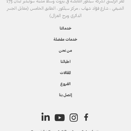
المقر الرئيسي لشركة سيلكور القابضة في بيروت وسط مدينة سوليدير لبنان 175
الصيفي ، شارع فؤاد شهاب ، مركز سيلكور ، الطابق الخامس (مقابل الجسر
الدائري وبرج الغزال)
خدماتنا
خدمات مفضلة
من نحن
اطبائنا
المقالات
الفروع
إتصل بنا