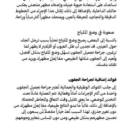
تساعدك على استعادة حيوية عينيك وإضفاء مظهر منتعش يعكس
حالتك الداخلية. بالإضافة إلى ذلك، يُقلل هذا الإجراء من الخطوط
الدقيقة والتجاعيد المحيطة بالعين، ويمنحك مظهراً أكثر شباباً وراحة.
صعوبة في وضع المكياج
بالنسبة إلى البعض، يصبح وضع المكياج تحدّياً بسبب ترهل الجلد
حول العينين. قد تجدين أن ظل العيون أو الآيلاينر لا يظهر كما
ترغبين. جراحة تجميل الجفون تسهّل وضع المكياج بشكل أفضل،
وتُعيد إلى الجفون شكلها الطبيعي، ممّا يُعزّز مظهرك ويزيد من
ثقتك بنفسك.
فوائد إضافية لجراحة الجفون
إلى جانب الفوائد الوظيفية والجمالية، تُعتبر جراحة تجميل الجفون
واحدة من أكثر الإجراءات أماناً وفعالية. تتم العملية عادةً تحت
التخدير الموضعي، ما يعني تقليل وقت التعافي والمخاطر المحتملة.
بالإضافة إلى ذلك، غالباً ما تبدو النتائج طبيعية، ممّا يُعزّز مظهرك من
دون تغيير جذري. لهذا السبب، تُعدّ خياراً مفضلاً لمَن يسعون إلى
تحسين مظهرهم بشكل طبيعي ومن دون المساس بتعابير وجوههم.