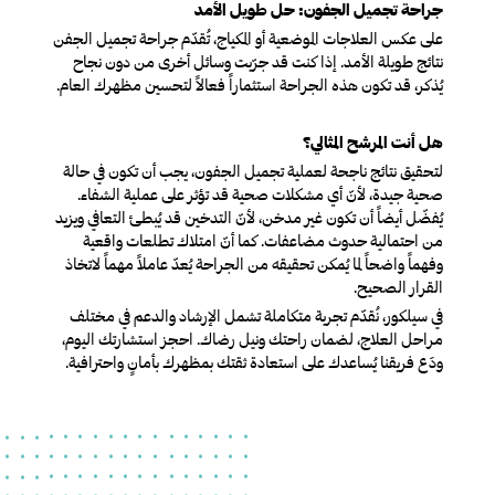
جراحة تجميل الجفون: حل طويل الأمد
على عكس العلاجات الموضعية أو المكياج، تُقدّم جراحة تجميل الجفن
نتائج طويلة الأمد. إذا كنت قد جرّبت وسائل أخرى من دون نجاح
يُذكر، قد تكون هذه الجراحة استثماراً فعالاً لتحسين مظهرك العام.
هل أنت المرشح المثالي؟
لتحقيق نتائج ناجحة لعملية تجميل الجفون، يجب أن تكون في حالة
صحية جيدة، لأنّ أي مشكلات صحية قد تؤثر على عملية الشفاء.
يُفضّل أيضاً أن تكون غير مدخن، لأنّ التدخين قد يُبطئ التعافي ويزيد
من احتمالية حدوث مضاعفات. كما أنّ امتلاك تطلعات واقعية
وفهماً واضحاً لما يُمكن تحقيقه من الجراحة يُعدّ عاملاً مهماً لاتخاذ
القرار الصحيح.
في سيلكور، نُقدّم تجربة متكاملة تشمل الإرشاد والدعم في مختلف
مراحل العلاج، لضمان راحتك ونيل رضاك. احجز استشارتك اليوم،
ودَع فريقنا يُساعدك على استعادة ثقتك بمظهرك بأمانٍ واحترافية.