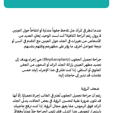
عندما تنظر في المرآة، هل تلاحظ جفوناً متدلية أو انتفاخاً حول العينين
لا يزول رغم الراحة الكافية؟ أنت لست الوحيد. يُعاني العديد من
الأشخاص من تغييرات في الجلد حول العينين مع التقدم في السن أو
نتيجة لعوامل أخرى، ما يؤثر على مظهرهم وثقتهم بنفسهم.
جراحة تجميل الجفون (Blepharoplasty) هي إجراء يهدف إلى
تجديد مظهر العينين بإزالة الجلد الزائد أو الدهون من الجفن
العلوي أو السفلي. إذا كنت تفكر في هذا الإجراء، إليك خمس
علامات قد تشير إلى حاجتك إليه:
ضعف الرؤية
رغم أنّ جراحة تجميل الجفون تُعتبر في الغالب إجراءً تجميليًا، إلّا أنها
قد تكون ضرورة طبية لتحسين الرؤية. في بعض الحالات، يتدلّى الجلد
الزائد فوق الرموش، ممّا يعيق مجال الرؤية. إذا كنت ترفع حاجبيك
باستمرار لتعويض هذا التدلي، فقد تكون الجراحة حلاً عملياً وفعّالاً.