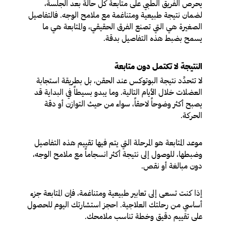
يحرص الفريق الطبي على متابعة كل حالة بعد الجلسة،
لضمان نتيجة طبيعية ومتناغمة مع ملامح الوجه. فالتفاصيل
الصغيرة هي التي تصنع الفرق الحقيقي، والمتابعة هي ما
يسمح بضبط هذه التفاصيل بدقة.
النتيجة لا تكتمل دون متابعة
لا تتحدَّد نتيجة البوتوكس عند الحقن، بل بطريقة استجابة
العضلات خلال الأيام التالية. وما يبدو بسيطاً في البداية قد
يصبح أكثر وضوحاً لاحقاً، سواء من حيث التوازن أو دقة
الحركة.
موعد المتابعة هو المرحلة التي يتم فيها تقييم هذه التفاصيل
وضبطها، للوصول إلى نتيجة أكثر انسجاماً مع ملامح الوجه،
دون مبالغة أو نقص.
إذا كنت تسعى إلى تعابير طبيعية ومتناغمة، فإن المتابعة جزء
أساسي من رحلتك العلاجية. احجز استشارتك اليوم للحصول
على تقييم دقيق وخطة تناسب ملامحك.