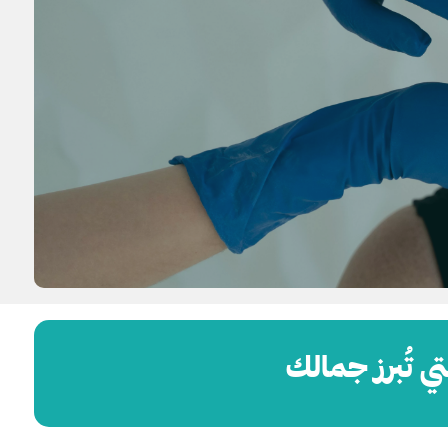
 تُبرز جمالك