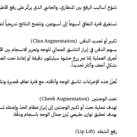
تتنوّع أساليب الرفع بين المنظاري، والجانبي الذي يركّز على رفع الأ
تستغرق فترة التعافي أسبوعاً إلى أسبوعين، وتتضح النتائج تدريجياً 
تكبير أو تحديد الذقن (Chin Augmentation)
يسهم الذقن في إبراز التناسق الجمالي للوجه وتعزيز الانسجام بين الأ
تُجرى العملية إمّا عبر زرع حشوة سيليكون دقيقة أو إعادة نحت الع
بشكلٍ أنحف وأكثر تحديداً.
تُعزّز هذه الإجراءات تناسق الوجه وأناقته، مع فترة تعافٍ قصيرة ونتا
نحت الوجنتين (Cheek Augmentation)
تهدف عملية نحت أو تكبير الوجنتين إلى إبراز عظام الخدّ وإضفاء ل
بهدف تحقيق توازن طبيعي يُبرز جمال الوجه بانسجام ودقّة.
رفع الشفاه (Lip Lift)