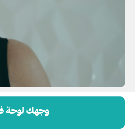
وجهك لوحة فني