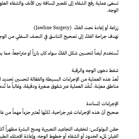
تسعى عملية رفع الشفاه إلى تقصير المسافة بين الأنف والشفاه العلوي
الوجه.
زراعة أو إعادة نحت الفكّ (Jawline Surgery)
تهدف جراحة الفكّ إلى تصحيح التناسق في النصف السفلي من الوجه
تُستخدم أيضاً لتحسين شكل الفكّ سواء كان بارزاً أو متراجعاً، مما يمنح
شفط دهون الوجه والرقبة
تُعدّ هذه العملية من الإجراءات البسيطة والفعّالة لتحسين تحديد ال
مناطق معيّنة. تُنفّذ العملية عبر شقوق صغيرة ودقيقة، وغالباً ما ت
الإجراءات المساندة
صحيح أنّ هذه الإجراءات غير جراحية، لكنّها تُعتبر جزءاً مهماً من ع
حقن البوتوكس
: لتخفيف التجاعيد التعبيرية ومنح البشرة مظهراً أكث
الفيلر:
لملء الخدود أو الشفاه أو خطوط الوجه، وإعادة الامتلاء الطب