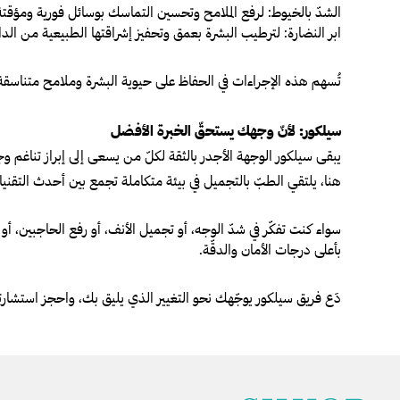
الشدّ بالخيوط
: لرفع الملامح وتحسين التماسك بوسائل فورية ومؤقتة
ابر النضارة
: لترطيب البشرة بعمق وتحفيز إشراقتها الطبيعية من الد
تُسهم هذه الإجراءات في الحفاظ على حيوية البشرة وملامح متناسقة
سيلكور: لأنّ وجهك يستحقّ الخبرة الأفضل
يبقى سيلكور الوجهة الأجدر بالثقة لكلّ من يسعى إلى إبراز تناغم و
هنا، يلتقي الطبّ بالتجميل في بيئة متكاملة تجمع بين أحدث التقني
سواء كنت تفكّر في شدّ الوجه، أو تجميل الأنف، أو رفع الحاجبين، أو 
بأعلى درجات الأمان والدقّة.
دَع فريق سيلكور يوجّهك نحو التغيير الذي يليق بك، واحجز استشارت