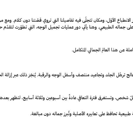
طباع الأوّل، ومكان تتجلّى فيه تفاصيلنا التي تروي قصّتنا دون كلام. ومع مرور
جماله الطبيعي. وهنا يأتي دور عمليات تجميل الوجه، التي تطوّرت لتقدّم حلول
ة عن هذا العالم الجمالي المتكامل.
تعالج ترهّل الجلد وتجاعيد منتصف وأسفل الوجه والرقبة. يُنجَز ذلك عبر إزالة ا
كلّ شخص، وتستغرق فترة التعافي عادةً بين أسبوعين وثلاثة أسابيع، لتظهر بعده
 طبيعية تحافظ على تعابيره الأصلية وتُبرز جماله دون مبالغة.