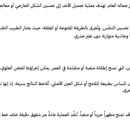
يُبرز جماله العام. تهدف عملية تجميل الأنف إلى تحسين الشكل الخارجي أو معال
حسين التنفّس. وتُجرى بالطريقة المفتوحة أو المغلقة، حيث يختار الطبيب التقن
اً وجاذبية متوازنة دون تغيّر جذري.
ين، التي تمنح إطلالة متعبة أو متقدّمة في العمر. يمكن إجراؤها للجفن العلوي،
لمساس بطبيعة الملامح أو شكل العين الأصلي. تُلاحظ النتائج بسرعة، إذ إنها ت
خرى.
د تمنح مظهراً حزيناً أو متعباً. تُنفَّذ العملية عادةً عبر شقوق دقيقة خلف خط 