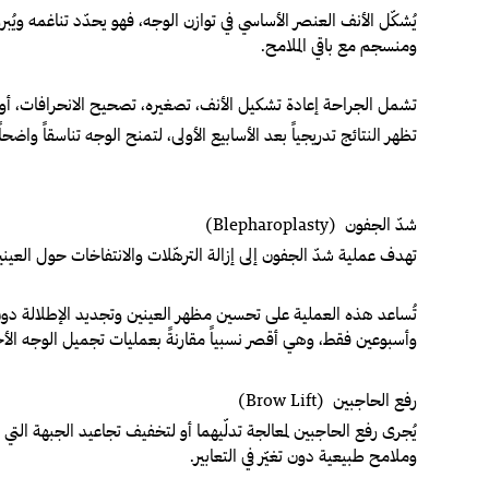
يُشكّل الأنف العنصر الأساسي في توازن الوجه، فهو يحدّد تناغمه و
ومنسجم مع باقي الملامح.
تشمل الجراحة إعادة تشكيل الأنف، تصغيره، تصحيح الانحرافات، أو ت
تظهر النتائج تدريجياً بعد الأسابيع الأولى، لتمنح الوجه تناسقاً واضح
شدّ الجفون (Blepharoplasty)
تهدف عملية شدّ الجفون إلى إزالة الترهّلات والانتفاخات حول العين
تُساعد هذه العملية على تحسين مظهر العينين وتجديد الإطلالة دون ا
وأسبوعين فقط، وهي أقصر نسبياً مقارنةً بعمليات تجميل الوجه الأ
رفع الحاجبين (Brow Lift)
يُجرى رفع الحاجبين لمعالجة تدلّيهما أو لتخفيف تجاعيد الجبهة التي ق
وملامح طبيعية دون تغيّر في التعابير.