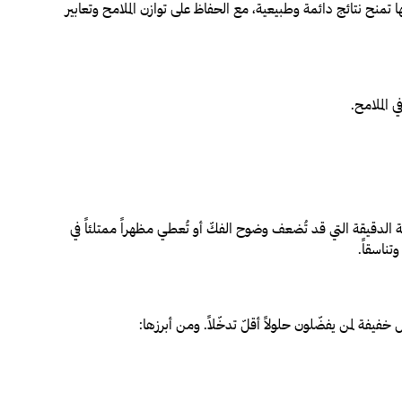
 تمنح نتائج دائمة وطبيعية، مع الحفاظ على توازن الملامح وتعابير
الملامح.
ة الدقيقة التي قد تُضعف وضوح الفكّ أو تُعطي مظهراً ممتلئاً في
تناسقاً.
فيفة لمن يفضّلون حلولاً أقلّ تدخّلاً. ومن أبرزها: