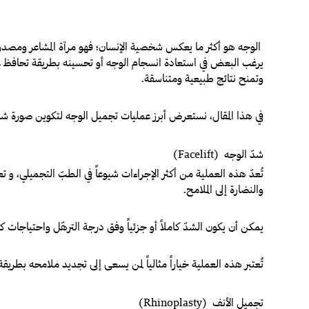
الوجه هو أكثر ما يعكس شخصية الإنسان؛ فهو مرآة المشاعر ومصدر الان
يرغب البعض في استعادة انسجام الوجه أو تحسينه بطريقة تحافظ على 
وتمنح نتائج طبيعية ومتناسقة.
في هذا المقال، نستعرض أبرز عمليات تجميل الوجه لتكوين صورة شامل
شدّ الوجه (Facelift)
تُعدّ هذه العملية من أكثر الإجراءات شيوعاً في الطبّ التجميلي، و 
والنضارة إلى الملامح.
يمكن أن يكون الشدّ كاملاً أو جزئياً وفق درجة الترهّل واحتياجات 
تُعتبر هذه العملية خياراً مثالياً لمن يسعى إلى تجديد ملامحه بطريقة
تجميل الأنف (Rhinoplasty)