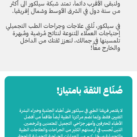
ولنبقى الأقرب دائماً، تمتد شبكة سيلكور الى أكثر
من ستة دول في الشرق الأوسط وشمال إفريقيا.
في سيلكور، تُلبّي علاجات وجراحات الطب التجميلي
إحتياجات العملاء المتنوعة لنتائج مُرضية ومُبهرة
تلمسينها في جمالك، لنعزز ثقتك من الداخل
والخارج معاً!
صُنّاع الثقة بامتياز!
لا يقتصر فريقنا الطبي في سيلكور على أطباء الجلدية وخبراء البشرة
الفنيين فقط، وإنما تضم مراكزنا الطبية أيضاً طاقماً من أفضل
الأطباء المحترفين وأمهر جرّاحي التجميل المعتمدين والمرخصين.
الذين تُحسب في أرصدتهم الكثير من الجراحات والعلاجات الطبية
والتجميلية وسِجّل كبير من العمليات الجراحية التجميلية الناجحة،