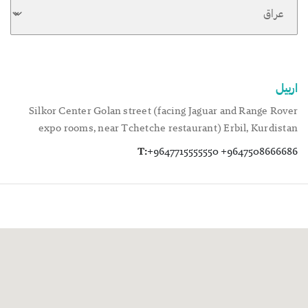
اربيل
Silkor Center Golan street (facing Jaguar and Range Rover
expo rooms, near Tchetche restaurant) Erbil, Kurdistan
T:
+9647715555550 +9647508666686