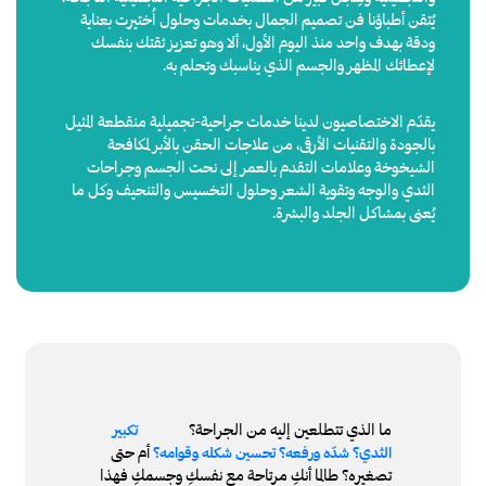
يُتقن أطباؤنا فن تصميم الجمال بخدمات وحلول اُختيرت بعناية
ودقة بهدف واحد منذ اليوم الأول، ألا وهو تعزيز ثقتك بنفسك
لإعطائك المظهر والجسم الذي يناسبك وتحلم به.
يقدّم الاختصاصيون لدينا خدمات جراحية-تجميلية منقطعة المثيل
بالجودة والتقنيات الأرقى، من علاجات الحقن بالأبر لمكافحة
الشيخوخة وعلامات التقدم بالعمر إلى نحت الجسم وجراحات
الثدي والوجه وتقوية الشعر وحلول التخسيس والتنحيف وكل ما
يُعنى بمشاكل الجلد والبشرة.
ما الذي تتطلعين إليه من الجراحة؟
تكبير
أم حتى
الثدي؟ شدّه ورفعه؟ تحسين شكله وقوامه؟
تصغيره؟ طالما أنكِ مرتاحة مع نفسكِ وجسمكِ فهذا