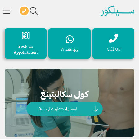
Book an
Whatsapp
Call Us
Appointment
كول سكالبتينغ
احجز استشارتك المجانية