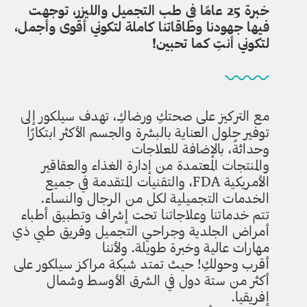
خبرة 25 عامًا في طب التجميل والليزر، توجهت
فيها جهودنا وطاقاتنا كاملة لتكوني أقوى وأجمل،
لتكوني أنتِ كما تحبين!
مع التركيز على صحتكِ ورضاكِ، تهدف سيلكور إلى
توفير حلول العناية بالبشرة والجسم الأكثر ابتكارًا
وحداثةً، بالإضافة للعلاجات
والمنتجات المعتمدة من إدارة الغذاء والعقاقير
الأمريكية FDA، والتقنيات المتقدمة في جميع
الخدمات التجميلية لكل من الرجال والنساء.
تتم خدماتنا وعلاجاتنا تحت إشراف وتطبيق أطباء
أمراض الجلدية وجراحي التجميل وفريق طبي ذي
مهارات عالية وخبرة طويلة. ولأننا
أقرب وحولكِ! حيث تمتد شبكة مراكز سيلكور على
أكثر من ستة دول في الشرق الأوسط وشمال
إفريقيا.