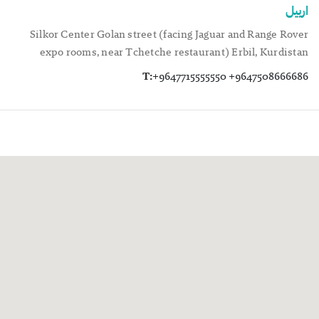
اربيل
Silkor Center Golan street (facing Jaguar and Range Rover
expo rooms, near Tchetche restaurant) Erbil, Kurdistan
T:
+9647715555550 +9647508666686