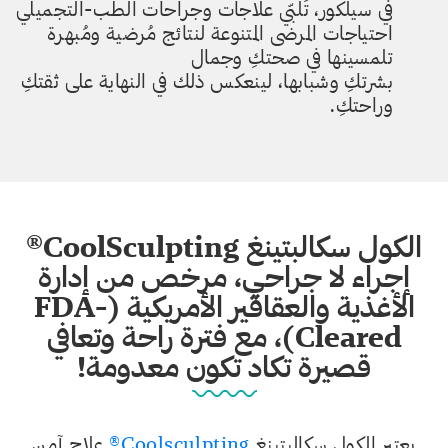
في سيلكور، تُلبّي علاجات وجراحات الطب-التجميلي
احتياجات المرضى المتنوعة لنتائج مُرضية ومُبهرة
تلمسينها في صحتكِ وجمال
بشرتكِ وشبابها، لينعكس ذلك في النهاية على ثقتكِ
وراحتكِ.
الكول سكالبتينغ CoolSculpting®
إجراء لا جراحي، مرخص من إدارة
الأغذية والعقاقير الأمريكية (FDA-
Cleared)، مع فترة راحة وتعافي
قصيرة تكاد تكون معدومة!
يعتبر الكول سكالبتينغ
Coolsculpting®
علاج آمن