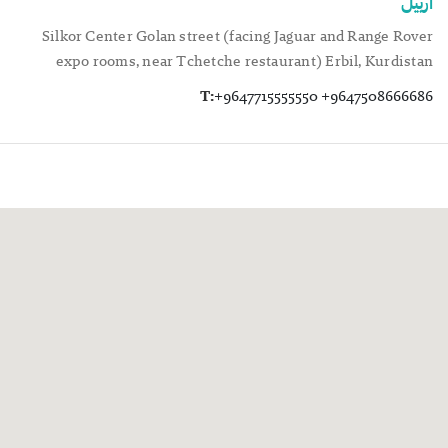
اربيل
Silkor Center Golan street (facing Jaguar and Range Rover
expo rooms, near Tchetche restaurant) Erbil, Kurdistan
T:
+9647715555550 +9647508666686