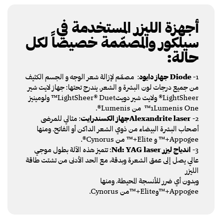
أجهزة الليزر المستخدمة في
سيلكور والمصمّمة خصيصاً لكل
حالة:
1-
Diode
جهاز دايود
: مصمّم لإزالة شعر الوجه و الجسم الكثيف
من جميع درجات لون البشرة و الشعر. يندرج تحتها: جهاز لايت شير
LightSheer® ولايت شير دويتLightSheer® Duet™ ولومينيز
1Lumenis One™ من Lumenis®.
2-
Alexandrite laserجهاز الكسندرايت
: مثالي للمرضى
أصحاب البشرة البيضاء من ذوي الشعر الداكن أو الفاتح. ومنها
Appogee+™ و Elite+™ من Cynorus®.
3-
اندياج ليزر Nd: YAG laser
: تتميز هذه الآلة بطول موجي
عالي يصل إلى عمق الشعرة وبدقة، مع الحد الأدنى من تشتت طاقة
الليزر
وبدون أي ضرر للأنسجة المحيطة. ومنها
Appogee+™وElite+™من Cynorus.