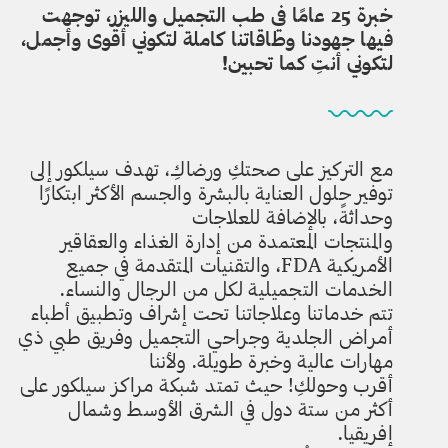
خبرة 25 عامًا في طب التجميل والليزر، توجهت
فيها جهودنا وطاقاتنا كاملة لتكوني أقوى وأجمل،
لتكوني أنتِ كما تحبين!
مع التركيز على صحتكِ ورضاكِ، تهدف سيلكور إلى
توفير حلول العناية بالبشرة والجسم الأكثر ابتكارًا
وحداثةً، بالإضافة للعلاجات
والمنتجات المعتمدة من إدارة الغذاء والعقاقير
الأمريكية FDA، والتقنيات المتقدمة في جميع
الخدمات التجميلية لكل من الرجال والنساء.
تتم خدماتنا وعلاجاتنا تحت إشراف وتطبيق أطباء
أمراض الجلدية وجراحي التجميل وفريق طبي ذي
مهارات عالية وخبرة طويلة. ولأننا
أقرب وحولكِ! حيث تمتد شبكة مراكز سيلكور على
أكثر من ستة دول في الشرق الأوسط وشمال
إفريقيا.