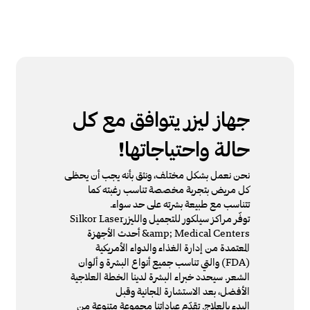
جهاز ليزر يتوافق مع كل
حالة واحتياجاتها!
نحن نعمل بشكل مختلف، ونثق بأنه يجب أن يحظى
كل مريض بتجربة مخصصة تناسب رغبته كما
تتناسب مع طبيعة بشرته على حد سواء.
توفّر مراكز سيلكور للتجميل والليزرSilkor Laser
&amp; Medical Centers أحدث الأجهزة
المعتمدة من إدارة الغذاء والدواء الأمريكية
(FDA) والتي تناسب جميع أنواع البشرة و ألوان
الشعر. سيحدد خبراء البشرة لدينا الخطة العلاجية
الأفضل، بعد الاستشارة المجانية وقبل
البدء بالعلاج. تقدّم عياداتنا مجموعة متنوعة من