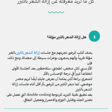
كل ما تريد معرفته عن إزالة الشعر بالليزر
1
هل إزالة الشعر بالليزر مؤلمة؟
يصف أغلب المرضى تجربتهم مع جلسات
إزالة الشعر بالليزر
بالغير
مؤلمة تقريباً، وأنهم يشعرون بوخزات بسيطة إلى معتدلة. ومع ذلك،
فإن
الألم نسبي لكل شخص، اطمئني، ستلاحظين بعد الجلسة الأولى
انخفاضاً كبيراً في درجة الإحساس بالألم.
لتشعري براحة أكبر، يمكننا أن نعرض عليكِ أيضًا كريم مخدر
موضعي. كما شعر الكثير من المرضى بألم أقل أثناء جلسات إزالة
الشعر بالليزر
بعد تطبيق تقنية التبريد المزدوجة double cooling التي تعمل على
تخدير الجلد وتقليل التورّم والاحمرار وتعجيل التعافي.