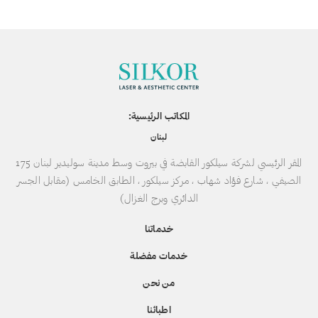
المكاتب الرئيسية:
لبنان
المقر الرئيسي لشركة سيلكور القابضة في بيروت وسط مدينة سوليدير لبنان 175
الصيفي ، شارع فؤاد شهاب ، مركز سيلكور ، الطابق الخامس (مقابل الجسر
الدائري وبرج الغزال)
خدماتنا
خدمات مفضلة
من نحن
اطبائنا