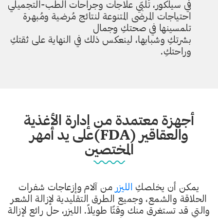
في سيلكور، تُلبّي علاجات وجراحات الطب-التجميلي
احتياجات المرضى المتنوعة لنتائج مُرضية ومُبهرة
تلمسينها في صحتكِ وجمال
بشرتكِ وشبابها، لينعكس ذلك في النهاية على ثقتكِ
وراحتكِ.
أجهزة معتمدة من إدارة الأغذية
والعقاقير (FDA)على يد أمهر
المختصين
يمكن أن يخلصكِ
الليزر
من آلام وإزعاجات شفرات
الحلاقة والشمع، وجميع الطرق التقليدية لإزالة الشعر
والتي قد تستغرق منك وقتًا طويلاً. الليزر، حل رائع لإزالة