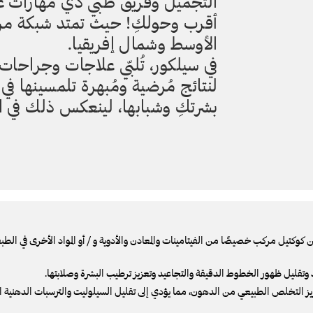
التجميل وفريق طبي ذي مهارات عال
أقرب وحولكِ! حيث تمتد شبكة مرا
الأوسط وشمال إفريقيا.
في سيلكور، تُلبّي علاجات وجراحات
لنتائج مُرضية ومُبهرة تلمسينها 
بشرتكِ وشبابها، لينعكس ذلك في ال
يل مركب خصيصًا من الفيتامينات والمعادن والأدوية و / أو المواد الأخرى في الطب
 وتقليل ظهور الخطوط الدقيقة والتجاعيد وتعزيز ترطيب البشرة وصلابتها.
وتعزيز التخلص الطبيعي من الدهون، مما يؤدي إلى تقليل السيلوليت والترسبات الدهنية ا