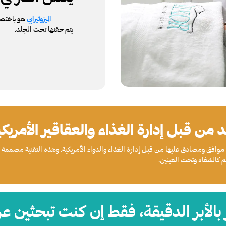
هو باختصار
الميزوثيرابي
يتم حقنها تحت الجلد.
من قبل إدارة الغذاء والعقاقير الأمريكية A
اد موافق ومصادق عليها من قبل إدارة الغذاء والدواء الأمريكية. وهذه التقنية مصممة لا
م كالشفاه وتحت العينين.
 بالأبر الدقيقة، فقط إن كنت تبحثين عن ن