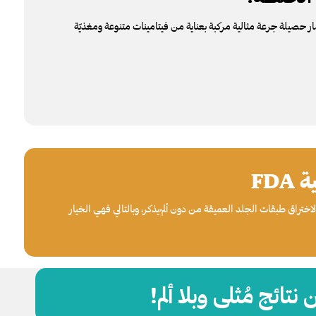
 حصيلة جرعة مثالية مركبة بعناية من فيتامينات متنوعة
ومغذيّة
FD
ختراق طبقات الجلد العميقة من دون ألم ُيذكر، وبالتالي فهي الخيار
تائج مُثلى وبلا ألم!