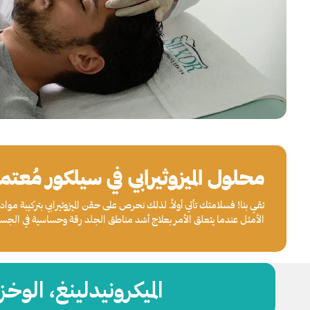
محلول الميزوثيرابي في سيلكور مُعتمد 
ثقي
بنا! فسلامتك تأتي أولاً. لذلك نحرص على حقن الميزوثيرابي بتركيبة مو
الأمثل عندما يتعلق الأمر بعلاج أشد مناطق الجلد رقة وحساسية في الجس
الميكرونيدلينغ، الوخز