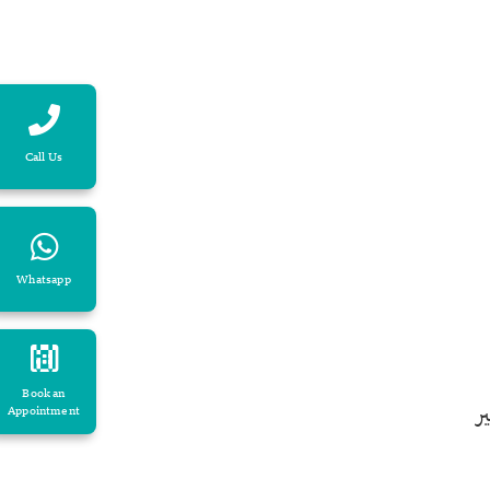
Call Us
Whatsapp
Book an
ر
Appointment