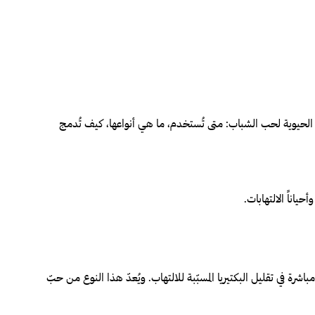
 الحيوية لحب الشباب: متى تُستخدم، ما هي أنواعها، كيف تُدمج
ياناً الالتهابات.
اشرة في تقليل البكتيريا المسبّبة للالتهاب. ويُعدّ هذا النوع من حبّ