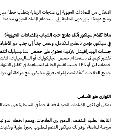
الانتقال من المضادات الحيوية إلى علاجات الرعاية يتطلّب خطة مدروس
ومنع عودة البثور دون الحاجة إلى استخدام المضاد الحيوي مجدداً.
ماذا تقدّم سيلكور أثناء علاج حبّ الشباب بالمضادات الحيوية؟
في سيلكور، نؤمن بالعلاج المتكامل، ونعمل جنباً إلى جنب مع الأطباء ل
جلسات الهيدرافيشل
بتركيبة تحتوي على حمض الساليسيليك لتنظي
تقشير كيميائي
باستخدام حمض الجليكوليك أو الساليسيليك، لتقشير 
خدمات ليزر أو IPL
حسب تقييم الحالة، للمساعدة في تقليل الالتهاب 
جميع العلاجات تُنفّذ تحت إشراف فريق مختصّ، مع مراعاة أي دواء ي
التوازن هو الأساس
يمكن أن تكون المضادات الحيوية فعالة جداً في السيطرة على حبّ الشب
المتابعة الطبية المنتظمة، الدمج بين العلاجات، ودعم الخطة الدوا
مرحلة المتابعة، تُوفر لك سيلكور الدعم المطلوب بخبرة طبية وتقنيات