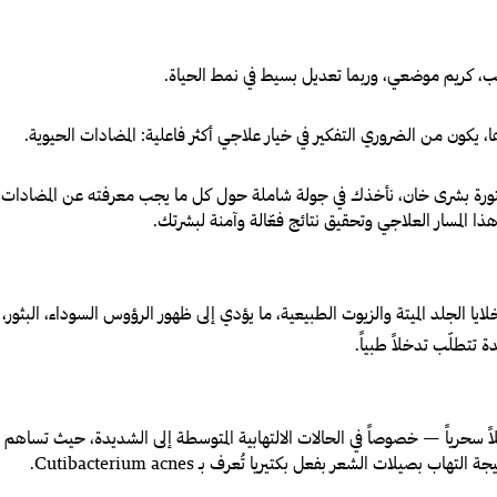
، كريم موضعي، وربما تعديل بسيط في نمط الحياة.
، يكون من الضروري التفكير في خيار علاجي أكثر فاعلية: المضادات الحيوية.
الدكتورة بشرى خان، نأخذك في جولة شاملة حول كل ما يجب معرفته عن المضادات
 المسار العلاجي وتحقيق نتائج فعّالة وآمنة لبشرتك.
الجلد الميتة والزيوت الطبيعية، ما يؤدي إلى ظهور الرؤوس السوداء، البثور، وأح
تتطلّب تدخلاً طبياً.
 حلاً سحرياً — خصوصاً في الحالات الالتهابية المتوسطة إلى الشديدة، حيث تساهم مب
نتيجة التهاب بصيلات الشعر بفعل بكتيريا تُعرف بـ
Cutibacterium acnes
.