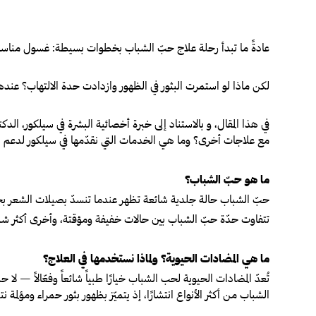
ادةً ما تبدأ رحلة علاج حبّ الشباب بخطوات بسيطة: غسول مناسب
ع
لكن ماذا لو استمرت البثور في الظهور وازدادت حدة الالتهاب؟ عندها
في هذا المقال، و بالاستناد إلى خبرة أخصائية البشرة في سيلكور، 
مع علاجات أخرى؟ وما هي الخدمات التي نقدّمها في سيلكور لدعم هذا
ما هو حبّ الشباب؟
حبّ الشباب حالة جلدية شائعة تظهر عندما تنسدّ بصيلات الشعر بخلايا 
تتفاوت حدّة حبّ الشباب بين حالات خفيفة ومؤقتة، وأخرى أكثر شدة 
ما هي المضادات الحيوية؟ ولماذا نستخدمها في العلاج؟
تُعدّ المضادات الحيوية لحب الشباب خيارًا طبياً شائعاً وفعّالاً — لا
الشباب من أكثر الأنواع انتشارًا، إذ يتميّز بظهور بثور حمراء ومؤلمة 