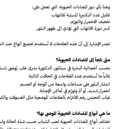
وهنا يأتي دور المضادات الحيوية، التي تعمل على:
تقليل عدد البكتيريا المسبّبة للالتهاب.
تخفيف الاحمرار والتورّم.
كسر دورة الالتهاب التي تؤدي إلى ظهور البثور.
تجدر الإشارة إلى أنّ هذه العلاجات لا تُستخدم لجميع أنواع حبّ ا
متى نلجأ إلى المضادات الحيوية؟
بحسب أخصائية البشرة في سيلكور، الدكتورة بشرى خان، يُوصى باستخد
غالباً ما تُستخدم هذه العلاجات في الحالات التالية:
انتشار البثور على مساحات واسعة من الوجه أو الجسم.
احمرار شديد، أو ألم وتورّم في أماكن الإصابة.
غياب التحسّن رغم الالتزام بالعلاجات الموضعية مثل الغسولات والكر
ما هي أنواع المضادات الحيوية الموصى بها؟
تختلف أنواع المضادات الحيوية لحب الشباب حسب شدّة الحالة واستج