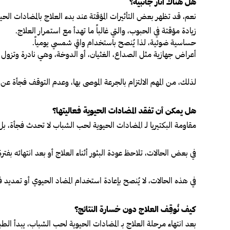
هل هناك آثار جانبية؟
نعم، قد تظهر بعض التأثيرات المؤقتة عند بدء العلاج بالمضادات الحيو
زيادة مؤقتة في الحبوب
، والتي غالباً ما تهدأ مع استمرار العلاج.
حساسية ضوئية
، لذا يُنصح باستخدام واقٍ شمسي يومياً.
أعراض جهازية
مثل الصداع، الغثيان، أو الدوخة، وهي نادرة وتزول ب
لذلك، من المهم الالتزام بالجرعة الموصى بها، وعدم التوقف فجأة عن
هل يمكن أن تفقد المضادات الحيوية فعاليتها؟
مقاومة البكتيريا لـ المضادات الحيوية لحب الشباب لا تحدث فجأة، بل 
في بعض الحالات، تلاحظ عودة البثور أثناء العلاج أو بعد انتهائه بفترة ق
في هذه الحالات، لا يُنصح بإعادة استخدام المضاد الحيوي أو تمديد
كيف نُوقِف العلاج دون خسارة النتائج؟
بعد انتهاء مرحلة العلاج بـ المضادات الحيوية لحب الشباب، يبدأ الطب