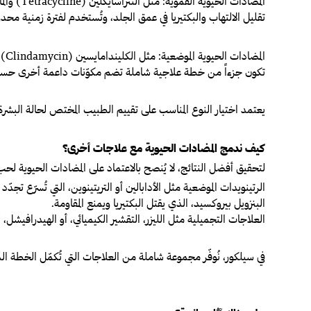
المضادات الحيوية الفموية:
تقليل الالتهاب والبكتيريا في عمق الجلد، وتُستخدم لفترة زمنية م
المضادات الحيوية الموضعية:
تكون جزءاً من خطة علاجية شاملة تضم مكوّنات داعمة أخرى حسب
يعتمد اختيار النوع المناسب على تقييم الطبيب المختص لحالة البشرة،
كيف ندمج المضادات الحيوية مع علاجات أخرى؟
لتحقيق أفضل النتائج، لا يُنصح بالاعتماد على المضادات الحيوية ل
الرتينويدات الموضعية
مثل الأدابالين أو التريتينوين، التي تُسرّع تجدّد
البنزويل بيروكسيد
، الذي يقتل البكتيريا ويمنع المقاومة.
العلاجات التجميلية
مثل الليزر، التقشير الكيميائي، أو الهيدرافيشل،
في سيلكور، نُوفّر مجموعة شاملة من العلاجات التي تُكمّل الخطة ا