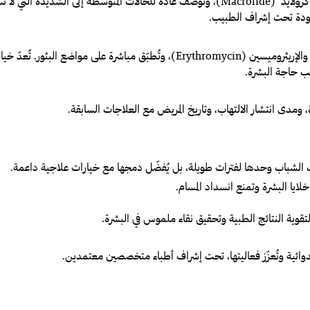
مثل التتراسايكلين (Tetracycline) والماكرولايد (Macrolide)، وتُوصف عادةً للحالا
حدودة تحت إشراف الطبيب.
مثل الكليندامايسين (Clindamycin) والإريثروميسين (Erythromycin)، وتُطبّق
 حاجة البشرة.
 ومدى انتشار الالتهاب، وتاريخ المريض مع العلاجات السابقة.
حب الشباب وحدها لفترات طويلة، بل يُفضّل دمجها مع خيارات علاجية داعمة.
 خلايا البشرة وتمنع انسداد المسام.
 لتقوية النتائج الطبية وتحقيق نقاء ملموس في البشرة.
لدوائية وتُعزّز فعاليتها، تحت إشراف أطباء متخصصين معتمدين.