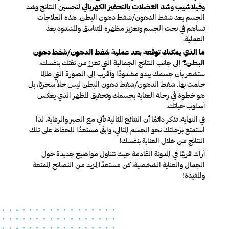
و
فيلاشيب
و
شد العضلات بالتحفيز الكهربائي
لتحسين النتائج وشد
الجسم بعد شفط الدهون/
شفط دهون البطن
. هذه العلاجات
تساهم في نحت الجسم وتعزيز مظهره المتناسق والمشدود بعد
العملية.
ما الذي يمكنك توقعه بعد عملية شفط الدهون/
شفط دهون
البطن؟
إلى جانب النتائج الجمالية التي تعزز من ثقتك بنفسك،
ستشعر بأن جسمك يبدو مشدودًا وأقرب إلى الصورة التي طالما
حلمت بها. شفط الدهون/
شفط دهون البطن
ليس حلاً سحريًا، بل
هو خطوة في رحلة العناية بجسمك وتحقيق المظهر الذي يعكس
أسلوب حياتك.
في النهاية، تذكر دائمًا أن النتائج المثالية تأتي مع الصبر والرعاية. لذا
استمتع برحلتك نحو الجسم المثالي، وابقَ مستعدًا للحفاظ على تلك
النتائج من خلال العناية بنفسك!
أراك قريبًا في المدونة القادمة حيث نتناول مواضيع جديدة حول
الجمال والعناية الشخصية، كن مستعدًا لمزيد من النصائح الممتعة
والمفيدة!