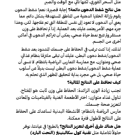
مثل السحر الفوري، لكنها تأتي مع الوقت والصبر.
هل نتائج شفط الدهون دائمة؟
إجابة قصيرة: نعم! شفط الدهون
يقوم بإزالة الخلايا الدهنية من المناطق المستهدفة بشكل دائم، مما
يعني أن الدهون لا تعود إلى نفس المنطقة التي تم علاجها. لكن، وهذا
جزء مهم، الأمر يعتمد عليك بعد العملية. إذا لم تحافظ على وزن
مستقر ولم تتبع نمط حياة صحي، يمكن أن تتراكم الدهون في أماكن
أخرى من الجسم.
لذلك، إذا كنت ترغب في الحفاظ على جسمك المشدود بعد شفط
الدهون/
شفط دهون البطن
، عليك أن تبقى ملتزمًا بنظام غذائي
صحي ومتوازن، مع ممارسة التمارين الرياضية بانتظام. لا تنسى أن
عملية شفط الدهون/
شفط دهون البطن
ليست بديلاً عن أسلوب
حياة صحي، بل هي مجرد بداية لتحقيق المظهر الذي تحلم به.
كيف تحافظ على النتائج المثالية؟
تجنب زيادة الوزن الزائدة
: الحفاظ على وزن ثابت هو المفتاح.
تناول غذاء متوازن
: اختر الأطعمة الغنية بالفيتامينات والمعادن
لتعزيز صحة جسمك.
مارس الرياضة بانتظام
: الأنشطة البدنية تساعدك على الحفاظ
على النتائج لأطول فترة ممكنة.
هل هناك طرق أخرى لتعزيز النتائج؟
بالطبع! في عيادتنا، نوفر
حلولاً تكاملية مثل
تقنية كول سكالبتينغ (النحت البارد)