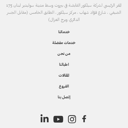
المقر الرئيسي لشركة سيلكور القابضة في بيروت وسط مدينة سوليدير لبنان 175
الصيفي ، شارع فؤاد شهاب ، مركز سيلكور ، الطابق الخامس (مقابل الجسر
الدائري وبرج الغزال)
خدماتنا
خدمات مفضلة
من نحن
اطبائنا
المقالات
الفروع
إتصل بنا