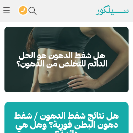
هل شفط الدهون هو الحل
الدائم للتخلص من الدهون؟
هل نتائج شفط الدهون / شفط
دهون البطن فورية؟ وهل هي