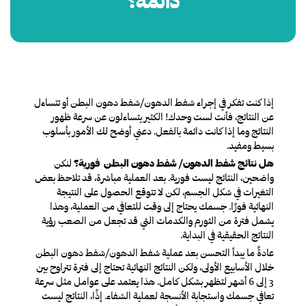
دائمة؟
إذا كنت تفكر في إجراء شفط الدهون/
شفط دهون البطن
أو تتساءل
عن النتائج، فأنت لست وحدك! الكثير يتساءلون عن سرعة ظهور
النتائج وما إذا كانت دائمة بالفعل. دعني أوضح لك الأمور بأسلوب
بسيط ومفيد.
هل نتائج شفط الدهون/
شفط دهون البطن
فورية؟
لنكن
واضحين، النتائج ليست فورية. بعد العملية مباشرة، قد تلاحظ بعض
التغيرات في شكل الجسم، لكن لا تتوقع الحصول على النتيجة
النهائية فورًا. جسمك يحتاج إلى وقت للتعافي من العملية، وهذا
يشمل فترة من التورم والكدمات التي قد تجعل من الصعب رؤية
النتائج الحقيقية في البداية.
عادةً ما يبدأ التحسن بعد عملية شفط الدهون/
شفط دهون البطن
خلال الأسابيع الأولى، ولكن النتائج النهائية تحتاج إلى فترة تتراوح بين
3 إلى 6 أشهر لتظهر بشكل كامل. هذا يعتمد على عوامل مثل سرعة
تعافي جسمك واستجابة الأنسجة لعملية الشفاء. إذًا، النتائج ليست