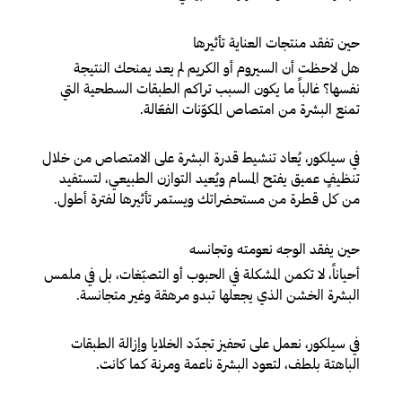
حين تفقد منتجات العناية تأثيرها
هل لاحظت أن السيروم أو الكريم لم يعد يمنحك النتيجة
نفسها؟ غالباً ما يكون السبب تراكم الطبقات السطحية التي
تمنع البشرة من امتصاص المكوّنات الفعّالة.
في سيلكور، يُعاد تنشيط قدرة البشرة على الامتصاص من خلال
تنظيفٍ عميق يفتح المسام ويُعيد التوازن الطبيعي، لتستفيد
من كل قطرة من مستحضراتك ويستمر تأثيرها لفترة أطول.
حين يفقد الوجه نعومته وتجانسه
أحياناً، لا تكمن المشكلة في الحبوب أو التصبّغات، بل في ملمس
البشرة الخشن الذي يجعلها تبدو مرهقة وغير متجانسة.
في سيلكور، نعمل على تحفيز تجدّد الخلايا وإزالة الطبقات
الباهتة بلطف، لتعود البشرة ناعمة ومرنة كما كانت.