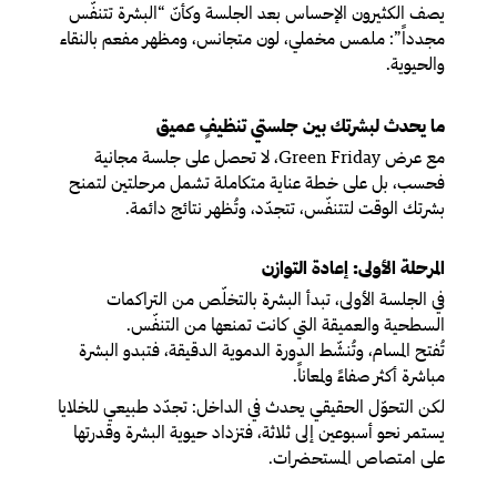
يصف الكثيرون الإحساس بعد الجلسة وكأنّ “البشرة تتنفّس
مجدداً”: ملمس مخملي، لون متجانس، ومظهر مفعم بالنقاء
والحيوية.
ما يحدث لبشرتك بين جلستي تنظيفٍ عميق
مع عرض Green Friday، لا تحصل على جلسة مجانية
فحسب، بل على خطة عناية متكاملة تشمل مرحلتين لتمنح
بشرتك الوقت لتتنفّس، تتجدّد، وتُظهر نتائج دائمة.
المرحلة الأولى: إعادة التوازن
في الجلسة الأولى، تبدأ البشرة بالتخلّص من التراكمات
السطحية والعميقة التي كانت تمنعها من التنفّس.
تُفتح المسام، وتُنشّط الدورة الدموية الدقيقة، فتبدو البشرة
مباشرة أكثر صفاءً ولمعاناً.
لكن التحوّل الحقيقي يحدث في الداخل: تجدّد طبيعي للخلايا
يستمر نحو أسبوعين إلى ثلاثة، فتزداد حيوية البشرة وقدرتها
على امتصاص المستحضرات.