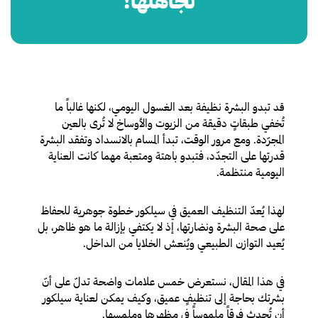
تجاهلها!
د تبدو البشرة نظيفة بعد الغسول اليومي، لكنها غالباً ما
ق
تُخفي طبقاتٍ دقيقة من الزيوت والأوساخ لا تُرى بالعين
المجرّدة. ومع مرور الوقت، تبدأ المسام بالانسداد وتفقد البشرة
قدرتها على التجدّد، فتبدو باهتة ومتعبة مهما كانت العناية
اليومية منتظمة.
لهذا يُعدّ التنظيف العميق في سيلكور خطوة جوهرية للحفاظ
على صحة البشرة ونضارتها، إذ لا يكتفي بإزالة ما هو ظاهر، بل
يُعيد التوازن الطبيعي ويُنعش الخلايا من الداخل.
في هذا المقال، نستعرض خمس علامات واضحة تدلّ على أنّ
بشرتك بحاجة إلى تنظيفٍ عميق، وكيف يمكن لعناية سيلكور
أن تُحدث فرقاً ملموساً في مظهرها وملمسها.