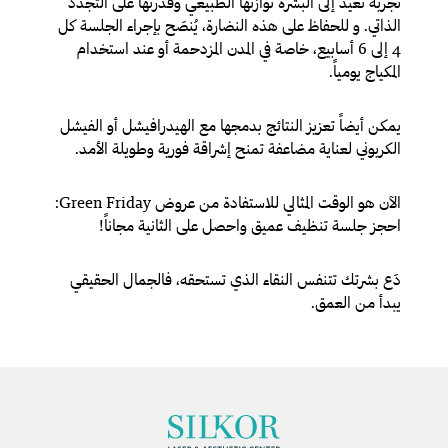
تجربة تُعيد إلى البشرة توازنها الطبيعي وقدرتها على التجدّد
الذاتي. و للحفاظ على هذه النضارة، يُنصَح بإجراء الجلسة كل
4 إلى 6 أسابيع، خاصة في المدن المزدحمة أو عند استخدام
المكياج يومياً.
يمكن أيضاً تعزيز النتائج بدمجها مع الهيدرافيشل أو الفيشل
الكربوني لعناية مضاعفة تمنح إشراقة فورية وطويلة الأمد.
الآن هو الوقت المثالي للاستفادة من عروض Green Friday:
احجز جلسة تنظيف عميق واحصل على الثانية مجاناً!
دَع بشرتك تتنفس النقاء الذي تستحقه، فالجمال الحقيقي
يبدأ من العمق.