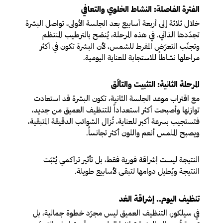
الفترة الفاصلة: النشاط الخلوي والتعافي
خلال ثلاثة إلى أربعة أسابيع بعد الجلسة الأولى، تواصل البشرة
تجدّدها الذاتي. في هذه المرحلة، يُنصَح بالترطيب المنتظم
وتجنّب التعرّض المفرط للشمس، لأن البشرة تكون في أكثر
مراحلها نشاطاً للاستجابة للعناية اليومية.
المرحلة الثانية: التثبيت والتألّق
مع اقتراب موعد الجلسة الثانية، تكون البشرة قد استعادت
توازنها وأصبحت أكثر استعداداً للتنظيف العميق من جديد،
فتستجيب بسرعة أكبر للعناية، تُزال الشوائب الدقيقة المتبقية،
ويصبح الملمس أنعم واللون أكثر تجانساً.
النتيجة ليست إشراقة فورية فقط، بل تأثير تراكمي يُثبّت
النتيجة ويُطيل دوامها لتبقى لأسابيع طويلة.
تنظيف اليوم.. إشراقة الغد
في سيلكور، التنظيف العميق ليس مجرّد خطوة جمالية، بل