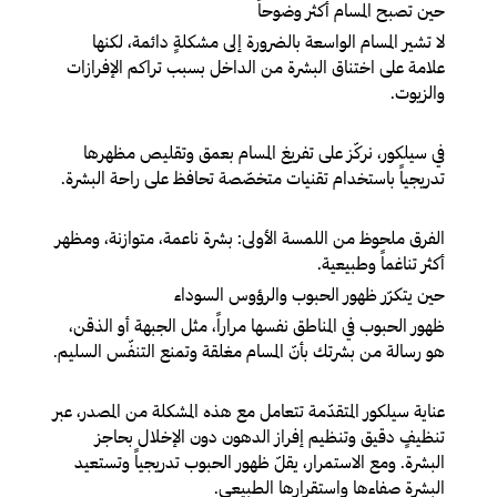
حين تصبح المسام أكثر وضوحاً
لا تشير المسام الواسعة بالضرورة إلى مشكلةٍ دائمة، لكنها
علامة على اختناق البشرة من الداخل بسبب تراكم الإفرازات
والزيوت.
في سيلكور، نركّز على تفريغ المسام بعمق وتقليص مظهرها
تدريجياً باستخدام تقنيات متخصّصة تحافظ على راحة البشرة.
الفرق ملحوظ من اللمسة الأولى: بشرة ناعمة، متوازنة، ومظهر
أكثر تناغماً وطبيعية.
حين يتكرّر ظهور الحبوب والرؤوس السوداء
ظهور الحبوب في المناطق نفسها مراراً، مثل الجبهة أو الذقن،
هو رسالة من بشرتك بأنّ المسام مغلقة وتمنع التنفّس السليم.
عناية سيلكور المتقدّمة تتعامل مع هذه المشكلة من المصدر، عبر
تنظيفٍ دقيق وتنظيم إفراز الدهون دون الإخلال بحاجز
البشرة. ومع الاستمرار، يقلّ ظهور الحبوب تدريجياً وتستعيد
البشرة صفاءها واستقرارها الطبيعي.