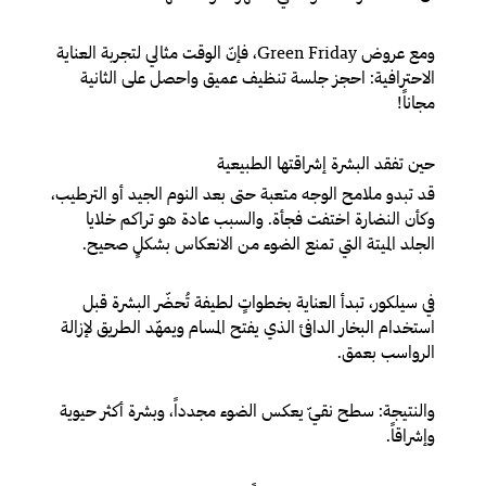
ومع عروض Green Friday، فإنّ الوقت مثالي لتجربة العناية
الاحترافية: احجز جلسة تنظيف عميق واحصل على الثانية
مجاناً!
حين تفقد البشرة إشراقتها الطبيعية
قد تبدو ملامح الوجه متعبة حتى بعد النوم الجيد أو الترطيب،
وكأن النضارة اختفت فجأة. والسبب عادة هو تراكم خلايا
الجلد الميتة التي تمنع الضوء من الانعكاس بشكلٍ صحيح.
في سيلكور، تبدأ العناية بخطواتٍ لطيفة تُحضّر البشرة قبل
استخدام البخار الدافئ الذي يفتح المسام ويمهّد الطريق لإزالة
الرواسب بعمق.
والنتيجة: سطح نقيّ يعكس الضوء مجدداً، وبشرة أكثر حيوية
وإشراقاً.