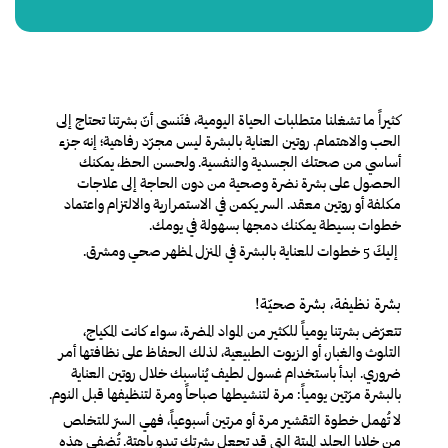
كثيراً ما تشغلنا متطلبات الحياة اليومية، فنَنسى أنّ بشرتنا تحتاج إلى
الحب والاهتمام.
روتين العناية بالبشرة
ليس مجرّد رفاهية؛ إنه جزء
أساسي من صحتك الجسدية والنفسية. ولحسن الحظ، يمكنك
الحصول على بشرة نضرة وصحية من دون الحاجة إلى علاجات
مكلفة أو روتين معقد.
السر يكمن في الاستمرارية والالتزام واعتماد
خطوات بسيطة يمكنك دمجها بسهولة في يومك.
إليكَ 5 خطوات للعناية بالبشرة في المنزل لمظهر صحي ومشرق.
بشرة نظيفة، بشرة صحيّة!
تتعرّض بشرتنا يومياً للكثير من المواد المضرة، سواء كانت المكياج،
التلوث والغبار، أو الزيوت الطبيعية، لذلك الحفاظ على نظافتها أمر
ضروري. ابدأ باستخدام غسول لطيف يُناسبك خلال روتين العناية
بالبشرة مرّتين يومياً: مرة لتنشيطها صباحاً ومرة لتنظيفها قبل النوم.
لا تُهمل خطوة التقشير مرة أو مرتين أسبوعياً، فهي السرّ للتخلص
من خلايا الجلد الميتة التي قد تجعل بشرتك تبدو باهتة. تُضفي هذه