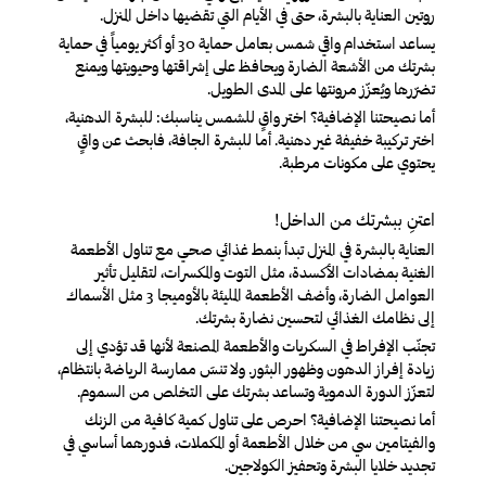
روتين العناية بالبشرة، حتى في الأيام التي تقضيها داخل المنزل.
يساعد استخدام واقي شمس بعامل حماية 30 أو أكثر يومياً في حماية
بشرتك من الأشعة الضارة ويحافظ على إشراقتها وحيويتها ويمنع
تضرّرها ويُعزّز مرونتها على المدى الطويل.
أما نصيحتنا الإضافية؟ اختر واقٍ للشمس يناسبك: للبشرة الدهنية،
اختر تركيبة خفيفة غير دهنية. أما للبشرة الجافة، فابحث عن واقٍ
يحتوي على مكونات مرطبة.
اعتنِ ببشرتك من الداخل!
العناية بالبشرة في المنزل تبدأ بنمط غذائي صحي مع تناول الأطعمة
الغنية بمضادات الأكسدة، مثل التوت والمكسرات، لتقليل تأثير
العوامل الضارة، وأضف الأطعمة المليئة بالأوميجا 3 مثل الأسماك
إلى نظامك الغذائي لتحسين نضارة بشرتك.
تجنّب الإفراط في السكريات والأطعمة المصنعة لأنها قد تؤدي إلى
زيادة إفراز الدهون وظهور البثور. ولا تنسَ ممارسة الرياضة بانتظام،
لتعزّز الدورة الدموية وتساعد بشرتك على التخلص من السموم
.
أما نصيحتنا الإضافية؟ احرص على تناول كمية كافية من الزنك
والفيتامين سي من خلال الأطعمة أو المكملات، فدورهما أساسي في
تجديد خلايا البشرة وتحفيز الكولاجين.