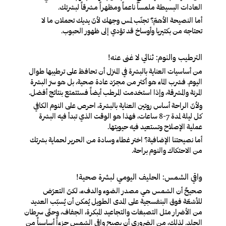
العادات البسيطة ملمساً ناعماً ومظهراً مشرقاً لبشرتك.
أما النصيحة الأهمّ؟ تجنّب لمس وجهك لأنّ يديك تحملان ما لا
تحتاجه من بكتيريا وأوساخ قد تؤدي إلى ظهور الحبوب
.
الترطيب والنوم: ثنائي لا غنى عنه!
من أساسيات العناية بالبشرة في المنزل أن تحافظ على ترطيبها طوال
اليوم. فشرب الماء هو أكثر من مجرّد عادة صحية، بل هو سرّ البشرة
المرنة والمشرقة، وإذا استخدمت المرطب أيضاً فستتمتع بنتائج أفضل.
ولأنّ الراحة أساس روتين العناية بالبشرة، احرص على النوم الكافي
كل ليلة لمدة 7-8 ساعات، فهذا هو الوقت الذي تبدأ فيه البشرة
عملية الإصلاح وتستعيد فيه حيويتها.
أما نصيحتنا الإضافية؟ اختر غطاء وسادة من الحرير لحماية بشرتك
من الاحتكاك والنوم براحة.
واقي الشمس: الحليف اليومي لبشرة صحية!
صحيحٌ أن الشمس هي مصدر الضوء والدفء، لكنّ التعرّض
للأشعّة فوق البنفسجية على المدى الطويل يُمكن أن يُسبّب العديد
من الأضرار مثل التصبغات والتجاعيد المبكرة، الجفاف، وحتّى سرطان
الجلد. لذلك، من الضروري أن يصبح واقي الشمس جزءاً أساسياً من