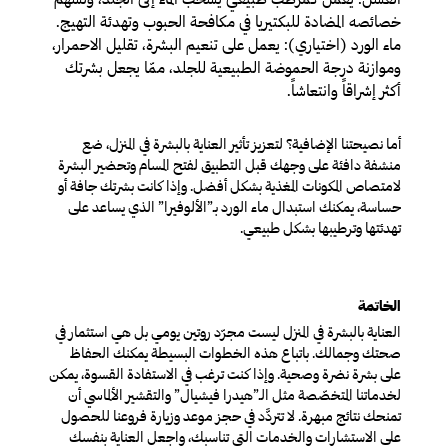
خصائصه المضادة للبكتيريا في مكافحة الحبوب وتهدئة التهيج
.
ماء الورد (اختياري):
يعمل على تنعيم البشرة، تقليل الاحمرار،
وموازنة درجة الحموضة الطبيعية للجلد، ممّا يجعل بشرتك
أكثر إشراقاً وانتعاشاً
.
أما نصيحتنا الإضافية؟ لتعزيز تأثير العناية بالبشرة في المنزل، ضع
منشفة دافئة على وجهك قبل التطبيق لفتح المسام وتحضير البشرة
لامتصاص المكونات المغذية بشكل أفضل. وإذا كانت بشرتك جافة أو
حساسة، يمكنك استبدال ماء الورد بـ”الألوفيرا” الذي يساعد على
تهدئتها وترطيبها بشكل طبيعي
.
الخاتمة
العناية بالبشرة في المنزل ليست مجرّد روتين يومي بل هي استثمار في
صحتك وجمالك. باتباع هذه الخطوات البسيطة يمكنك الحفاظ
على بشرة نضرة وصحية. وإذا كنت ترغب في الاستفادة القسوة، يمكن
لخدماتنا المتخصّصة مثل الـ”هيدرا فيشيال” والتقشير الألماسي أن
تمنحك نتائج مبهرة. لا تتردَّد في حجز موعد وزيارة فروعنا للحصول
على الاستشارات والخدمات التي تناسبك، واجعل العناية بنفسك