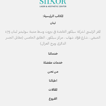
المكاتب الرئيسية:
لبنان
المقر الرئيسي لشركة سيلكور القابضة في بيروت وسط مدينة سوليدير لبنان 175
الصيفي ، شارع فؤاد شهاب ، مركز سيلكور ، الطابق الخامس (مقابل الجسر
الدائري وبرج الغزال)
خدماتنا
خدمات مفضلة
من نحن
اطبائنا
المقالات
الفروع