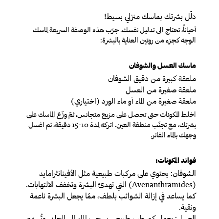
دلّل بشرتك بماسك منزلي بسيط
!
أحياناً، تحتاج الى تدليل نفسك. جرّب هذه الوصفة السريعة لماسك
الوجه كجزء من روتين العناية بالبشرة
:
ماسك العسل والشوفان
ملعقة كبيرة من دقيق الشوفان
ملعقة صغيرة من العسل
ملعقة صغيرة من الماء أو ماء الورد (اختياري)
اخلط المكونات حتى تحصل على مزيج متجانس، ثمّ وزّع الماسك على
بشرتك، مع تجنّب منطقة العين. اتركه لمدة 10-15 دقيقة، ثم اغسل
وجهك بالماء الفاتر.
فوائد المكونات
:
الشوفان:
يحتوي على مركبات طبيعية مثل الأفينانثرامايد
(
Avenanthramides
) التي تهدئ البشرة وتخفف الالتهابات.
كما يساعد في إزالة الشوائب بلطف، ممّا يجعل البشرة ناعمة
ونقية
.
العسل:
يعمل كمرطب طبيعي يسحب الماء إلى الجلد، وتُسهم