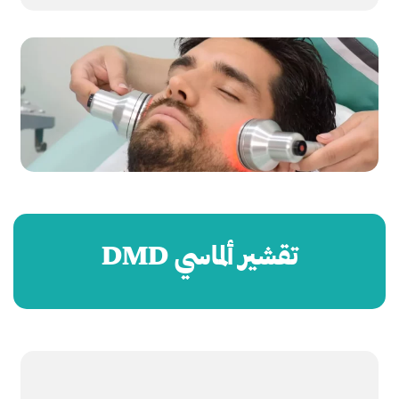
تقشير ألماسي DMD