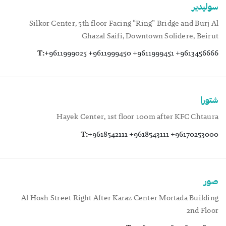
سوليدير
Silkor Center, 5th floor Facing “Ring” Bridge and Burj Al
Ghazal Saifi, Downtown Solidere, Beirut
T:
+9611999025 +9611999450 +9611999451 +9613456666
شتورا
Hayek Center, 1st floor 100m after KFC Chtaura
T:
+9618542111 +9618543111 +96170253000
صور
Al Hosh Street Right After Karaz Center Mortada Building
2nd Floor