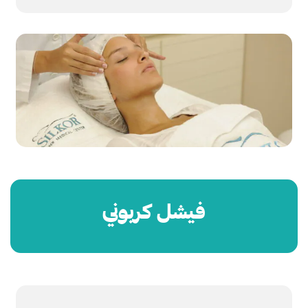
فيشل كربوني